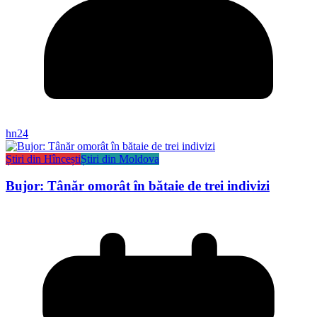
hn24
Știri din Hîncești
Știri din Moldova
Bujor: Tânăr omorât în bătaie de trei indivizi