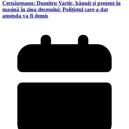
Cernăuțeanu: Dumitru Vartic, bănuit și prezent în
mașină în ziua decesului; Polițistul care a dat
amenda va fi demis