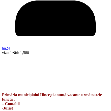
hn24
vizualizări:
1,580
Primăria municipiului Hîncești anunță vacante următoarele
funcții :
– Contabil
-Jurist