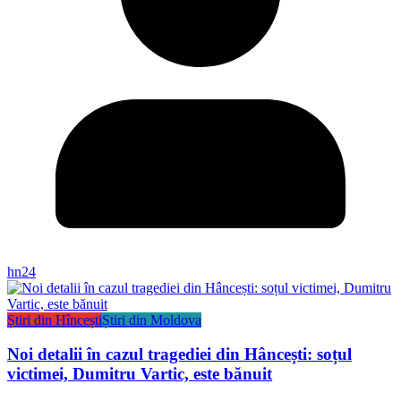
hn24
Știri din Hîncești
Știri din Moldova
Noi detalii în cazul tragediei din Hâncești: soțul
victimei, Dumitru Vartic, este bănuit