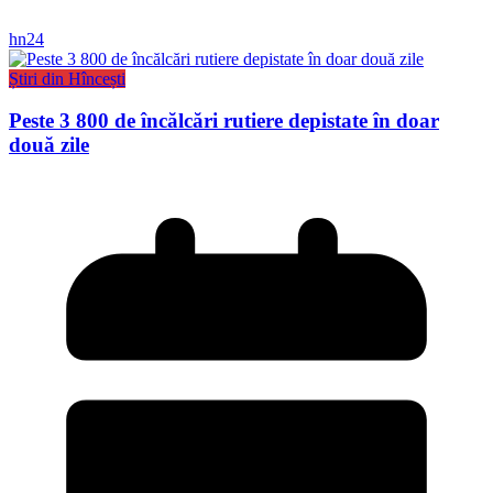
hn24
Știri din Hîncești
Peste 3 800 de încălcări rutiere depistate în doar
două zile