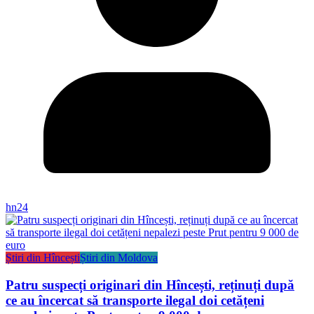
hn24
Știri din Hîncești
Știri din Moldova
Patru suspecți originari din Hîncești, reținuți după
ce au încercat să transporte ilegal doi cetățeni