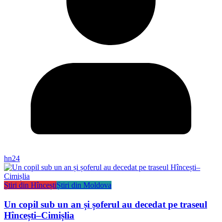
hn24
Știri din Hîncești
Știri din Moldova
Un copil sub un an și șoferul au decedat pe traseul
Hîncești–Cimișlia