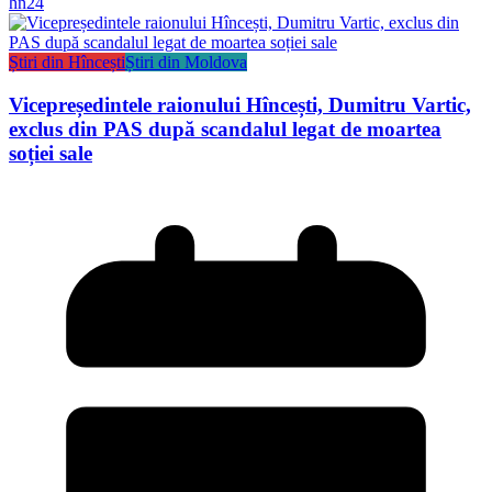
hn24
Știri din Hîncești
Știri din Moldova
Vicepreședintele raionului Hîncești, Dumitru Vartic,
exclus din PAS după scandalul legat de moartea
soției sale