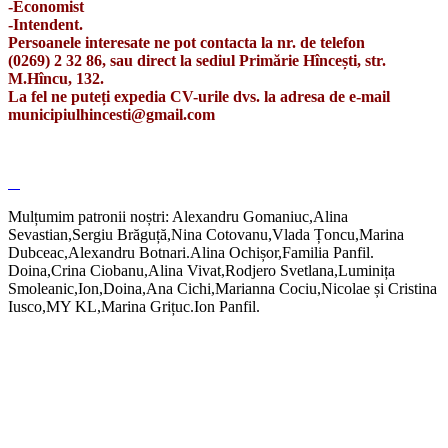
-Economist
-Intendent.
Persoanele interesate ne pot contacta la nr. de telefon
(0269) 2 32 86, sau direct la sediul Primărie Hîncești, str.
M.Hîncu, 132.
La fel ne puteți expedia CV-urile dvs. la adresa de e-mail
municipiulhincesti@gmail.com
Mulțumim patronii noștri: Alexandru Gomaniuc,Alina
Sevastian,Sergiu Brăguță,Nina Cotovanu,Vlada Țoncu,Marina
Dubceac,Alexandru Botnari.Alina Ochișor,Familia Panfil.
Doina,Crina Ciobanu,Alina Vivat,Rodjero Svetlana,Luminița
Smoleanic,Ion,Doina,Ana Cichi,Marianna Cociu,Nicolae și Cristina
Iusco,MY KL,Marina Grițuc.Ion Panfil.