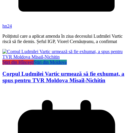
hn24
Polițistul care a aplicat amenda în ziua decesului Ludmilei Vartic
riscă să fie demis. Șeful IGP, Viorel Cernăuțeanu, a confirmat
Știri din Hîncești
Știri din Moldova
Corpul Ludmilei Vartic urmează să fie exhumat, a
spus pentru TVR Moldova Misail-Nichitin