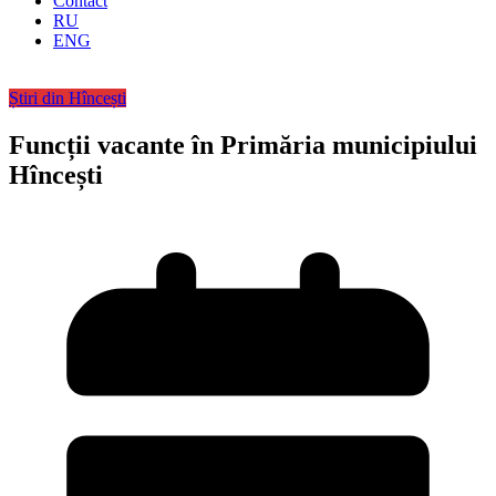
Contact
RU
ENG
Știri din Hîncești
Funcții vacante în Primăria municipiului
Hîncești