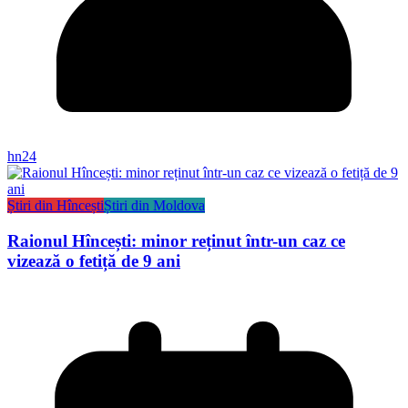
hn24
Știri din Hîncești
Știri din Moldova
Raionul Hîncești: minor reținut într-un caz ce
vizează o fetiță de 9 ani