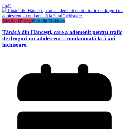
hn24
Știri din Hîncești
Știri din Moldova
Tânără din Hâncești, care a ademenit pentru trafic
de droguri un adolescent – condamnată la 5 ani
închisoare.