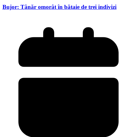
Bujor: Tânăr omorât în bătaie de trei indivizi