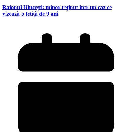
Raionul Hîncești: minor reținut într-un caz ce
vizează o fetiță de 9 ani