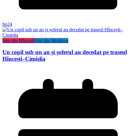
hn24
Știri din Hîncești
Știri din Moldova
Un copil sub un an și șoferul au decedat pe traseul
Hîncești–Cimișlia