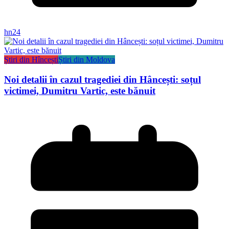
hn24
Știri din Hîncești
Știri din Moldova
Noi detalii în cazul tragediei din Hâncești: soțul
victimei, Dumitru Vartic, este bănuit