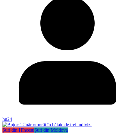
hn24
Știri din Hîncești
Știri din Moldova