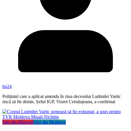
hn24
Polițistul care a aplicat amenda în ziua decesului Ludmilei Vartic
riscă să fie demis. Șeful IGP, Viorel Cernăuțeanu, a confirmat
Știri din Hîncești
Știri din Moldova