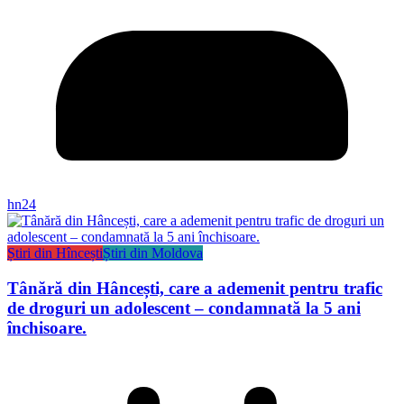
hn24
Știri din Hîncești
Știri din Moldova
Tânără din Hâncești, care a ademenit pentru trafic
de droguri un adolescent – condamnată la 5 ani
închisoare.