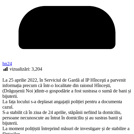
hn24
vizualizări:
3,204
La 25 aprilie 2022, în Serviciul de Gardă al IP Hînceşti a parvenit
informația precum că într-o localitate din raionul Hîncești,
(Drăgușenii Noi )dintr-o gospodărie a fost sustrasa o sumă de bani și
bijuterii.
La fața locului s-a deplasat angajații poliției pentru a documenta
cazul.
S-a stabilit că în ziua de 24 aprilie, stăpânii nefiind la domiciliu,
persoane necunoscute au întrat în domiciliu și au sustras banii și
bijuterii.
La moment polițiștii întreprind măsuri de investigare și de stabilire a
făptașilor.