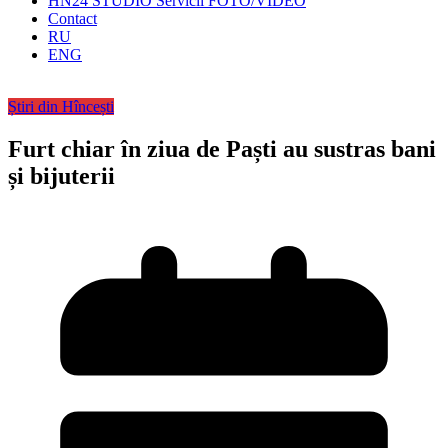
HN24 STUDIO Servicii FOTO/VIDEO
Contact
RU
ENG
Știri din Hîncești
Furt chiar în ziua de Paști au sustras bani
și bijuterii