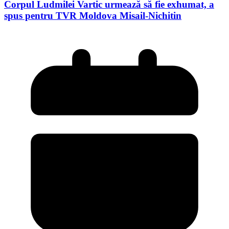
Corpul Ludmilei Vartic urmează să fie exhumat, a
spus pentru TVR Moldova Misail-Nichitin