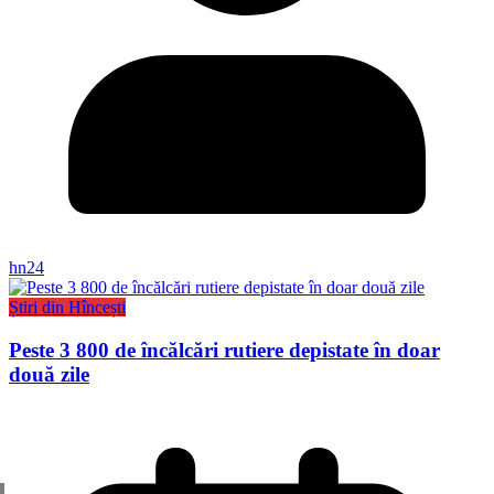
hn24
Știri din Hîncești
Peste 3 800 de încălcări rutiere depistate în doar
două zile