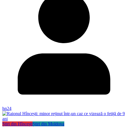
hn24
Știri din Hîncești
Știri din Moldova