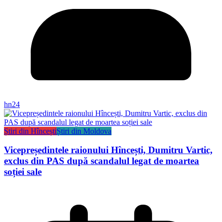
hn24
Știri din Hîncești
Știri din Moldova
Vicepreședintele raionului Hîncești, Dumitru Vartic,
exclus din PAS după scandalul legat de moartea
soției sale