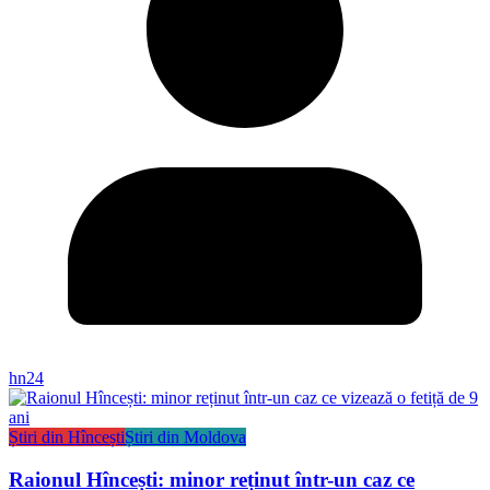
hn24
Știri din Hîncești
Știri din Moldova
Raionul Hîncești: minor reținut într-un caz ce