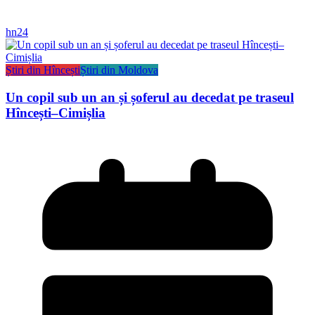
hn24
Știri din Hîncești
Știri din Moldova
Un copil sub un an și șoferul au decedat pe traseul
Hîncești–Cimișlia