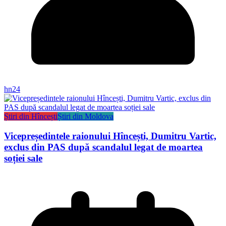
hn24
Știri din Hîncești
Știri din Moldova
Vicepreședintele raionului Hîncești, Dumitru Vartic,
exclus din PAS după scandalul legat de moartea
soției sale