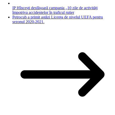
IP Hîncești desfășoară campania „10 zile de activități
împotriva accidentelor în traficul rutier
Petrocub a primit astăzi Licența de nivelul UEFA pentru
sezonul 2020-2021.