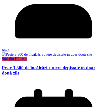
hn24
Știri din Hîncești
Peste 3 800 de încălcări rutiere depistate în doar
două zile