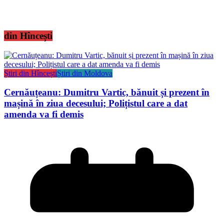
din Hîncești
Știri din Hîncești
Știri din Moldova
Cernăuțeanu: Dumitru Vartic, bănuit și prezent în
mașină în ziua decesului; Polițistul care a dat
amenda va fi demis