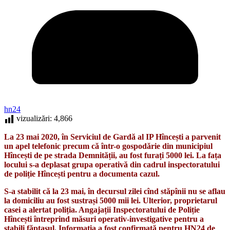
hn24
vizualizări:
4,866
La 23 mai 2020, în Serviciul de Gardă al IP Hîncești a parvenit
un apel telefonic precum că într-o gospodărie din municipiul
Hîncești de pe strada Demnității, au fost furați 5000 lei. La fața
locului s-a deplasat grupa operativă din cadrul inspectoratului
de poliție Hîncești pentru a documenta cazul.
S-a stabilit că la 23 mai, în decursul zilei cînd stăpînii nu se aflau
la domiciliu au fost sustrași 5000 mii lei. Ulterior, proprietarul
casei a alertat poliția. Angajații Inspectoratului de Poliție
Hîncești întreprind măsuri operativ-investigative pentru a
stabili făptașul. Informația a fost confirmată pentru HN24 de