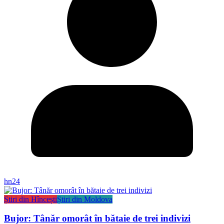
hn24
Știri din Hîncești
Știri din Moldova
Bujor: Tânăr omorât în bătaie de trei indivizi