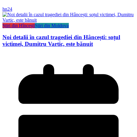
hn24
Știri din Hîncești
Știri din Moldova
Noi detalii în cazul tragediei din Hâncești: soțul
victimei, Dumitru Vartic, este bănuit