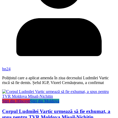
hn24
Polițistul care a aplicat amenda în ziua decesului Ludmilei Vartic
riscă să fie demis. Șeful IGP, Viorel Cernăuțeanu, a confirmat
Știri din Hîncești
Știri din Moldova
Corpul Ludmilei Vartic urmează să fie exhumat, a
spus pentru TVR Moldova Misail-Nichitin