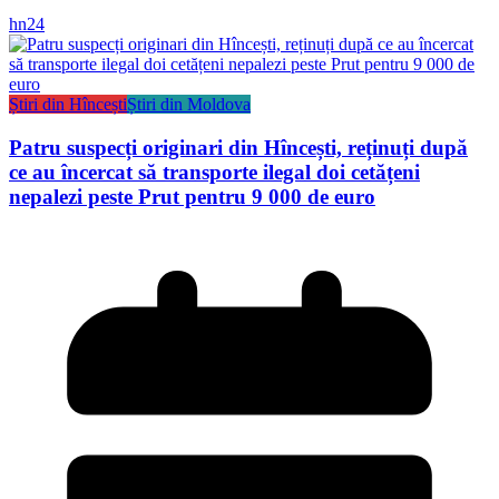
hn24
Știri din Hîncești
Știri din Moldova
Patru suspecți originari din Hîncești, reținuți după
ce au încercat să transporte ilegal doi cetățeni
nepalezi peste Prut pentru 9 000 de euro