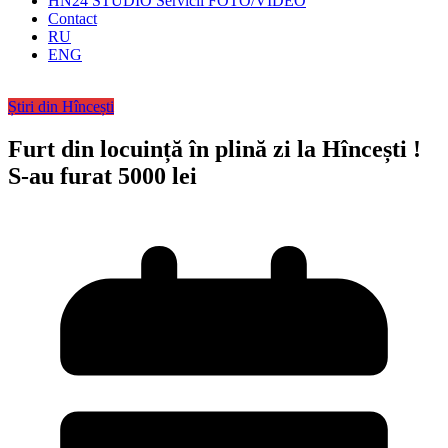
HN24 STUDIO Servicii FOTO/VIDEO
Contact
RU
ENG
Știri din Hîncești
Furt din locuință în plină zi la Hîncești !
S-au furat 5000 lei