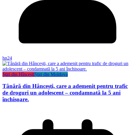
hn24
Știri din Hîncești
Știri din Moldova
Tânără din Hâncești, care a ademenit pentru trafic
de droguri un adolescent – condamnată la 5 ani
închisoare.