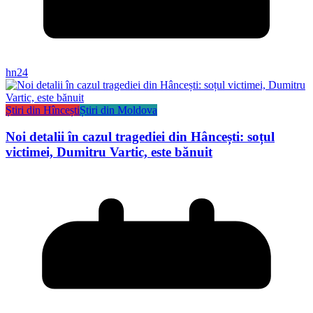
hn24
Știri din Hîncești
Știri din Moldova
Noi detalii în cazul tragediei din Hâncești: soțul
victimei, Dumitru Vartic, este bănuit