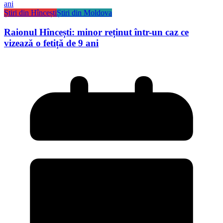
Știri din Hîncești
Știri din Moldova
Raionul Hîncești: minor reținut într-un caz ce
vizează o fetiță de 9 ani