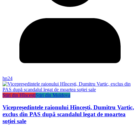
hn24
Știri din Hîncești
Știri din Moldova
Vicepreședintele raionului Hîncești, Dumitru Vartic,
exclus din PAS după scandalul legat de moartea
soției sale