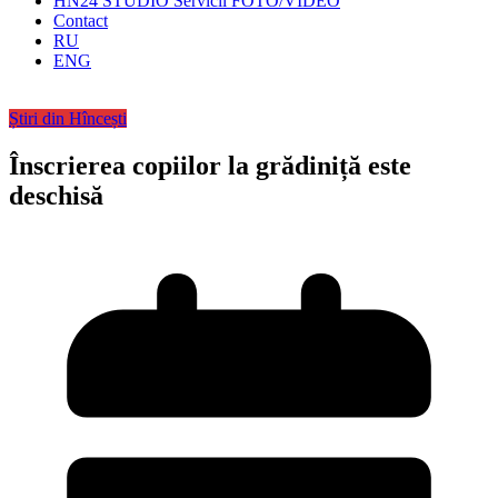
HN24 STUDIO Servicii FOTO/VIDEO
Contact
RU
ENG
Știri din Hîncești
Înscrierea copiilor la grădiniță este
deschisă