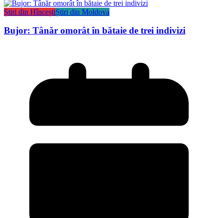
Știri din Hîncești
Știri din Moldova
Bujor: Tânăr omorât în bătaie de trei indivizi