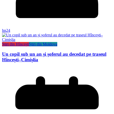
hn24
Știri din Hîncești
Știri din Moldova
Un copil sub un an și șoferul au decedat pe traseul
Hîncești–Cimișlia