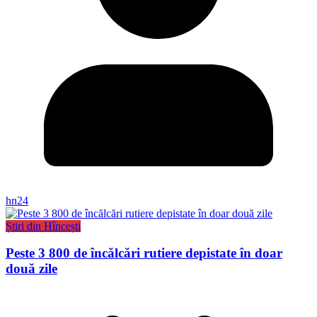
hn24
Știri din Hîncești
Peste 3 800 de încălcări rutiere depistate în doar
două zile