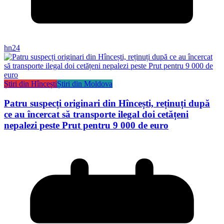
hn24
Știri din Hîncești
Știri din Moldova
Patru suspecți originari din Hîncești, reținuți după
ce au încercat să transporte ilegal doi cetățeni
nepalezi peste Prut pentru 9 000 de euro