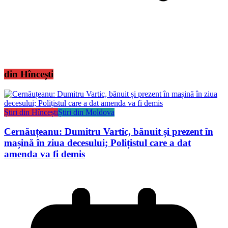
din Hîncești
Știri din Hîncești
Știri din Moldova
Cernăuțeanu: Dumitru Vartic, bănuit și prezent în
mașină în ziua decesului; Polițistul care a dat
amenda va fi demis