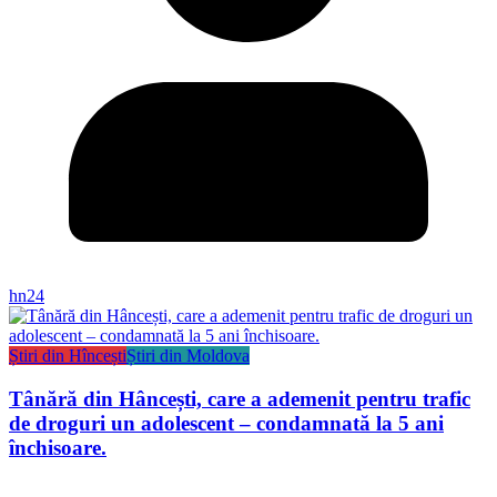
hn24
Știri din Hîncești
Știri din Moldova
Tânără din Hâncești, care a ademenit pentru trafic
de droguri un adolescent – condamnată la 5 ani
închisoare.