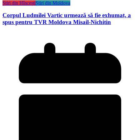
Știri din Hîncești
Știri din Moldova
Corpul Ludmilei Vartic urmează să fie exhumat, a
spus pentru TVR Moldova Misail-Nichitin