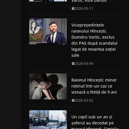
Vartic, este bănuit
2026-03-11
Vicepreședintele
raionului Hîncești,
Dumitru Vartic, exclus
din PAS după scandalul
legat de moartea soției
sale
2026-03-09
Raionul Hîncești: minor
reținut într-un caz ce
vizează o fetiță de 9 ani
2026-02-02
Un copil sub un an și
șoferul au decedat pe
traseul Hîncești–Cimișlia