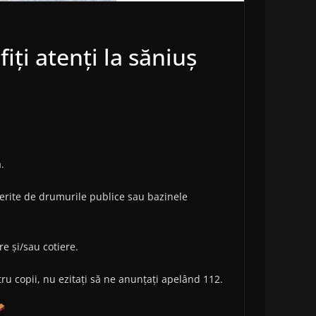
iți atenți la săniuș
.
 ferite de drumurile publice sau bazinele
e și/sau cotiere.
ntru copii, nu ezitați să ne anunțați apelând 112.