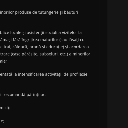
norilor produse de tutungerie şi băuturi
e locale şi asistenţii sociali a vizitelor la
rămaşi fără îngrijirea maturilor (sau lăsaţi cu
 de trai, căldură, hrană şi educaţie) şi acordarea
rare (case părăsite, subsoluri, etc.) a minorilor
mie;
ntată la intensificarea activităţii de profilaxie
tii recomandă părinţilor:
mici);
te;