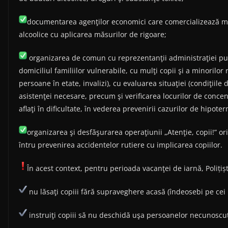
documentarea agenţilor economici care comercializează mi
alcoolice cu aplicarea măsurilor de rigoare;
organizarea de comun cu reprezentanţii administraţiei public
domiciliul familiilor vulnerabile, cu mulţi copii şi a minorilor 
persoane în etate, invalizi), cu evaluarea situaţiei (condiţiile
asistenţei necesare, precum şi verificarea locurilor de concent
aflaţi în dificultate, în vederea prevenirii cazurilor de hipoter
organizarea şi desfăşurarea operaţiunii „Atenţie, copii!” orie
întru prevenirea accidentelor rutiere cu implicarea copiilor.
În acest context, pentru perioada vacanţei de iarnă, Polițiș
nu lăsaţi copiii fără supraveghere acasă (îndeosebi pe cei 
instruiţi copiii să nu deschidă uşa persoanelor necunoscu