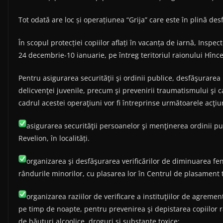
Tot odată are loc și operațiunea “Grija” care este în plină de
În scopul protecției copiilor aflați în vacanța de iarnă, Inspec
24 decembrie-10 ianuarie, pe întreg teritoriul raionului Hînce
Pentru asigurarea securităţii şi ordinii publice, desfăşurarea
delicvenţei juvenile, precum şi prevenirii traumatismului şi c
cadrul acestei operaţiuni vor fi întreprinse următoarele acţiu
asigurarea securităţii persoanelor şi menţinerea ordinii pu
Revelion, în localități.
organizarea şi desfăşurarea verificărilor de diminuarea fe
rândurile minorilor, cu plasarea lor în Centrul de plasament te
organizarea raziilor de verificare a instituţiilor de agremen
pe timp de noapte, pentru prevenirea şi depistarea copiilor r
de băuturi alcoolice, droguri şi substanţe toxice;