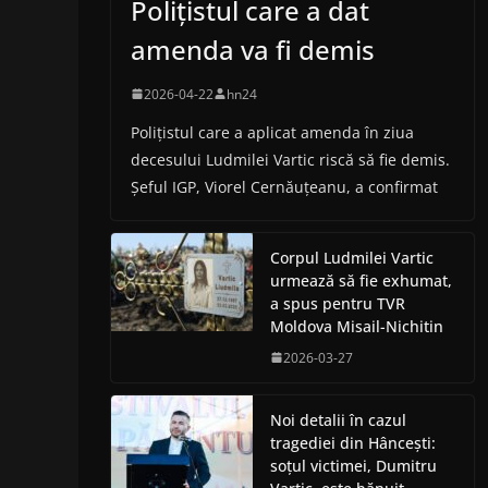
Polițistul care a dat
amenda va fi demis
2026-04-22
hn24
Polițistul care a aplicat amenda în ziua
decesului Ludmilei Vartic riscă să fie demis.
Șeful IGP, Viorel Cernăuțeanu, a confirmat
Corpul Ludmilei Vartic
urmează să fie exhumat,
a spus pentru TVR
Moldova Misail-Nichitin
2026-03-27
Noi detalii în cazul
tragediei din Hâncești:
soțul victimei, Dumitru