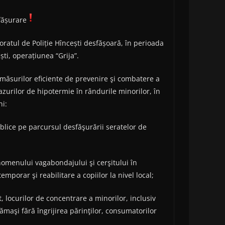
sfășurare
toratul de Poliție Hîncești desfășoară, în perioada
ști, operațiunea “Grija”.
 măsurilor eficiente de prevenire şi combatere a
azurilor de hipotermie în rândurile minorilor, în
ni:
blice pe parcursul desfăşurării seratelor de
nomenului vagabondajului şi cerşitului în
mporar şi reabilitare a copiilor la nivel local;
t, locurilor de concentrare a minorilor, inclusiv
ămaşi fără îngrijirea părinţilor, consumatorilor