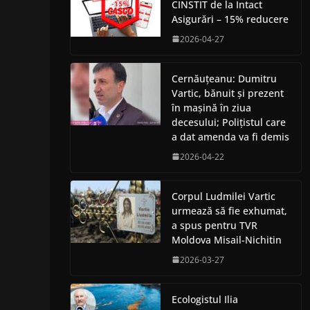
CINSTIT de la Intact
Asigurări – 15% reducere
2026-04-27
Cernăuțeanu: Dumitru
Vartic, bănuit și prezent
în mașină în ziua
decesului; Polițistul care
a dat amenda va fi demis
2026-04-22
Corpul Ludmilei Vartic
urmează să fie exhumat,
a spus pentru TVR
Moldova Misail-Nichitin
2026-03-27
Ecologistul Ilia