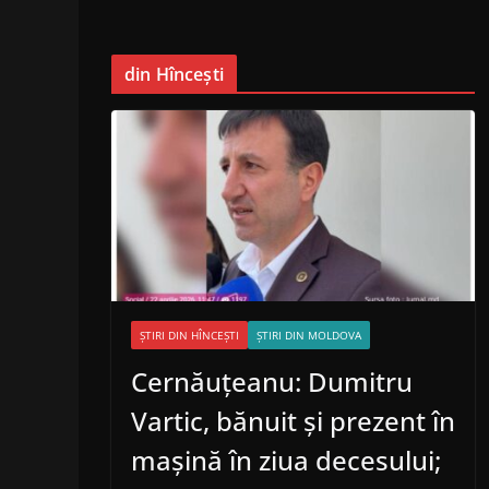
din Hîncești
ȘTIRI DIN HÎNCEȘTI
ȘTIRI DIN MOLDOVA
Cernăuțeanu: Dumitru
Vartic, bănuit și prezent în
mașină în ziua decesului;