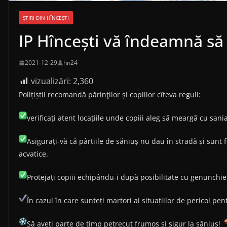
ȘTIRI DIN HÎNCEȘTI
IP Hîncești vă îndeamnă să f
2021-12-29
hn24
vizualizări:
2,360
Polițiștii recomandă părinţilor și copiilor cîteva reguli:
verificați atent locațiile unde copiii aleg să meargă cu sania
Asigurați-vă că pârtiile de săniuș nu dau în stradă și sunt
acvatice.
Protejați copiii echipându-i după posibilitate cu genunchier
În cazul în care sunteți martori ai situațiilor de pericol pe
Să aveți parte de timp petrecut frumos și sigur la săniuș!