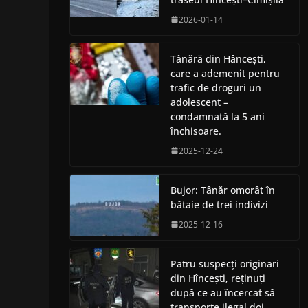
2026-01-14
Tânără din Hâncești,
care a ademenit pentru
trafic de droguri un
adolescent –
condamnată la 5 ani
închisoare.
2025-12-24
Bujor: Tânăr omorât în
bătaie de trei indivizi
2025-12-16
Patru suspecți originari
din Hîncești, reținuți
după ce au încercat să
transporte ilegal doi