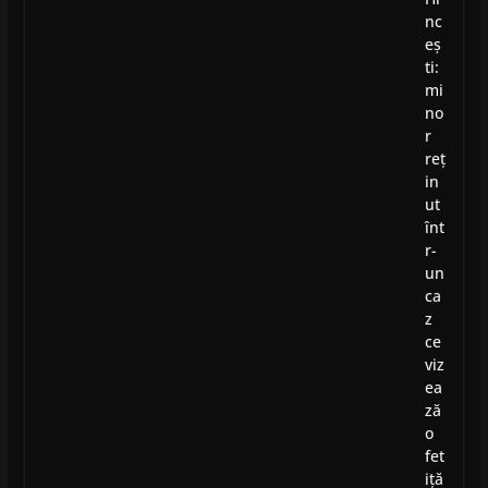
nc
eș
ti:
mi
no
r
reț
in
ut
înt
r-
un
ca
z
ce
viz
ea
ză
o
fet
iță