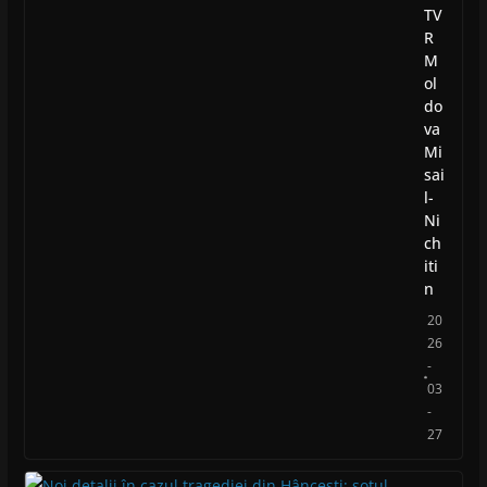
TV
R
M
ol
do
va
Mi
sai
l-
Ni
ch
iti
n
20
26
-
03
-
27