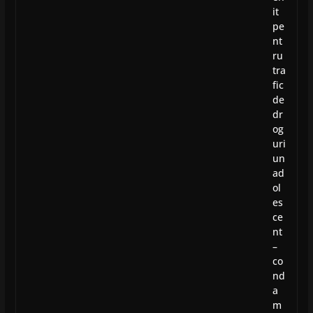
it
pe
nt
ru
tra
fic
de
dr
og
uri
un
ad
ol
es
ce
nt
–
co
nd
a
m