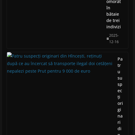
omorât
în
bătaie
de trei
indivizi
2025-
12-16
Pa
tr
u
su
sp
ec
ți
ori
gi
na
ri
di
n