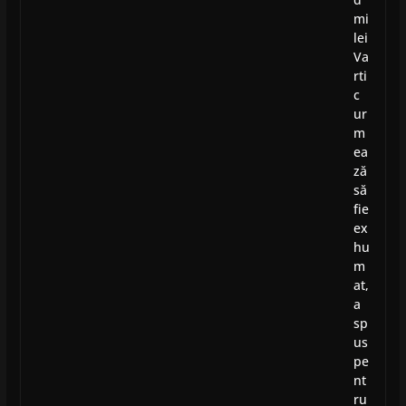
mi
lei
Va
rti
c
ur
m
ea
ză
să
fie
ex
hu
m
at,
a
sp
us
pe
nt
ru