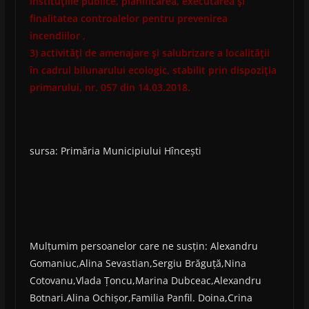
instituţiile publice, planificarea, executarea şi
finalitatea controalelor pentru prevenirea
incendiilor ,
3) activităţi de amenajare şi salubrizare a localităţii
în cadrul bilunarului ecologic, stabilit prin dispoziţia
primarului, nr. 057 din 14.03.2018.
sursa: Primăria Municipiului Hîncești
Mulțumim persoanelor care ne susțin: Alexandru
Gomaniuc,Alina Sevastian,Sergiu Brăguță,Nina
Cotovanu,Vlada Țoncu,Marina Dubceac,Alexandru
Botnari.Alina Ochișor,Familia Panfil. Doina,Crina