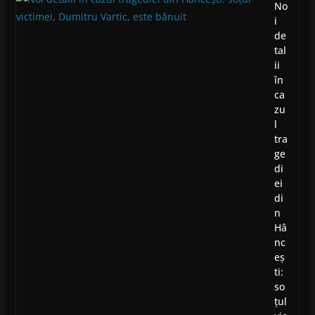
No
i
de
tal
ii
în
ca
zu
l
tra
ge
di
ei
di
n
Hâ
nc
eș
ti:
so
țul