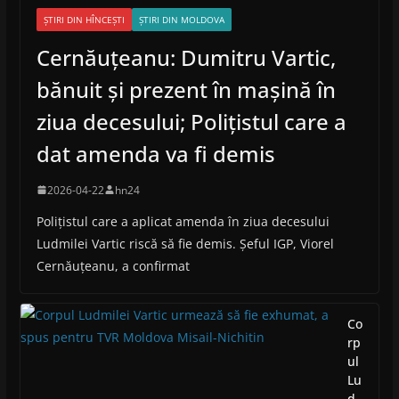
ȘTIRI DIN HÎNCEȘTI
ȘTIRI DIN MOLDOVA
Cernăuțeanu: Dumitru Vartic,
bănuit și prezent în mașină în
ziua decesului; Polițistul care a
dat amenda va fi demis
2026-04-22
hn24
Polițistul care a aplicat amenda în ziua decesului
Ludmilei Vartic riscă să fie demis. Șeful IGP, Viorel
Cernăuțeanu, a confirmat
Co
rp
ul
Lu
d