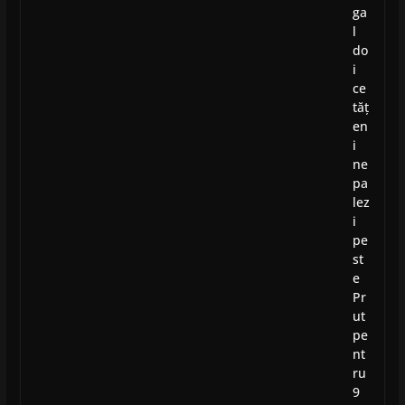
ga
l
do
i
ce
tăț
en
i
ne
pa
lez
i
pe
st
e
Pr
ut
pe
nt
ru
9