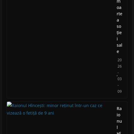
m
oa
rte
a
so
ție
i
sal
e
20
26
-
03
-
09
Ra
io
nu
l
Hî