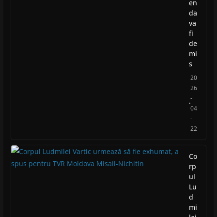
en
da
va
fi
de
mi
s
20
26
-
04
-
22
Co
rp
ul
Lu
d
mi