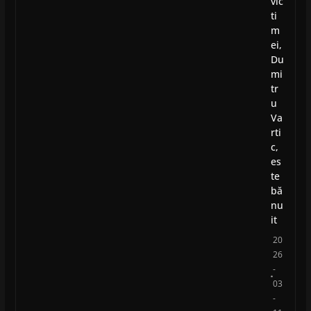
vic
ti
m
ei,
Du
mi
tr
u
Va
rti
c,
es
te
bă
nu
it
20
26
-
03
-