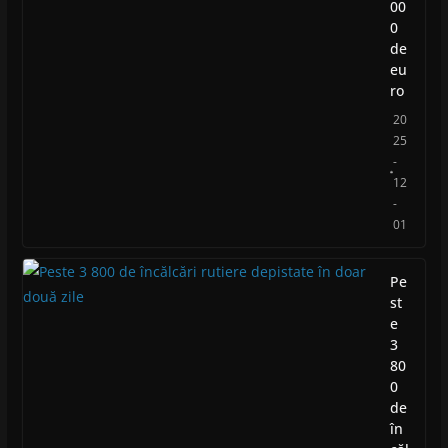
00
0
de
eu
ro
20
25
-
12
-
01
Pe
st
e
3
80
0
de
în