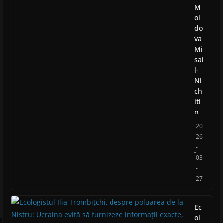
M
ol
do
va
Mi
sai
l-
Ni
ch
iti
n
20
26
-
03
-
27
Ec
ol