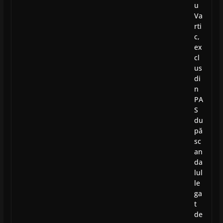
u
Va
rti
c,
ex
cl
us
di
n
PA
S
du
pă
sc
an
da
lul
le
ga
t
de