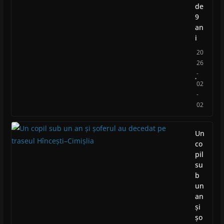
de
9
an
i
20
26
-
02
-
02
Un
co
pil
su
b
un
an
și
șo