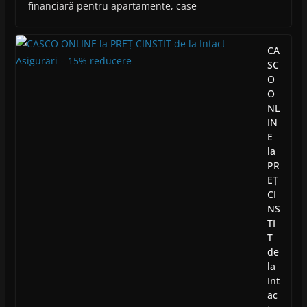
financiară pentru apartamente, case
CA
SC
O
O
NL
IN
E
la
PR
EȚ
CI
NS
TI
T
de
la
Int
ac