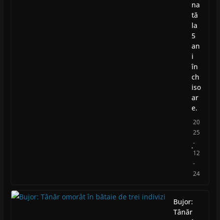
na
tă
la
5
an
i
în
ch
iso
ar
e.
20
25
-
12
-
24
Bujor:
Tânăr