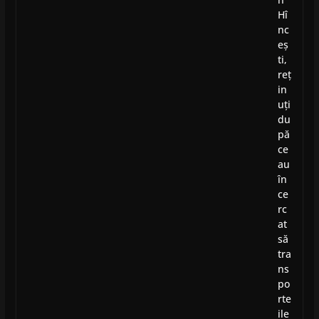
Hî
nc
eș
ti,
reț
in
uți
du
pă
ce
au
în
ce
rc
at
să
tra
ns
po
rte
ile