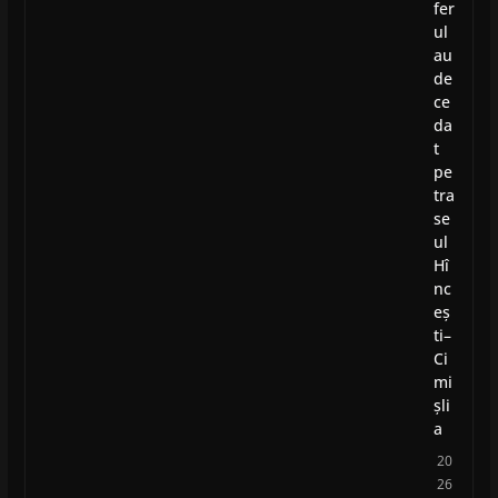
fer
ul
au
de
ce
da
t
pe
tra
se
ul
Hî
nc
eș
ti–
Ci
mi
șli
a
20
26