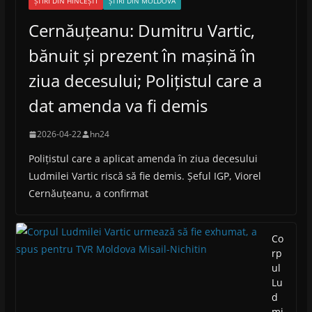
ȘTIRI DIN HÎNCEȘTI
ȘTIRI DIN MOLDOVA
Cernăuțeanu: Dumitru Vartic,
bănuit și prezent în mașină în
ziua decesului; Polițistul care a
dat amenda va fi demis
2026-04-22
hn24
Polițistul care a aplicat amenda în ziua decesului
Ludmilei Vartic riscă să fie demis. Șeful IGP, Viorel
Cernăuțeanu, a confirmat
Co
rp
ul
Lu
d
mi