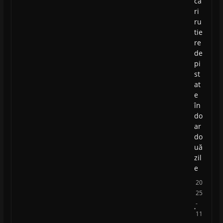
că
ri
ru
tie
re
de
pi
st
at
e
în
do
ar
do
uă
zil
e
20
25
-
11