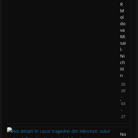
R
M
ol
do
va
Mi
sai
l-
Ni
ch
iti
n
20
26
-
03
-
27
No