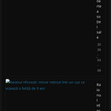
oa
rte
a
so
ție
i
sal
e
20
26
-
03
-
09
Ra
io
nu
l
Hî
nc