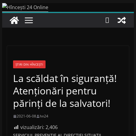
Skip
to
content
ȘTIRI DIN HÎNCEȘTI
La scăldat în siguranță!
Atenționări pentru
părinți de la salvatori!
2021-06-08
hn24
vizualizări:
2,406
SERVICIUL PREVENȚIE AL DIRECȚIEI SITUAȚII