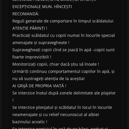
EXCEPȚIONALE MUN. HÎNCEȘTI
RECOMANDĂ:
Reguli generale de comportare în timpul scăldatului
ATENȚIE PĂRINȚI !
Practicați scăldatul cu copiii numai în locurile special
amenajate și supravegheate !
Supravegheați copiii cînd se joacă în apă –copiii sunt
foarte imprevizibili !
Monitorizați copiii, chiar dacă știu să înoate !
Urmăriți continuu comportamentul copiilor în apă, și
nu vă sustrageți atenția de la aceștia!
AI GRIJĂ DE PROPRIA VIAȚĂ !
Se interzice înotul după zonele delimitate ale plajelor
!
Se interzice plonjatul și scăldatul în locul în locurile
neamenajate și cu relief necunoscut al albiei
bazinului acvatic !
Se interzice pontajul în apă de pe bărci, poduri și