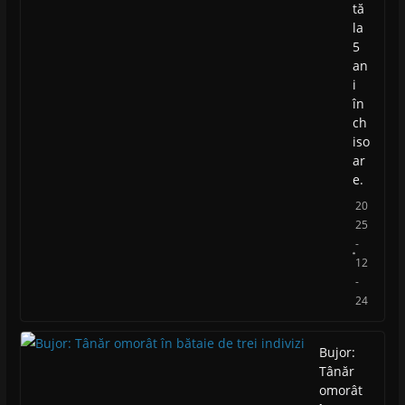
tă
la
5
an
i
în
ch
iso
ar
e.
20
25
-
12
-
24
Bujor:
Tânăr
omorât