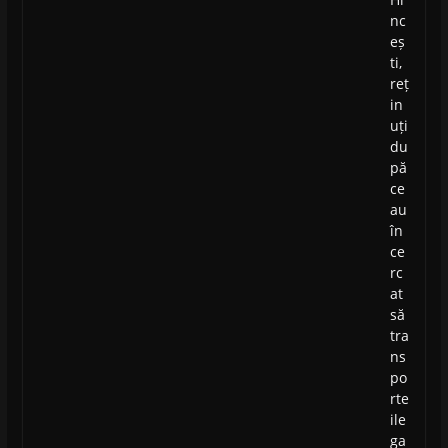
nc
eș
ti,
reț
in
uți
du
pă
ce
au
în
ce
rc
at
să
tra
ns
po
rte
ile
ga