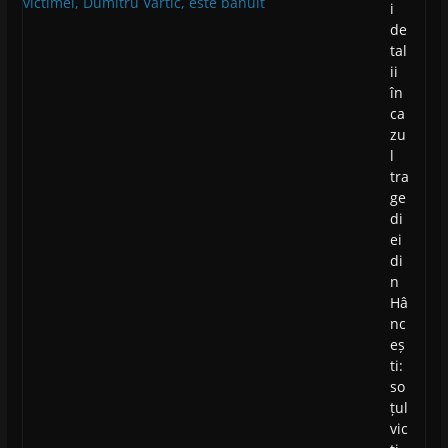
i
de
tal
ii
în
ca
zu
l
tra
ge
di
ei
di
n
Hâ
nc
eș
ti:
so
țul
vic