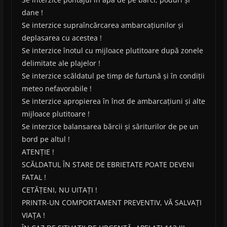
dane !
Se interzice supraîncărcarea ambarcațiunilor și
deplasarea cu acestea !
Se interzice înotul cu mijloace plutitoare după zonele
delimitate ale plajelor !
Se interzice scăldatul pe timp de furtună și în condiții
meteo nefavorabile !
Se interzice apropierea în înot de ambarcațiuni și alte
mijloace plutitoare !
Se interzice balansarea bărcii și săriturilor de pe un
bord pe altul !
ATENȚIE !
SCĂLDATUL ÎN STARE DE EBRIETATE POATE DEVENI
FATAL !
CETĂȚENI, NU UITAȚI !
PRINTR-UN COMPORTAMENT PREVENTIV, VĂ SALVAȚI
VIAȚA !