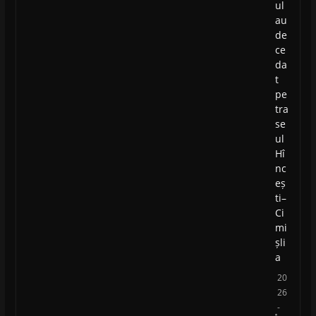
ul
au
de
ce
da
t
pe
tra
se
ul
Hî
nc
eș
ti–
Ci
mi
șli
a
20
26
-