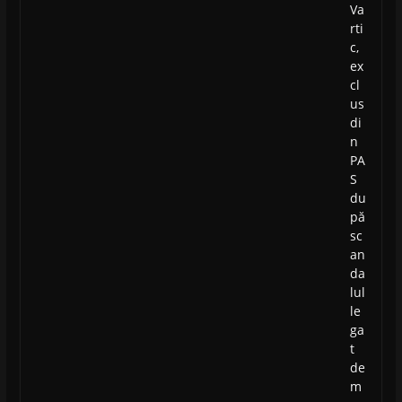
Va
rti
c,
ex
cl
us
di
n
PA
S
du
pă
sc
an
da
lul
le
ga
t
de
m