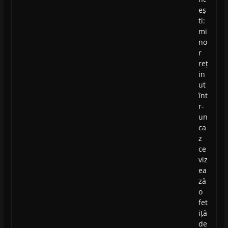
eș
ti:
mi
no
r
reț
in
ut
înt
r-
un
ca
z
ce
viz
ea
ză
o
fet
iță
de