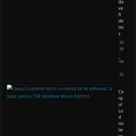
da
va
fi
de
mi
s
20
26
-
04
-
22
Co
rp
ul
Lu
d
mi
lei