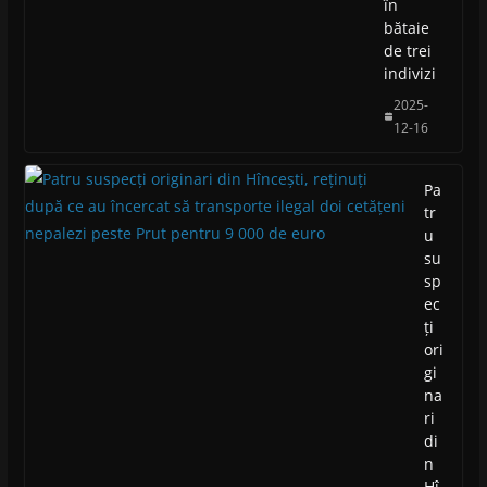
în
bătaie
de trei
indivizi
2025-
12-16
Pa
tr
u
su
sp
ec
ți
ori
gi
na
ri
di
n
Hî