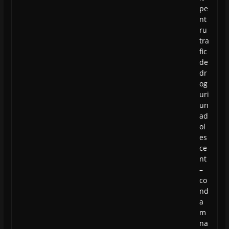
pe
nt
ru
tra
fic
de
dr
og
uri
un
ad
ol
es
ce
nt
–
co
nd
a
m
na