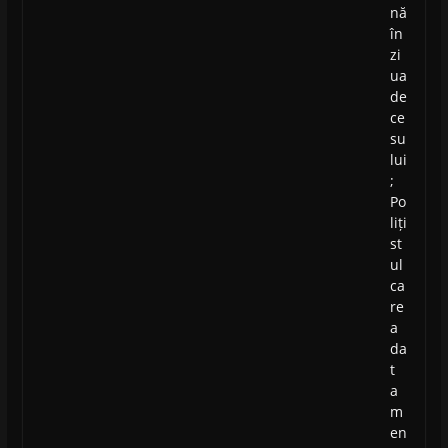
nă
în
zi
ua
de
ce
su
lui
;
Po
liți
st
ul
ca
re
a
da
t
a
m
en