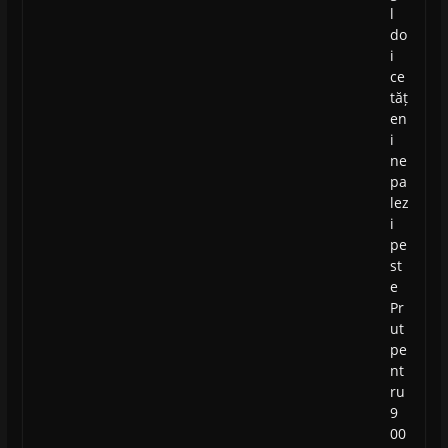
l
do
i
ce
tăț
en
i
ne
pa
lez
i
pe
st
e
Pr
ut
pe
nt
ru
9
00