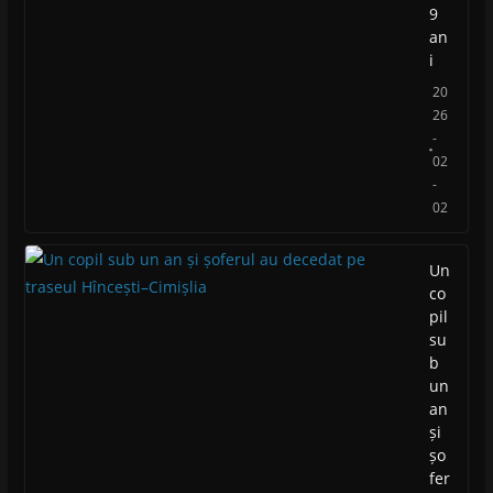
9
an
i
20
26
-
02
-
02
Un
co
pil
su
b
un
an
și
șo
fer