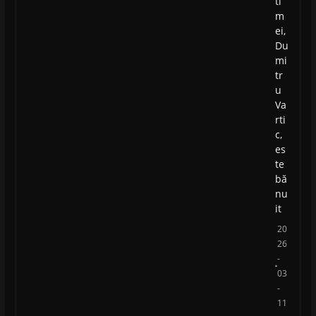
ti
m
ei,
Du
mi
tr
u
Va
rti
c,
es
te
bă
nu
it
20
26
-
03
-
11