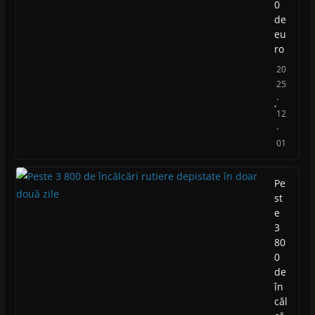
0
de
eu
ro
20
25
-
12
-
01
Pe
st
e
3
80
0
de
în
căl