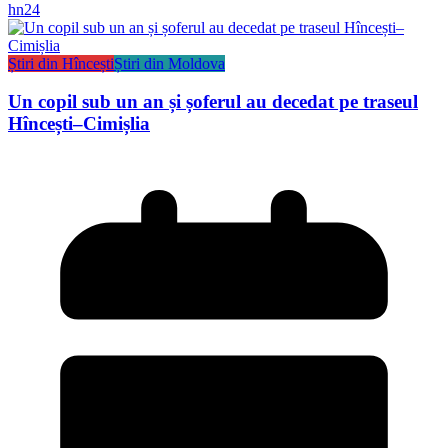
hn24
Știri din Hîncești
Știri din Moldova
Un copil sub un an și șoferul au decedat pe traseul
Hîncești–Cimișlia