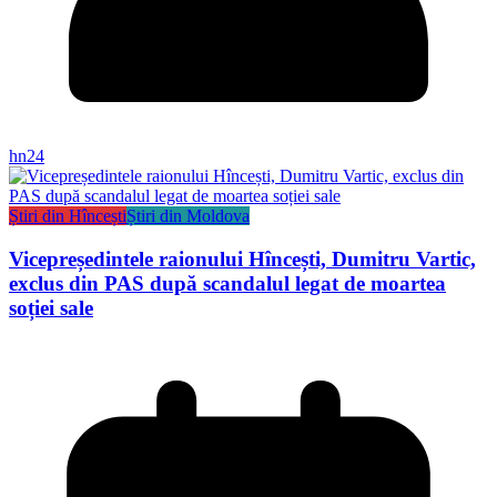
hn24
Știri din Hîncești
Știri din Moldova
Vicepreședintele raionului Hîncești, Dumitru Vartic,
exclus din PAS după scandalul legat de moartea
soției sale