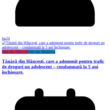
hn24
Știri din Hîncești
Știri din Moldova
Tânără din Hâncești, care a ademenit pentru trafic
de droguri un adolescent – condamnată la 5 ani
închisoare.