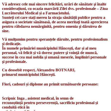
Vă adresez cele mai sincere felicitări, urări de sănătate şi înalte
considerațiuni, cu ocazia marcării Zilei dvs. profesionale – Ziua
Lucrătorului Medical și a Farmacistului.
Sunteți cei care stați mereu la straja sănătății publice pentru a
asigura o societate sănătoasă, de aceea meritaţi toată aprecierea
pentru răbdarea nemărginită, pentru omenia şi dăruirea de
sine.
Vă mulţumim pentru speranțele dăruite, pentru profesion
alism
și dedicație.
În numele primăriei municipiului Hânceşti, dar și al meu
personal, vă felicit și vă doresc putere şi voinţă de muncă,
succese în cea mai nobila şi umană meserie, împliniri personale
şi profesionale.
Cu deosebit respect, Alexandru BOTNARI,
primarul municipiului Hânceşti.
Flori, cadouri și diplome au primit următoarele persoane:
Scripnic Inga , asistent medical, în semn de
recunoștință pentru perseverență, sacrificiu profesional și
conduită etică în