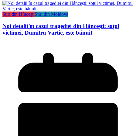
Știri din Hîncești
Știri din Moldova
Noi detalii în cazul tragediei din Hâncești: soțul
victimei, Dumitru Vartic, este bănuit