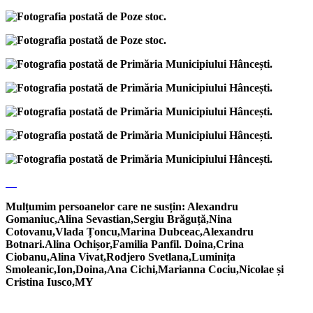
Mulțumim persoanelor care ne susțin: Alexandru
Gomaniuc,Alina Sevastian,Sergiu Brăguță,Nina
Cotovanu,Vlada Țoncu,Marina Dubceac,Alexandru
Botnari.Alina Ochișor,Familia Panfil. Doina,Crina
Ciobanu,Alina Vivat,Rodjero Svetlana,Luminița
Smoleanic,Ion,Doina,Ana Cichi,Marianna Cociu,Nicolae și
Cristina Iusco,MY