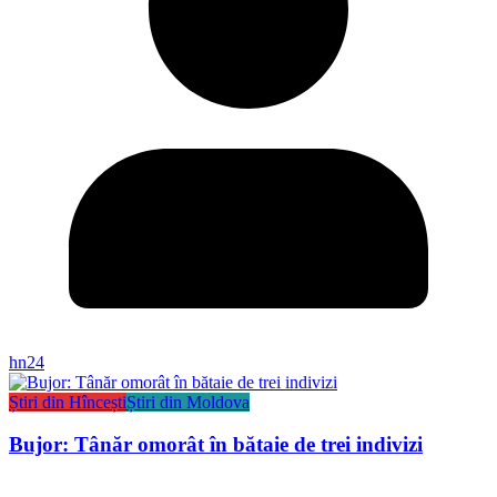
hn24
Știri din Hîncești
Știri din Moldova
Bujor: Tânăr omorât în bătaie de trei indivizi