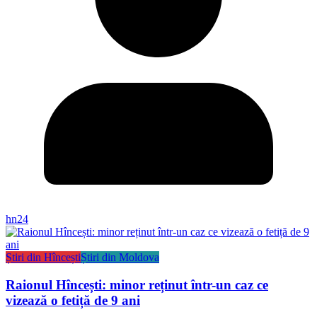
hn24
Știri din Hîncești
Știri din Moldova
Raionul Hîncești: minor reținut într-un caz ce
vizează o fetiță de 9 ani