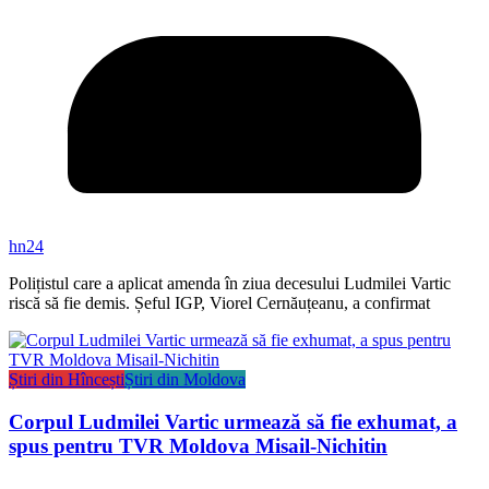
hn24
Polițistul care a aplicat amenda în ziua decesului Ludmilei Vartic
riscă să fie demis. Șeful IGP, Viorel Cernăuțeanu, a confirmat
Știri din Hîncești
Știri din Moldova
Corpul Ludmilei Vartic urmează să fie exhumat, a
spus pentru TVR Moldova Misail-Nichitin