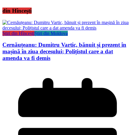
din Hîncești
Știri din Hîncești
Știri din Moldova
Cernăuțeanu: Dumitru Vartic, bănuit și prezent în
mașină în ziua decesului; Polițistul care a dat
amenda va fi demis