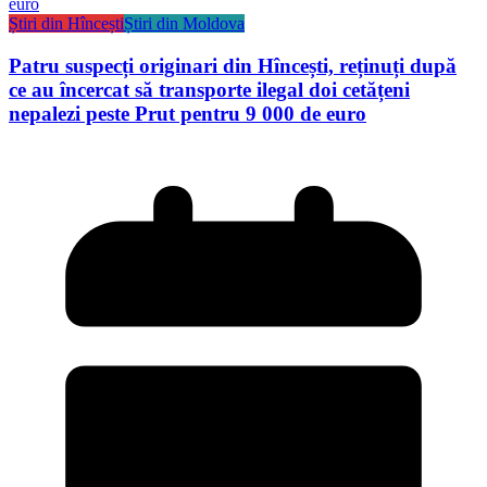
Știri din Hîncești
Știri din Moldova
Patru suspecți originari din Hîncești, reținuți după
ce au încercat să transporte ilegal doi cetățeni
nepalezi peste Prut pentru 9 000 de euro