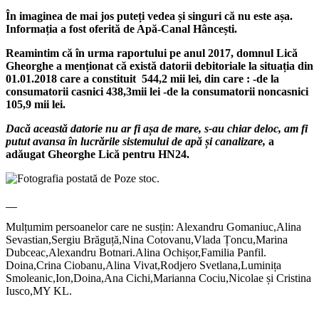
În imaginea de mai jos puteți vedea și singuri că nu este așa.
Informația a fost oferită de Apă-Canal Hâncești.
Reamintim că în urma raportului pe anul 2017, domnul Lică
Gheorghe a menționat că există datorii debitoriale la situația din
01.01.2018 care a constituit 544,2 mii lei, din care : -de la
consumatorii casnici 438,3mii lei -de la consumatorii noncasnici
105,9 mii lei.
Dacă această datorie nu ar fi așa de mare, s-au chiar deloc, am fi
putut avansa în lucrările sistemului de apă și canalizare,
a
adăugat Gheorghe Lică pentru HN24.
Mulțumim persoanelor care ne susțin: Alexandru Gomaniuc,Alina
Sevastian,Sergiu Brăguță,Nina Cotovanu,Vlada Țoncu,Marina
Dubceac,Alexandru Botnari.Alina Ochișor,Familia Panfil.
Doina,Crina Ciobanu,Alina Vivat,Rodjero Svetlana,Luminița
Smoleanic,Ion,Doina,Ana Cichi,Marianna Cociu,Nicolae și Cristina
Iusco,MY KL.