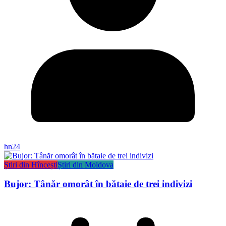
hn24
Știri din Hîncești
Știri din Moldova
Bujor: Tânăr omorât în bătaie de trei indivizi