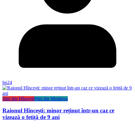
hn24
Știri din Hîncești
Știri din Moldova
Raionul Hîncești: minor reținut într-un caz ce
vizează o fetiță de 9 ani