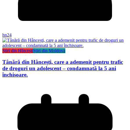
hn24
Știri din Hîncești
Știri din Moldova
Tânără din Hâncești, care a ademenit pentru trafic
de droguri un adolescent – condamnată la 5 ani
închisoare.