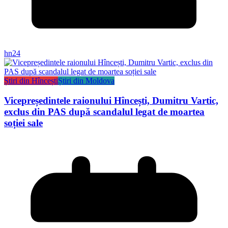
hn24
Știri din Hîncești
Știri din Moldova
Vicepreședintele raionului Hîncești, Dumitru Vartic,
exclus din PAS după scandalul legat de moartea
soției sale