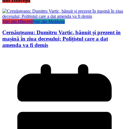
Știri din Hîncești
Știri din Moldova
Cernăuțeanu: Dumitru Vartic, bănuit și prezent în
mașină în ziua decesului; Polițistul care a dat
amenda va fi demis