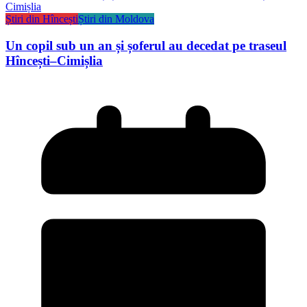
Știri din Hîncești
Știri din Moldova
Un copil sub un an și șoferul au decedat pe traseul
Hîncești–Cimișlia