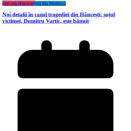
Știri din Hîncești
Știri din Moldova
Noi detalii în cazul tragediei din Hâncești: soțul
victimei, Dumitru Vartic, este bănuit