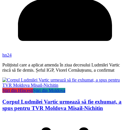
hn24
Polițistul care a aplicat amenda în ziua decesului Ludmilei Vartic
riscă să fie demis. Șeful IGP, Viorel Cernăuțeanu, a confirmat
Știri din Hîncești
Știri din Moldova
Corpul Ludmilei Vartic urmează să fie exhumat, a
spus pentru TVR Moldova Misail-Nichitin