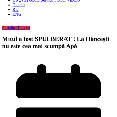
HN24 STUDIO Servicii FOTO/VIDEO
Contact
RU
ENG
Știri din Hîncești
Mitul a fost SPULBERAT ! La Hâncești
nu este cea mai scumpă Apă