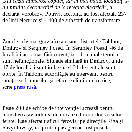
„
Au căzut numeroși copaci, iar în mai multe localități s-
au produs deconectări de la rețeaua electrică
”, a
declarat Vorobiov. Potrivit acestuia, au fost afectate 237
de linii electrice și 4.400 de substații de transformare.
Zonele cele mai grav afectate sunt districtele Taldom,
Dmitrov și Serghiev Posad. În Serghiev Posad, 46 de
localități au rămas fără curent, iar 11 centrale termice
sunt nefuncționale. Situație similară în Dmitrov, unde
47 de localități sunt în beznă și 21 de centrale sunt
oprite. În Taldom, autoritățile au intervenit pentru
curățarea drumurilor și refacerea liniilor electrice,
scrie
presa rusă
.
Peste 200 de echipe de intervenție lucrează pentru
remedierea avariilor și deblocarea drumurilor și căilor
ferate. Este afectat traficul feroviar pe direcțiile Riga și
Savyolovsky, iar pentru pasageri au fost puse la