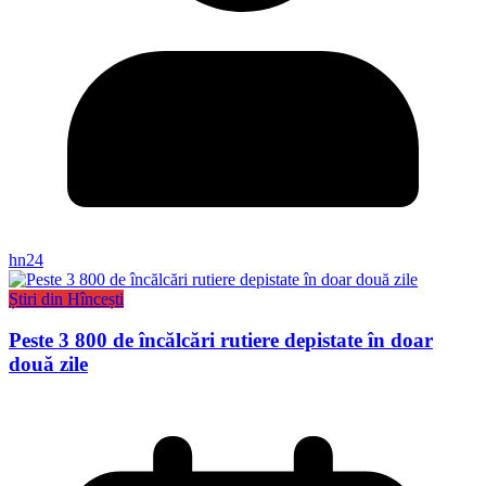
hn24
Știri din Hîncești
Peste 3 800 de încălcări rutiere depistate în doar
două zile