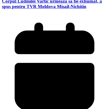
Corpul Ludmilei Vartic urmează să fie exhumat, a
spus pentru TVR Moldova Misail-Nichitin