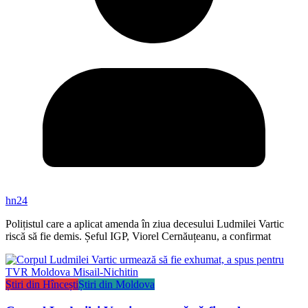
hn24
Polițistul care a aplicat amenda în ziua decesului Ludmilei Vartic
riscă să fie demis. Șeful IGP, Viorel Cernăuțeanu, a confirmat
Știri din Hîncești
Știri din Moldova