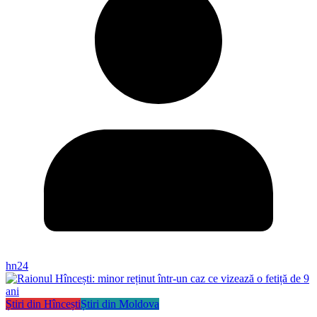
hn24
Știri din Hîncești
Știri din Moldova