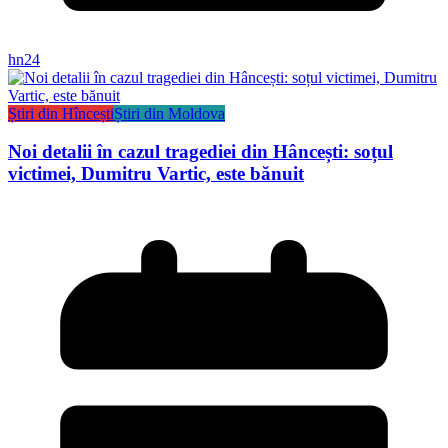
hn24
Știri din Hîncești
Știri din Moldova
Noi detalii în cazul tragediei din Hâncești: soțul
victimei, Dumitru Vartic, este bănuit