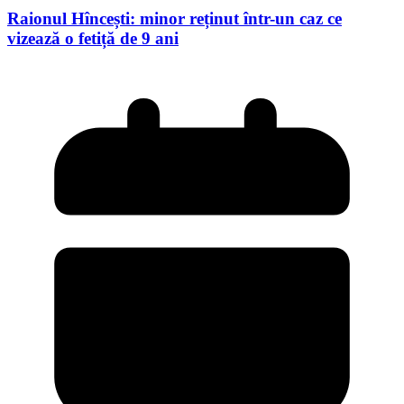
Raionul Hîncești: minor reținut într-un caz ce
vizează o fetiță de 9 ani