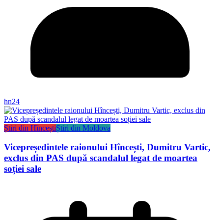
hn24
Știri din Hîncești
Știri din Moldova
Vicepreședintele raionului Hîncești, Dumitru Vartic,
exclus din PAS după scandalul legat de moartea
soției sale