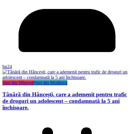
hn24
Știri din Hîncești
Știri din Moldova
Tânără din Hâncești, care a ademenit pentru trafic
de droguri un adolescent – condamnată la 5 ani
închisoare.