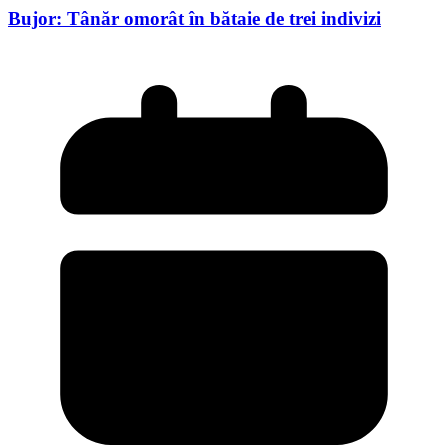
Bujor: Tânăr omorât în bătaie de trei indivizi