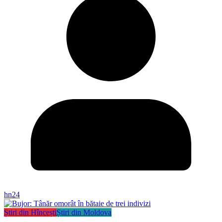
hn24
Știri din Hîncești
Știri din Moldova