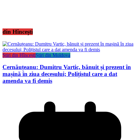
din Hîncești
Știri din Hîncești
Știri din Moldova
Cernăuțeanu: Dumitru Vartic, bănuit și prezent în
mașină în ziua decesului; Polițistul care a dat
amenda va fi demis