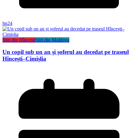
hn24
Știri din Hîncești
Știri din Moldova
Un copil sub un an și șoferul au decedat pe traseul
Hîncești–Cimișlia