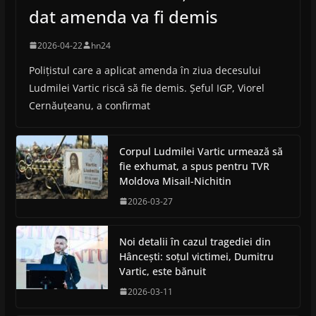
dat amenda va fi demis
2026-04-22
hn24
Polițistul care a aplicat amenda în ziua decesului
Ludmilei Vartic riscă să fie demis. Șeful IGP, Viorel
Cernăuțeanu, a confirmat
Corpul Ludmilei Vartic urmează să
fie exhumat, a spus pentru TVR
Moldova Misail-Nichitin
2026-03-27
Noi detalii în cazul tragediei din
Hâncești: soțul victimei, Dumitru
Vartic, este bănuit
2026-03-11