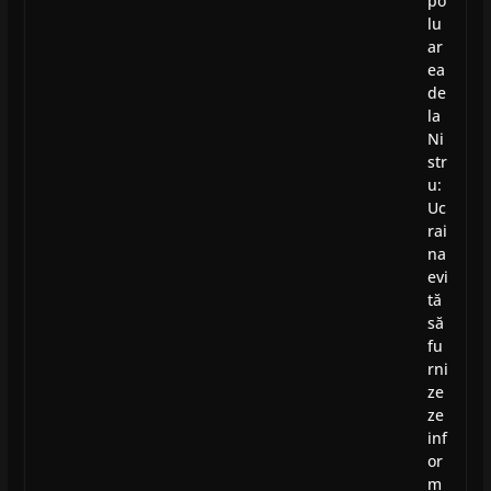
po
lu
ar
ea
de
la
Ni
str
u:
Uc
rai
na
evi
tă
să
fu
rni
ze
ze
inf
or
m