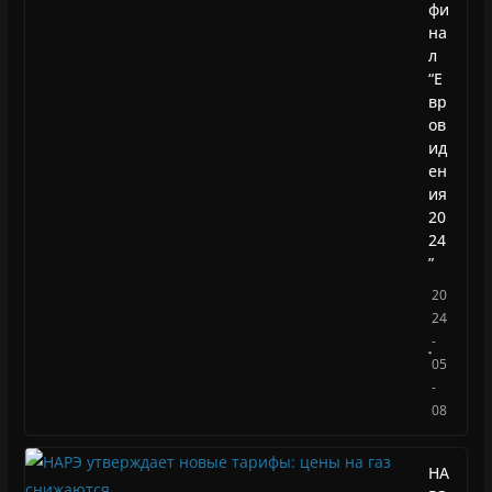
фи
на
л
“Е
вр
ов
ид
ен
ия
20
24
”
20
24
-
05
-
08
НА