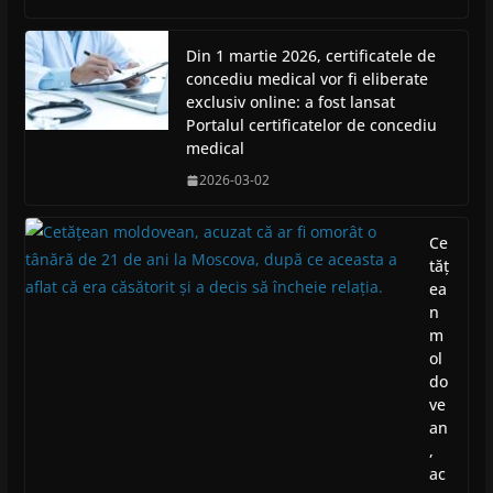
Din 1 martie 2026, certificatele de
concediu medical vor fi eliberate
exclusiv online: a fost lansat
Portalul certificatelor de concediu
medical
2026-03-02
Ce
tăț
ea
n
m
ol
do
ve
an
,
ac