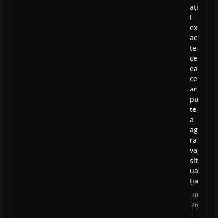
ați
i
ex
ac
te,
ce
ea
ce
ar
pu
te
a
ag
ra
va
sit
ua
ția
20
26
-