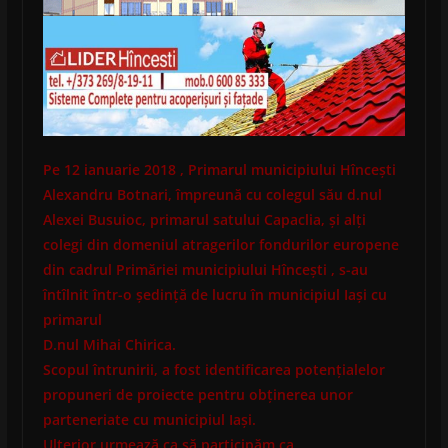
Pe 12 ianuarie 2018 , Primarul
municipiului
Hîncești
Alexandru Botnari, împreună cu colegul său d.nul
Alexei Busuioc, primarul satului Capaclia, și alți
colegi din domeniul atragerilor fondurilor europene
din cadrul Primăriei
municipiului
Hîncești , s-au
întîlnit într-o ședință de lucru în municipiul Iași cu
primarul
D.nul Mihai Chirica.
Scopul întrunirii, a fost identificarea potențialelor
propuneri de proiecte pentru obținerea unor
parteneriate cu municipiul Iași.
Ulterior urmează ca să participăm ca