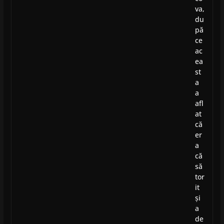
va,
du
pă
ce
ac
ea
st
a
a
afl
at
că
er
a
că
să
tor
it
și
a
de