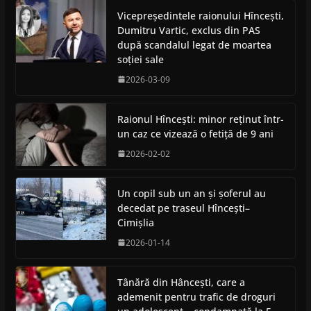
Vicepreședintele raionului Hîncești,
Dumitru Vartic, exclus din PAS
după scandalul legat de moartea
soției sale
2026-03-09
Raionul Hîncești: minor reținut într-
un caz ce vizează o fetiță de 9 ani
2026-02-02
Un copil sub un an și șoferul au
decedat pe traseul Hîncești–
Cimișlia
2026-01-14
Tânără din Hâncești, care a
ademenit pentru trafic de droguri