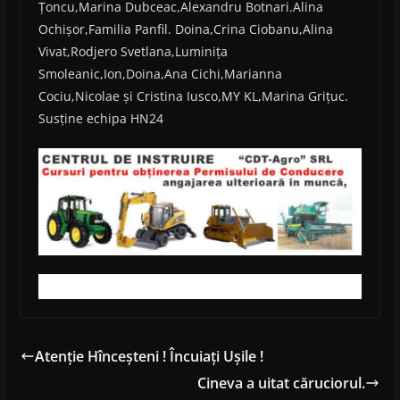
Țoncu,Marina Dubceac,Alexandru Botnari.Alina
Ochișor,Familia Panfil. Doina,Crina Ciobanu,Alina
Vivat,Rodjero Svetlana,Luminița
Smoleanic,Ion,Doina,Ana Cichi,Marianna
Cociu,Nicolae și Cristina Iusco,MY KL,Marina Grițuc.
Susține echipa HN24
Atenție Hînceșteni ! Încuiați Ușile !
Cineva a uitat căruciorul.