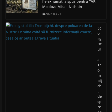
fie exhumat, a spus pentru TVR
Moldova Misail-Nichitin
2026-03-27
Ec
ol
og
ist
ul
Ili
a
Tr
o
m
biț
ch
i,
de
sp
re