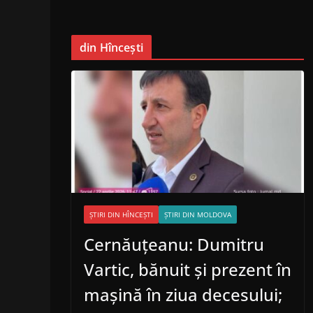
din Hîncești
ȘTIRI DIN HÎNCEȘTI
ȘTIRI DIN MOLDOVA
Cernăuțeanu: Dumitru
Vartic, bănuit și prezent în
mașină în ziua decesului;