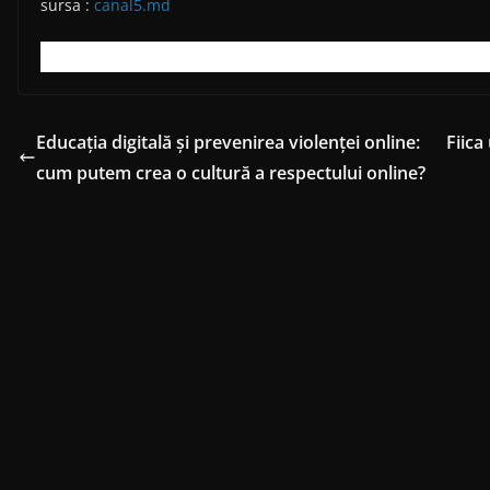
sursa :
canal5.md
Educația digitală și prevenirea violenței online:
Fiica
cum putem crea o cultură a respectului online?