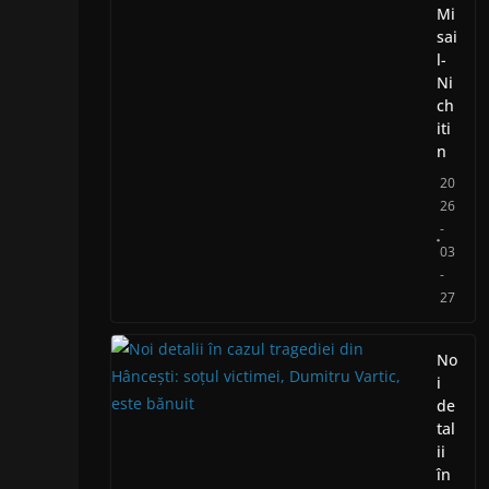
Mi
sai
l-
Ni
ch
iti
n
20
26
-
03
-
27
No
i
de
tal
ii
în