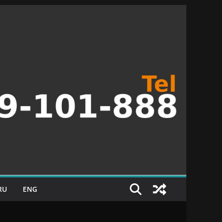
RU
ENG