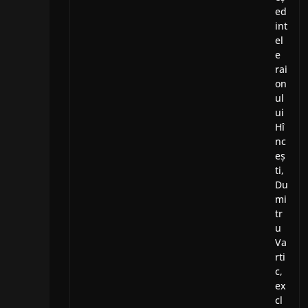
ed
int
el
e
rai
on
ul
ui
Hî
nc
eș
ti,
Du
mi
tr
u
Va
rti
c,
ex
cl