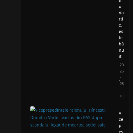
tr
u
Va
rti
c,
es
te
bă
nu
it
20
26
-
03
-
11
Vi
ce
pr
eș