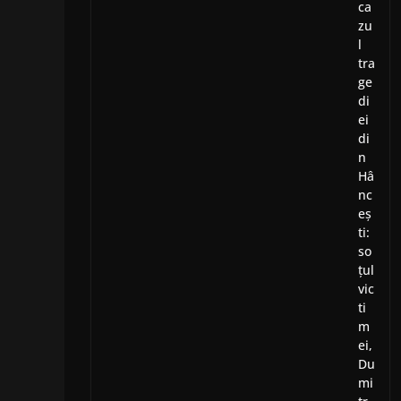
ca
zu
l
tra
ge
di
ei
di
n
Hâ
nc
eș
ti:
so
țul
vic
ti
m
ei,
Du
mi