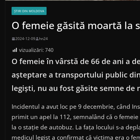
ȘTIRI DIN MOLDOVA
O femeie găsită moartă la 
2024-12-09
hn24
vizualizări:
740
O femeie în vârstă de 66 de ani a de
așteptare a transportului public din
legiști, nu au fost găsite semne de
Incidentul a avut loc pe 9 decembrie, când Ins
primit un apel la 112, semnalând că o femeie
la o stație de autobuz. La fața locului s-a depl
medicul legist a confirmat că victima era o fe