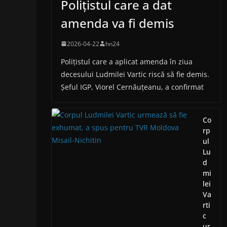
Polițistul care a dat
amenda va fi demis
2026-04-22
hn24
Polițistul care a aplicat amenda în ziua
decesului Ludmilei Vartic riscă să fie demis.
Șeful IGP, Viorel Cernăuțeanu, a confirmat
Co
rp
ul
Lu
d
mi
lei
Va
rti
c
ur