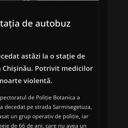
stația de autobuz
cedat astăzi la o stație de
 Chișinău. Potrivit medicilor
 moarte violentă.
pectoratul de Poliție Botanica a
 a decedat pe strada Sarmisegetuza,
asat un grup operativ de poliție, iar
meie de 66 de ani, care nu avea un