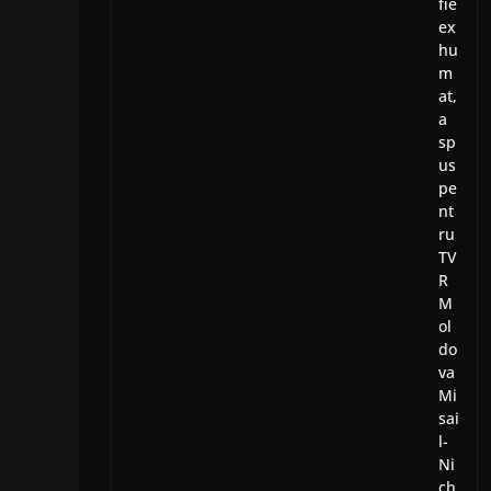
fie
ex
hu
m
at,
a
sp
us
pe
nt
ru
TV
R
M
ol
do
va
Mi
sai
l-
Ni
ch