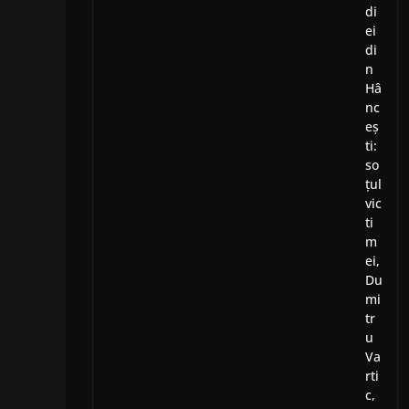
di
ei
di
n
Hâ
nc
eș
ti:
so
țul
vic
ti
m
ei,
Du
mi
tr
u
Va
rti
c,