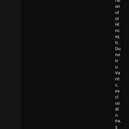
rai
on
ul
ui
Hî
nc
eș
ti,
Du
mi
tr
u
Va
rti
c,
ex
cl
us
di
n
PA
S