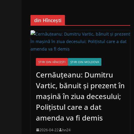
din Hîncești
ȘTIRI DIN HÎNCEȘTI
ȘTIRI DIN MOLDOVA
Cernăuțeanu: Dumitru
Vartic, bănuit și prezent în
mașină în ziua decesului;
Polițistul care a dat
amenda va fi demis
2026-04-22
hn24