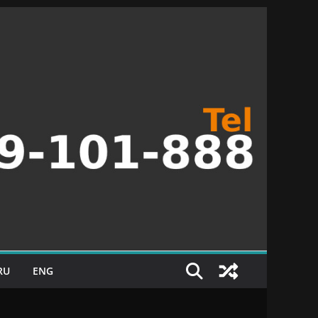
RU
ENG