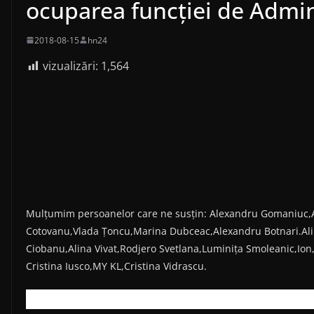
ocuparea funcției de Admin
2018-08-15
hn24
vizualizări:
1,564
Mulțumim persoanelor care ne susțin: Alexandru Gomaniuc,A
Cotovanu,Vlada Țoncu,Marina Dubceac,Alexandru Botnari.Alin
Ciobanu,Alina Vivat,Rodjero Svetlana,Luminița Smoleanic,Ion
Cristina Iusco,MY KL,Cristina Vidrascu.