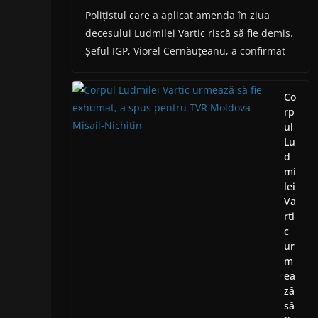
Polițistul care a aplicat amenda în ziua
decesului Ludmilei Vartic riscă să fie demis.
Șeful IGP, Viorel Cernăuțeanu, a confirmat
Co
rp
ul
Lu
d
mi
lei
Va
rti
c
ur
m
ea
ză
să