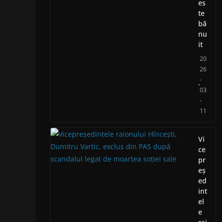
es
te
bă
nu
it
20
26
-
03
-
11
Vi
ce
pr
eș
ed
int
el
e