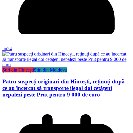
hn24
Știri din Hîncești
Știri din Moldova
Patru suspecți originari din Hîncești, reținuți după
ce au încercat să transporte ilegal doi cetățeni
nepalezi peste Prut pentru 9 000 de euro