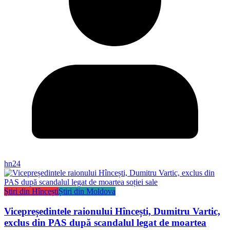
hn24
Știri din Hîncești
Știri din Moldova
Vicepreședintele raionului Hîncești, Dumitru Vartic,
exclus din PAS după scandalul legat de moartea