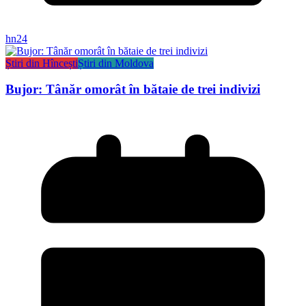
hn24
Știri din Hîncești
Știri din Moldova
Bujor: Tânăr omorât în bătaie de trei indivizi