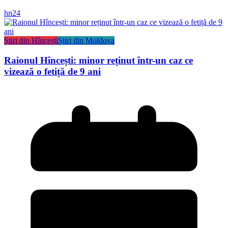
hn24
Știri din Hîncești
Știri din Moldova
Raionul Hîncești: minor reținut într-un caz ce
vizează o fetiță de 9 ani