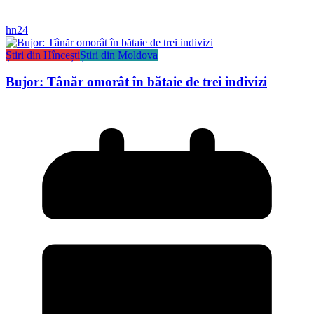
hn24
Știri din Hîncești
Știri din Moldova
Bujor: Tânăr omorât în bătaie de trei indivizi