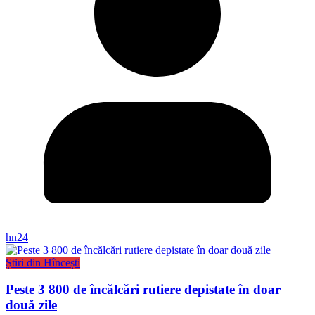
hn24
Știri din Hîncești
Peste 3 800 de încălcări rutiere depistate în doar
două zile