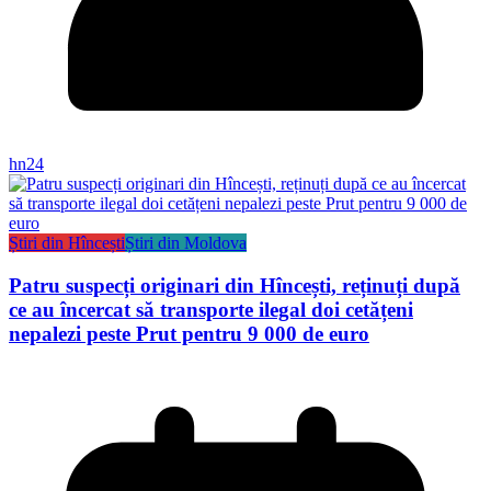
hn24
Știri din Hîncești
Știri din Moldova
Patru suspecți originari din Hîncești, reținuți după
ce au încercat să transporte ilegal doi cetățeni
nepalezi peste Prut pentru 9 000 de euro