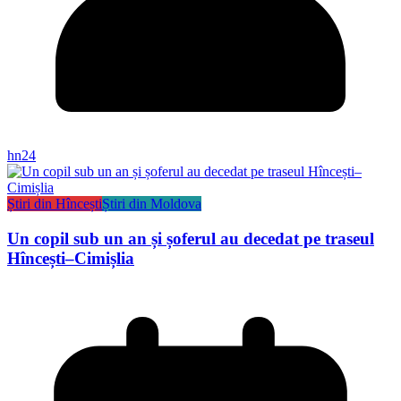
hn24
Știri din Hîncești
Știri din Moldova
Un copil sub un an și șoferul au decedat pe traseul
Hîncești–Cimișlia