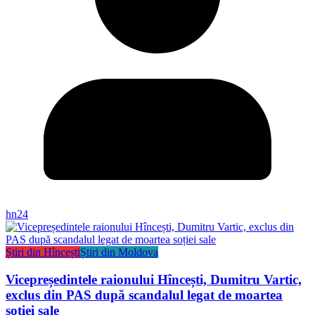
hn24
Știri din Hîncești
Știri din Moldova
Vicepreședintele raionului Hîncești, Dumitru Vartic,
exclus din PAS după scandalul legat de moartea
soției sale