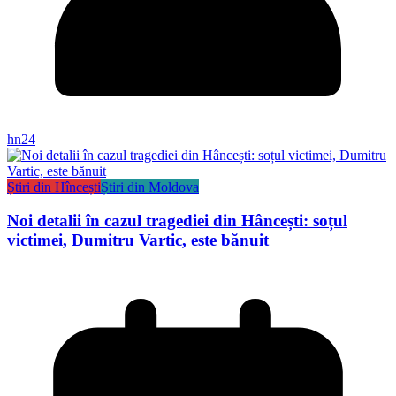
hn24
Știri din Hîncești
Știri din Moldova
Noi detalii în cazul tragediei din Hâncești: soțul
victimei, Dumitru Vartic, este bănuit