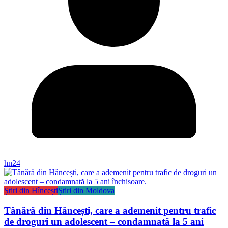
hn24
Știri din Hîncești
Știri din Moldova
Tânără din Hâncești, care a ademenit pentru trafic
de droguri un adolescent – condamnată la 5 ani