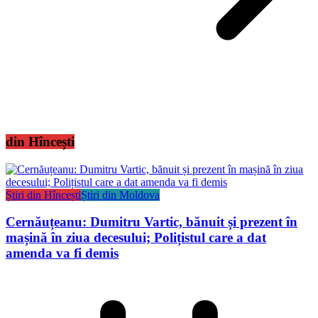
din Hîncești
Știri din Hîncești
Știri din Moldova
Cernăuțeanu: Dumitru Vartic, bănuit și prezent în
mașină în ziua decesului; Polițistul care a dat
amenda va fi demis