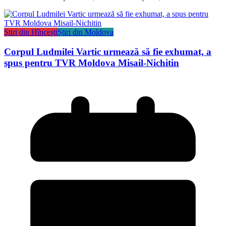
Știri din Hîncești
Știri din Moldova
Corpul Ludmilei Vartic urmează să fie exhumat, a
spus pentru TVR Moldova Misail-Nichitin