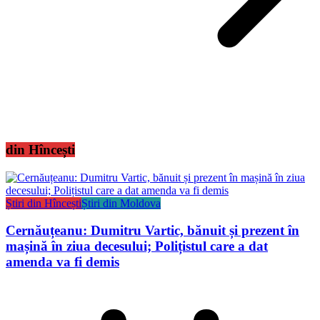
din Hîncești
Știri din Hîncești
Știri din Moldova
Cernăuțeanu: Dumitru Vartic, bănuit și prezent în
mașină în ziua decesului; Polițistul care a dat
amenda va fi demis