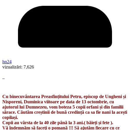
hn24
vizualizări:
7,626
Cu binecuvântarea Preasfințitului Petru, episcop de Ungheni și
Nisporeni, Duminica viitoare pe data de 13 octombrie, cu
ajutorul lui Dumnezeu, vom boteza 5 copii orfani și din familii
sărace. Căutăm creștinii de bună credință ca sa fie nani la acești
copilași.
Copii au vârsta de la 40 zile până la 3 ani.( băieți și fete ).
Vă îndemnăm să faceți o pomană !!! Să ajutăm fiecare cu ce