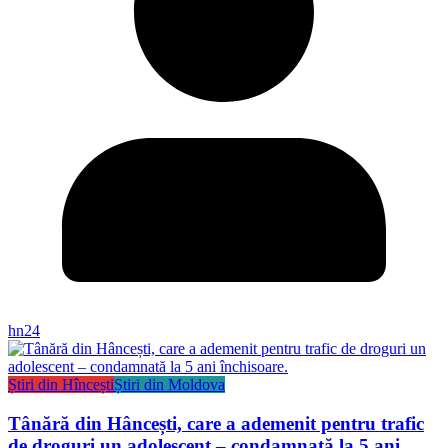
hn24
Știri din Hîncești
Știri din Moldova
Tânără din Hâncești, care a ademenit pentru trafic
de droguri un adolescent – condamnată la 5 ani