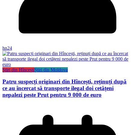
hn24
Știri din Hîncești
Știri din Moldova
Patru suspecți originari din Hîncești, reținuți după
ce au încercat să transporte ilegal doi cetățeni
nepalezi peste Prut pentru 9 000 de euro