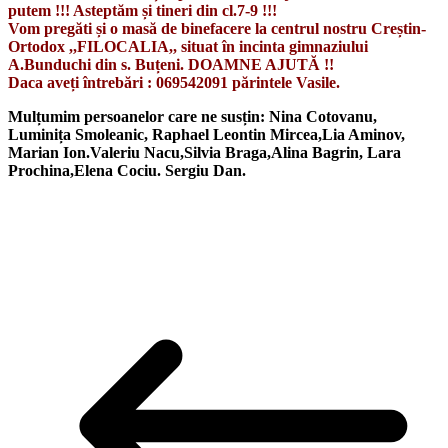
putem !!! Asteptăm și tineri din cl.7-9 !!!
Vom pregăti și o masă d
e binefacere la centrul nostru Creștin-
Ortodox ,,FILOCALIA,, situat în incinta gimnaziului
A.Bunduchi din s. Buțeni. DOAMNE AJUTĂ !!
Daca aveți întrebări : 069542091 părintele Vasile.
Mulțumim persoanelor care ne susțin: Nina Cotovanu,
Luminița Smoleanic, Raphael Leontin Mircea,Lia Aminov,
Marian Ion.Valeriu Nacu,Silvia Braga,Alina Bagrin, Lara
Prochina,Elena Cociu.
Sergiu Dan.