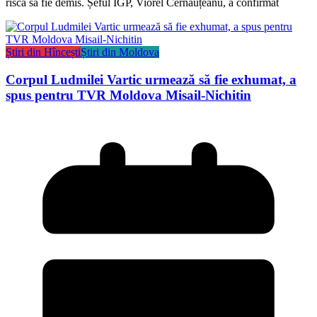
riscă să fie demis. Șeful IGP, Viorel Cernăuțeanu, a confirmat
Știri din Hîncești
Știri din Moldova
Corpul Ludmilei Vartic urmează să fie exhumat, a
spus pentru TVR Moldova Misail-Nichitin