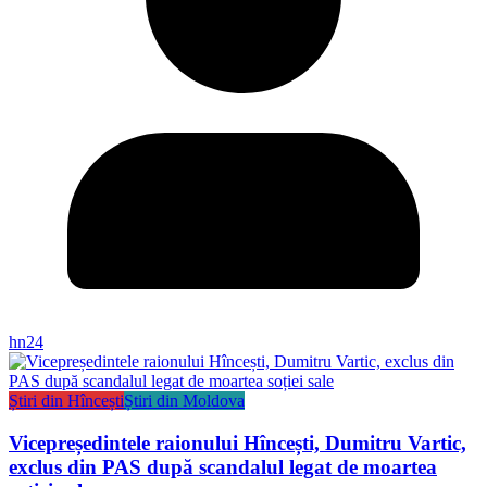
hn24
Știri din Hîncești
Știri din Moldova
Vicepreședintele raionului Hîncești, Dumitru Vartic,
exclus din PAS după scandalul legat de moartea