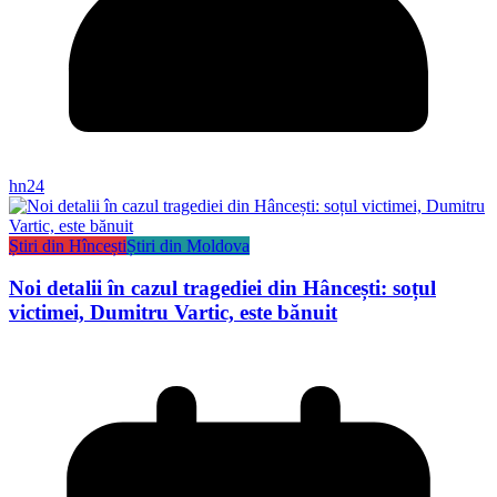
hn24
Știri din Hîncești
Știri din Moldova
Noi detalii în cazul tragediei din Hâncești: soțul
victimei, Dumitru Vartic, este bănuit