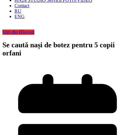
HN24 STUDIO Servicii FOTO/VIDEO
Contact
RU
ENG
Știri din Hîncești
Se caută nași de botez pentru 5 copii
orfani