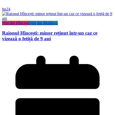
hn24
Știri din Hîncești
Știri din Moldova
Raionul Hîncești: minor reținut într-un caz ce
vizează o fetiță de 9 ani