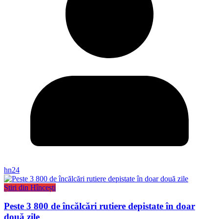
hn24
Știri din Hîncești
Peste 3 800 de încălcări rutiere depistate în doar
două zile