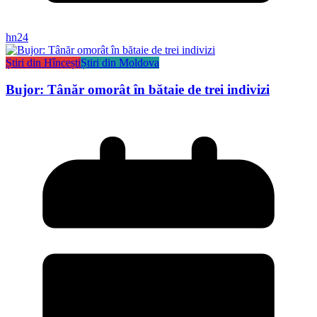
hn24
Știri din Hîncești
Știri din Moldova
Bujor: Tânăr omorât în bătaie de trei indivizi