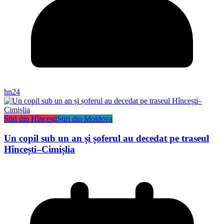
hn24
Știri din Hîncești
Știri din Moldova
Un copil sub un an și șoferul au decedat pe traseul
Hîncești–Cimișlia