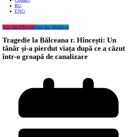
Contact
RU
ENG
Știri din Hîncești
Știri din Moldova
Tragedie la Bălceana r. Hîncești: Un
tânăr și-a pierdut viața după ce a căzut
într-o groapă de canalizare