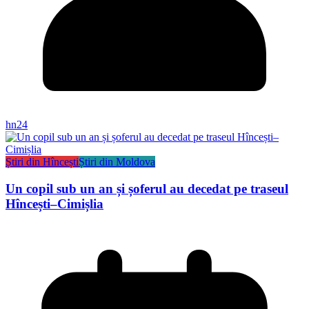
hn24
Știri din Hîncești
Știri din Moldova
Un copil sub un an și șoferul au decedat pe traseul
Hîncești–Cimișlia