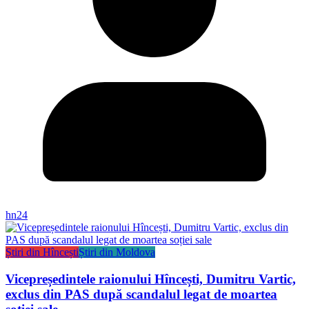
hn24
Știri din Hîncești
Știri din Moldova
Vicepreședintele raionului Hîncești, Dumitru Vartic,
exclus din PAS după scandalul legat de moartea