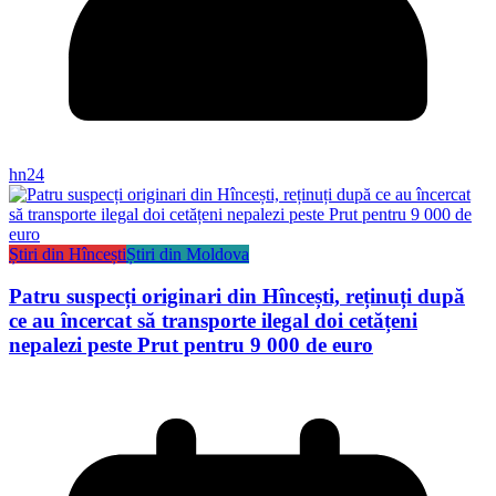
hn24
Știri din Hîncești
Știri din Moldova
Patru suspecți originari din Hîncești, reținuți după
ce au încercat să transporte ilegal doi cetățeni
nepalezi peste Prut pentru 9 000 de euro