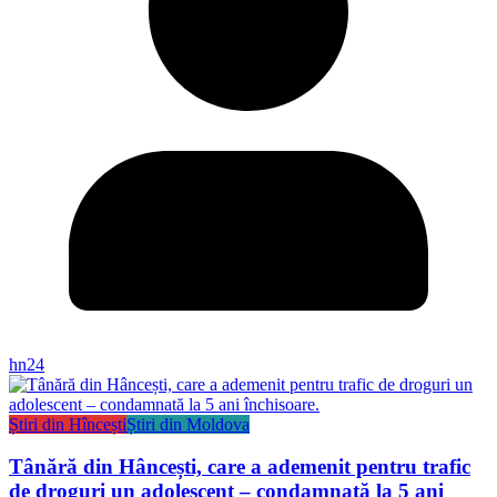
hn24
Știri din Hîncești
Știri din Moldova
Tânără din Hâncești, care a ademenit pentru trafic
de droguri un adolescent – condamnată la 5 ani