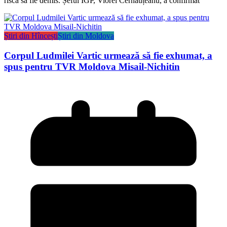
riscă să fie demis. Șeful IGP, Viorel Cernăuțeanu, a confirmat
Știri din Hîncești
Știri din Moldova
Corpul Ludmilei Vartic urmează să fie exhumat, a
spus pentru TVR Moldova Misail-Nichitin