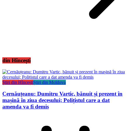
din Hîncești
Știri din Hîncești
Știri din Moldova
Cernăuțeanu: Dumitru Vartic, bănuit și prezent în
mașină în ziua decesului; Polițistul care a dat
amenda va fi demis