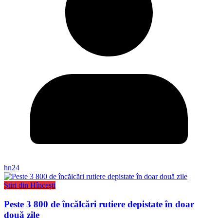
hn24
Știri din Hîncești
Peste 3 800 de încălcări rutiere depistate în doar
două zile