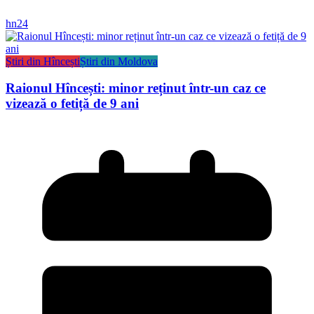
hn24
Știri din Hîncești
Știri din Moldova
Raionul Hîncești: minor reținut într-un caz ce
vizează o fetiță de 9 ani