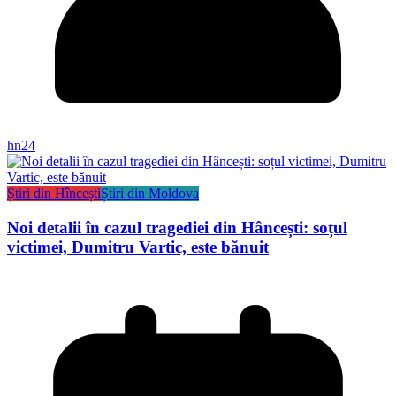
hn24
Știri din Hîncești
Știri din Moldova
Noi detalii în cazul tragediei din Hâncești: soțul
victimei, Dumitru Vartic, este bănuit