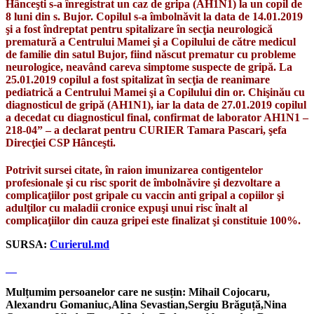
Hânceşti s-a înregistrat un caz de gripa (AH1N1) la un copil de
8 luni din s. Bujor. Copilul s-a îmbolnăvit la data de 14.01.2019
şi a fost îndreptat pentru spitalizare în secţia neurologică
prematură a Centrului Mamei şi a Copilului de către medicul
de familie din satul Bujor, fiind născut prematur cu probleme
neurologice, neavând careva simptome suspecte de gripă. La
25.01.2019 copilul a fost spitalizat în secţia de reanimare
pediatrică a Centrului Mamei şi a Copilului din or. Chişinău cu
diagnosticul de gripă (AH1N1), iar la data de 27.01.2019 copilul
a decedat cu diagnosticul final, confirmat de laborator AH1N1 –
218-04” – a declarat pentru CURIER Tamara Pascari, şefa
Direcţiei CSP Hânceşti.
Potrivit sursei citate, în raion imunizarea contigentelor
profesionale şi cu risc sporit de îmbolnăvire şi dezvoltare a
complicaţiilor post gripale cu vaccin anti gripal a copiilor şi
adulţilor cu maladii cronice expuşi unui risc înalt al
complicaţiilor din cauza gripei este finalizat şi constituie 100%.
SURSA:
Curierul.md
Mulțumim persoanelor care ne susțin: Mihail Cojocaru,
Alexandru Gomaniuc,Alina Sevastian,Sergiu Brăguță,Nina