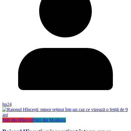
hn24
Știri din Hîncești
Știri din Moldova