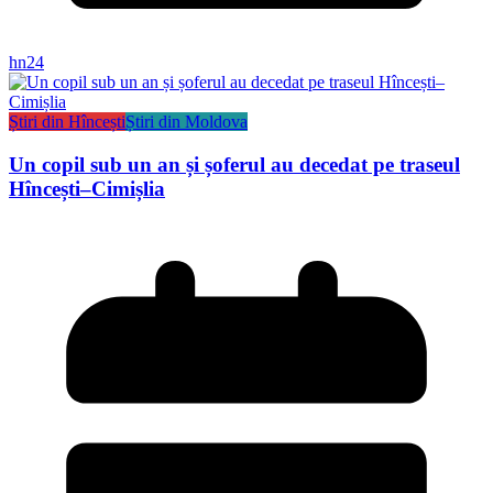
hn24
Știri din Hîncești
Știri din Moldova
Un copil sub un an și șoferul au decedat pe traseul
Hîncești–Cimișlia