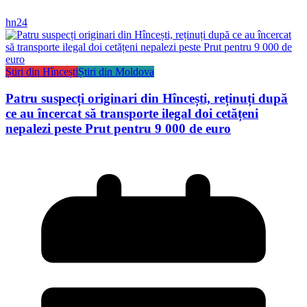
hn24
Știri din Hîncești
Știri din Moldova
Patru suspecți originari din Hîncești, reținuți după
ce au încercat să transporte ilegal doi cetățeni
nepalezi peste Prut pentru 9 000 de euro