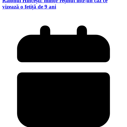
Raionul Hîncești: minor reținut într-un caz ce
vizează o fetiță de 9 ani