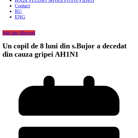
HN24 STUDIO Servicii FOTO/VIDEO
Contact
RU
ENG
Știri din Hîncești
Un copil de 8 luni din s.Bujor a decedat
din cauza gripei AH1N1