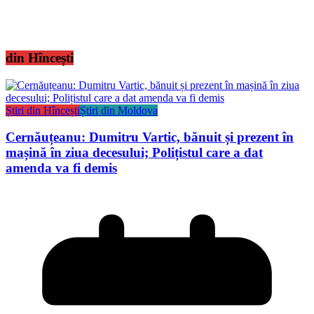
din Hîncești
Știri din Hîncești
Știri din Moldova
Cernăuțeanu: Dumitru Vartic, bănuit și prezent în
mașină în ziua decesului; Polițistul care a dat
amenda va fi demis