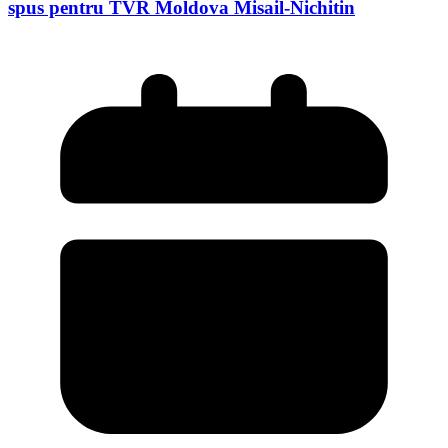
spus pentru TVR Moldova Misail-Nichitin