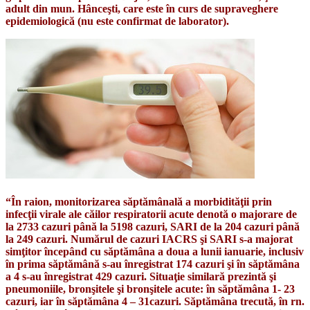
adult din mun. Hânceşti, care este în curs de supraveghere
epidemiologică (nu este confirmat de laborator).
“În raion, monitorizarea săptămânală a morbidităţii prin
infecţii virale ale căilor respiratorii acute denotă o majorare de
la 2733 cazuri până la 5198 cazuri, SARI de la 204 cazuri până
la 249 cazuri. Numărul de cazuri IACRS şi SARI s-a majorat
simţitor începând cu săptămâna a doua a lunii ianuarie, inclusiv
în prima săptămână s-au înregistrat 174 cazuri şi în săptămâna
a 4 s-au înregistrat 429 cazuri. Situaţie similară prezintă şi
pneumoniile, bronşitele şi bronşitele acute: în săptămâna 1- 23
cazuri, iar în săptămâna 4 – 31cazuri. Săptămâna trecută, în rn.