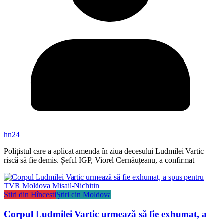
hn24
Polițistul care a aplicat amenda în ziua decesului Ludmilei Vartic
riscă să fie demis. Șeful IGP, Viorel Cernăuțeanu, a confirmat
Știri din Hîncești
Știri din Moldova
Corpul Ludmilei Vartic urmează să fie exhumat, a