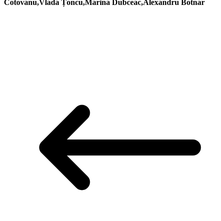
Cotovanu,Vlada Țoncu,Marina Dubceac,Alexandru Botnar