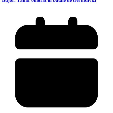
Bujor: Tânăr omorât în bătaie de trei indivizi