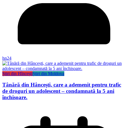
hn24
Știri din Hîncești
Știri din Moldova
Tânără din Hâncești, care a ademenit pentru trafic
de droguri un adolescent – condamnată la 5 ani
închisoare.