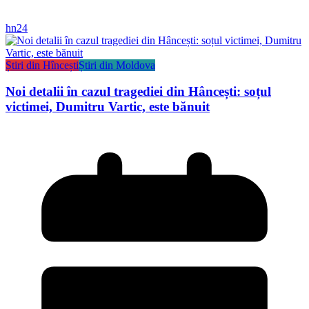
hn24
Știri din Hîncești
Știri din Moldova
Noi detalii în cazul tragediei din Hâncești: soțul
victimei, Dumitru Vartic, este bănuit