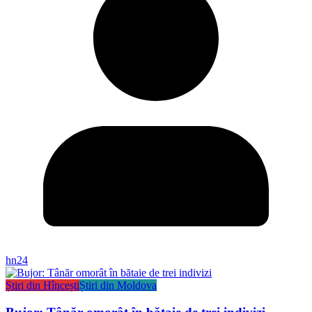
hn24
Știri din Hîncești
Știri din Moldova