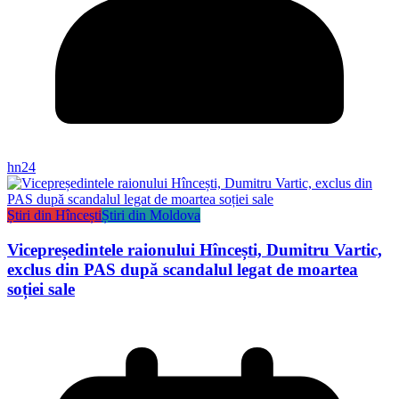
hn24
Știri din Hîncești
Știri din Moldova
Vicepreședintele raionului Hîncești, Dumitru Vartic,
exclus din PAS după scandalul legat de moartea
soției sale