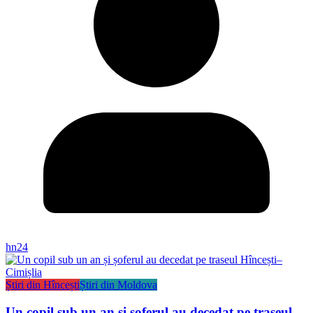
hn24
Știri din Hîncești
Știri din Moldova
Un copil sub un an și șoferul au decedat pe traseul