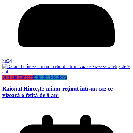
hn24
Știri din Hîncești
Știri din Moldova
Raionul Hîncești: minor reținut într-un caz ce
vizează o fetiță de 9 ani