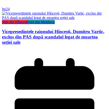
hn24
Știri din Hîncești
Știri din Moldova
Vicepreședintele raionului Hîncești, Dumitru Vartic,
exclus din PAS după scandalul legat de moartea
soției sale