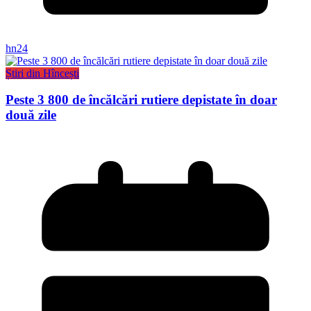
hn24
Știri din Hîncești
Peste 3 800 de încălcări rutiere depistate în doar
două zile