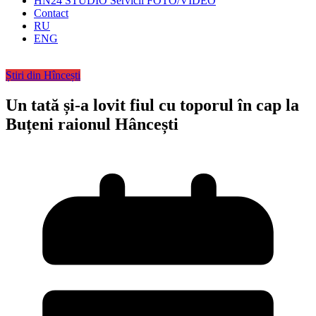
HN24 STUDIO Servicii FOTO/VIDEO
Contact
RU
ENG
Știri din Hîncești
Un tată și-a lovit fiul cu toporul în cap la
Buțeni raionul Hâncești