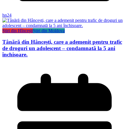
hn24
Știri din Hîncești
Știri din Moldova
Tânără din Hâncești, care a ademenit pentru trafic
de droguri un adolescent – condamnată la 5 ani
închisoare.