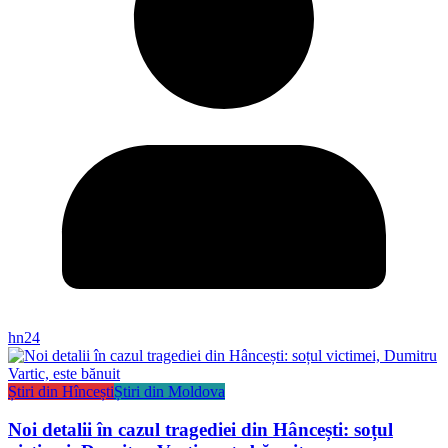
hn24
Știri din Hîncești
Știri din Moldova
Noi detalii în cazul tragediei din Hâncești: soțul