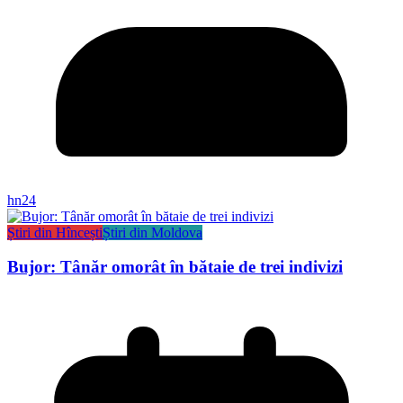
hn24
Știri din Hîncești
Știri din Moldova
Bujor: Tânăr omorât în bătaie de trei indivizi