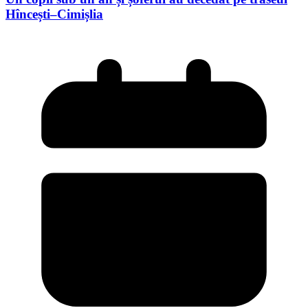
Hîncești–Cimișlia