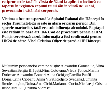
reciproc ostile tatăl în vîrsta de 52ani ia aplicat o lovitură cu
toporul în regiunea capului fiului său în vîrstă de 30 ani,
provocându-i vătămări corporale.
Victima a fost transportată la Spitalul Raional din Hâncești în
secția Traumatologie și este în afara oricărui pericol. Din
spusele martorilor, tatăl era sub influența alcoolului. Faptașul
este reținut în baza art. 166 Cod de procedură penală al RM.
Poliția cercetează cazul. Informația a fost confirmată pentru
HN24 de către Vicol Cristina
Ofițer de presă al IP Hâncești.
Mulțumim persoanelor care ne susțin: Alexandru Gomaniuc,Alina
Sevastian,Sergiu Brăguță,Nina Cotovanu,Vlada Țoncu,Marina
Dubceac,Alexandru Botnari.Alina Ochișor,Familia Panfil.
Doina,Crina Ciobanu,Alina Vivat,Rodjero Svetlana,Luminița
Smoleanic,Ion,Doina,Ana Cichi,Marianna Cociu,Nicolae și Cristina
Iusco,MY KL,Cristina Vidrascu.