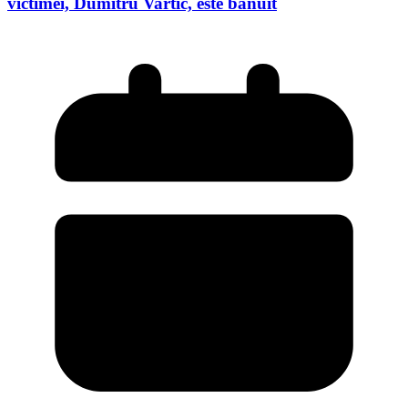
victimei, Dumitru Vartic, este bănuit