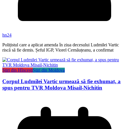
hn24
Polițistul care a aplicat amenda în ziua decesului Ludmilei Vartic
riscă să fie demis. Șeful IGP, Viorel Cernăuțeanu, a confirmat
Știri din Hîncești
Știri din Moldova
Corpul Ludmilei Vartic urmează să fie exhumat, a
spus pentru TVR Moldova Misail-Nichitin