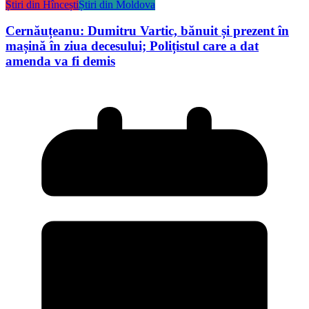
Știri din Hîncești
Știri din Moldova
Cernăuțeanu: Dumitru Vartic, bănuit și prezent în
mașină în ziua decesului; Polițistul care a dat
amenda va fi demis