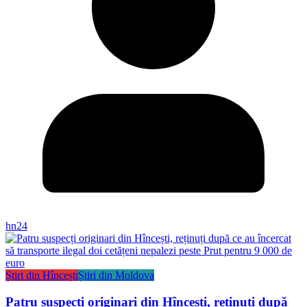
hn24
Știri din Hîncești
Știri din Moldova
Patru suspecți originari din Hîncești, reținuți după