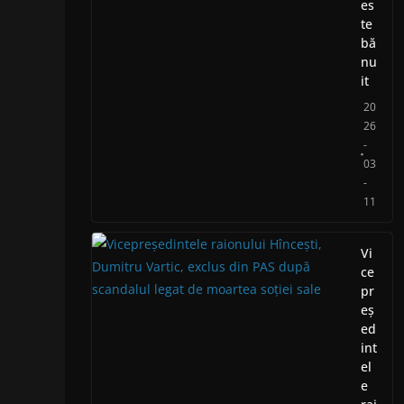
es
te
bă
nu
it
20
26
-
03
-
11
Vi
ce
pr
eș
ed
int
el
e