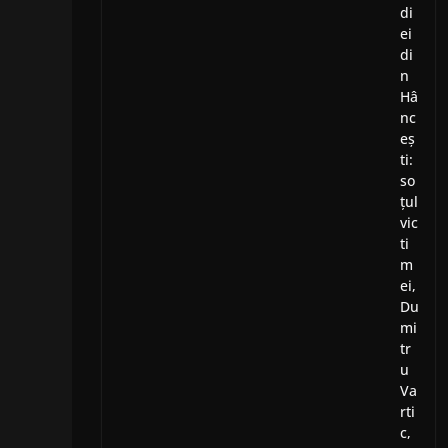
di
ei
di
n
Hâ
nc
eș
ti:
so
țul
vic
ti
m
ei,
Du
mi
tr
u
Va
rti
c,