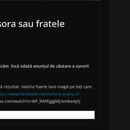
sora sau fratele
licăm încă odată anunțul de căutare a surorii
 rezultat. Valeria foarte tare roagă pe toți care
tps://www.facebook.com/valeria.esanu.3/
utube.com/watch?v=WF_RAPEgJgM[/embedyt]