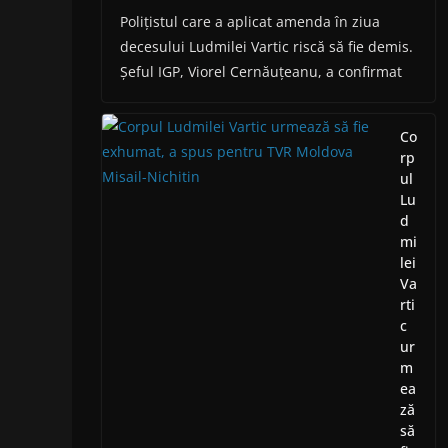
Polițistul care a aplicat amenda în ziua
decesului Ludmilei Vartic riscă să fie demis.
Șeful IGP, Viorel Cernăuțeanu, a confirmat
Co
rp
ul
Lu
d
mi
lei
Va
rti
c
ur
m
ea
ză
să