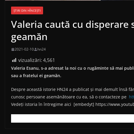
ȘTIRI DIN HÎNCEȘTI
Valeria caută cu disperare 
geamăn
2021-02-10
hn24
vizualizări:
4,561
Valeria Esanu, s-a adresat la noi cu o rugăminte să mai pub
sau a fratelui ei geamăn.
Despre această istorie HN24 a publicat și mai demult însă fără
cunosc persoane asemănătoare cu ea, să o contacteze pe
ht
Vedeți istoria în întregime aici [embedyt] https://www.yo