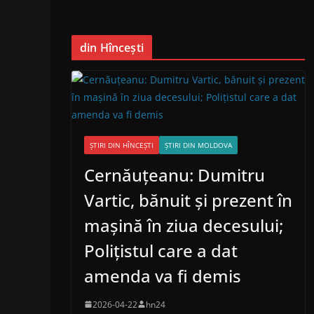
din Hîncești
ȘTIRI DIN HÎNCEȘTI
ȘTIRI DIN MOLDOVA
Cernăuțeanu: Dumitru
Vartic, bănuit și prezent în
mașină în ziua decesului;
Polițistul care a dat
amenda va fi demis
2026-04-22
hn24