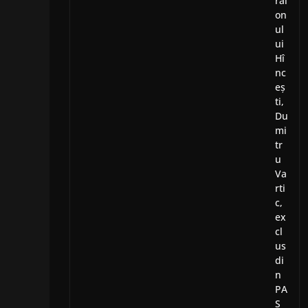
rai
on
ul
ui
Hî
nc
eș
ti,
Du
mi
tr
u
Va
rti
c,
ex
cl
us
di
n
PA
S