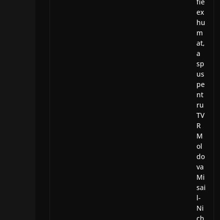
fie
ex
hu
m
at,
a
sp
us
pe
nt
ru
TV
R
M
ol
do
va
Mi
sai
l-
Ni
ch