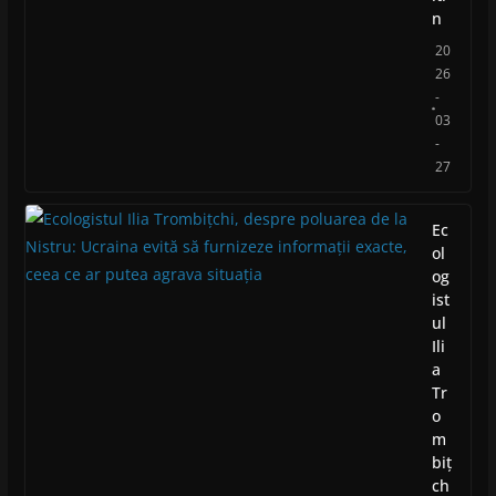
n
20
26
-
03
-
27
Ec
ol
og
ist
ul
Ili
a
Tr
o
m
biț
ch