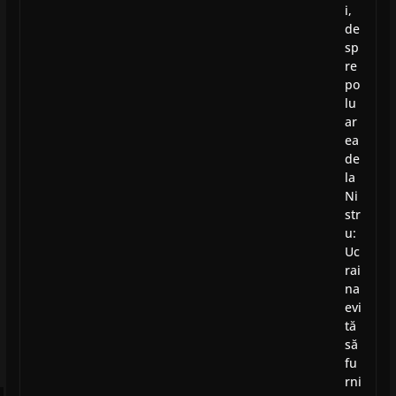
i,
de
sp
re
po
lu
ar
ea
de
la
Ni
str
u:
Uc
rai
na
evi
tă
să
fu
rni