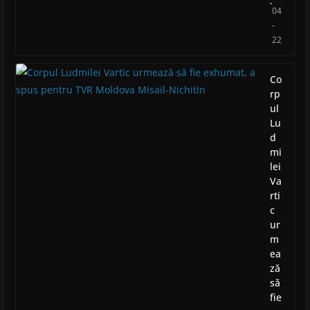
04
-
22
Co
rp
ul
Lu
d
mi
lei
Va
rti
c
ur
m
ea
ză
să
fie