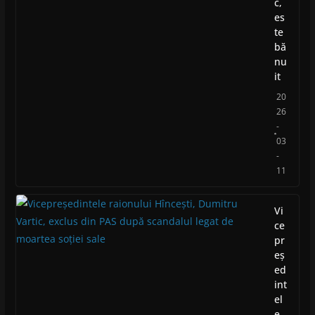
c,
es
te
bă
nu
it
20
26
-
03
-
11
Vi
ce
pr
eș
ed
int
el
e