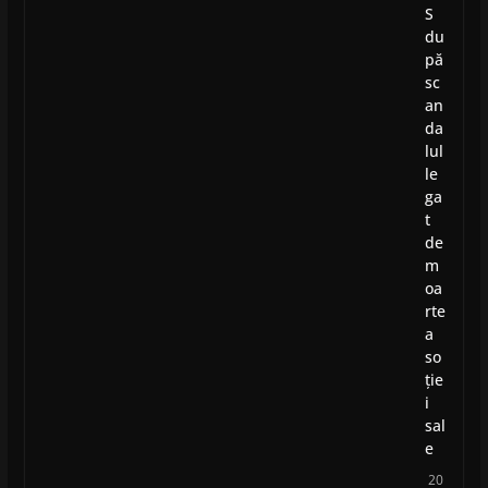
S
du
pă
sc
an
da
lul
le
ga
t
de
m
oa
rte
a
so
ție
i
sal
e
20