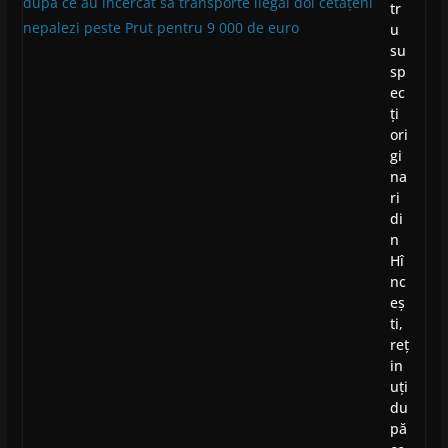
tr
u
su
sp
ec
ți
ori
gi
na
ri
di
n
Hî
nc
eș
ti,
reț
in
uți
du
pă