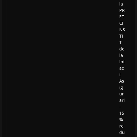
la
PR
EȚ
CI
NS
TI
T
de
la
Int
ac
t
As
ig
ur
ări
–
15
%
re
du