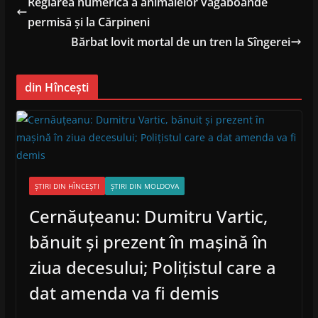
Reglarea numerică a animalelor vagaboande
permisă și la Cărpineni
Bărbat lovit mortal de un tren la Sîngerei
din Hîncești
ȘTIRI DIN HÎNCEȘTI
ȘTIRI DIN MOLDOVA
Cernăuțeanu: Dumitru Vartic,
bănuit și prezent în mașină în
ziua decesului; Polițistul care a
dat amenda va fi demis