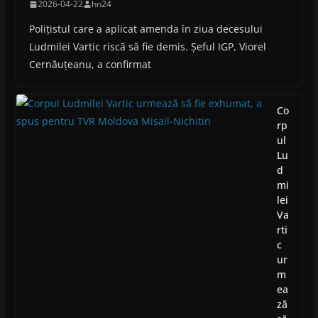
2026-04-22
hn24
Polițistul care a aplicat amenda în ziua decesului
Ludmilei Vartic riscă să fie demis. Șeful IGP, Viorel
Cernăuțeanu, a confirmat
Co
rp
ul
Lu
d
mi
lei
Va
rti
c
ur
m
ea
ză