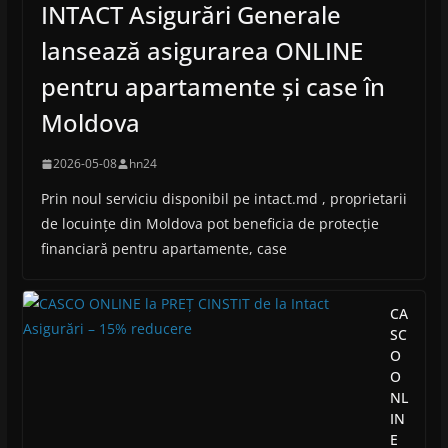
INTACT Asigurări Generale
lansează asigurarea ONLINE
pentru apartamente și case în
Moldova
2026-05-08
hn24
Prin noul serviciu disponibil pe intact.md , proprietarii
de locuințe din Moldova pot beneficia de protecție
financiară pentru apartamente, case
CA
SC
O
O
NL
IN
E