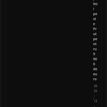
lez
i
pe
st
e
Pr
ut
pe
nt
ru
9
00
0
de
eu
ro
20
25
-
12
-