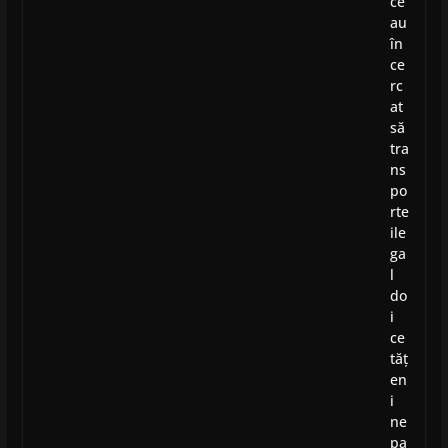
ce
au
în
ce
rc
at
să
tra
ns
po
rte
ile
ga
l
do
i
ce
tăț
en
i
ne
pa