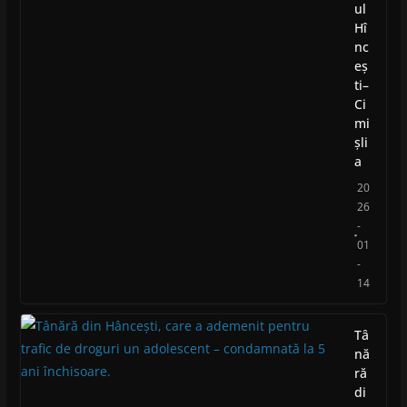
ul
Hî
nc
eș
ti–
Ci
mi
șli
a
20
26
-
01
-
14
Tâ
nă
ră
di