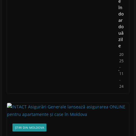
e
în
do
ar
do
uă
zil
e
20
25
-
11
-
24
ȘTIRI DIN MOLDOVA