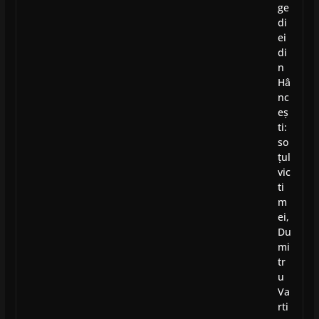
ge
di
ei
di
n
Hâ
nc
eș
ti:
so
țul
vic
ti
m
ei,
Du
mi
tr
u
Va
rti