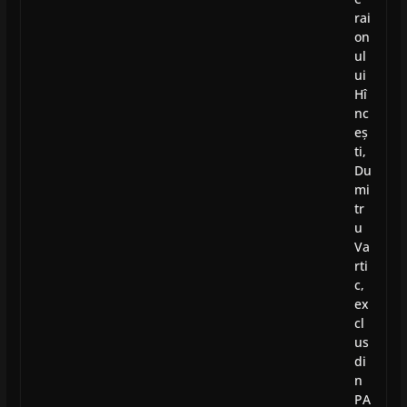
rai
on
ul
ui
Hî
nc
eș
ti,
Du
mi
tr
u
Va
rti
c,
ex
cl
us
di
n
PA