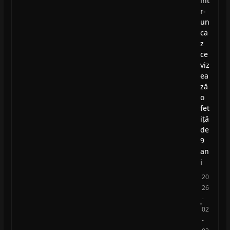
înt
r-
un
ca
z
ce
viz
ea
ză
o
fet
iță
de
9
an
i
20
26
-
02
-