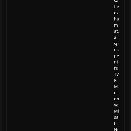
să
fie
ex
hu
m
at,
a
sp
us
pe
nt
ru
TV
R
M
ol
do
va
Mi
sai
l-
Ni