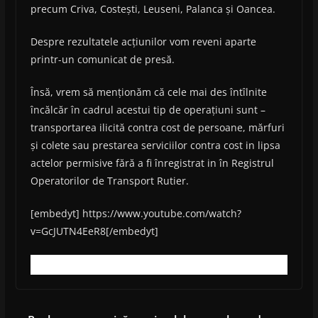
precum Criva, Costești, Leuseni, Palanca și Oancea.
Despre rezultatele acțiunilor vom reveni aparte
printr-un comunicat de presă.
Însă, vrem să menționăm că cele mai des întîlnite
încălcăr în cadrul acestui tip de operațiuni sunt –
transportarea ilicită contra cost de persoane, mărfuri
și colete sau prestarea serviciilor contra cost in lipsa
actelor permisive fără a fi înregistrat in în Registrul
Operatorilor de Transport Rutier.
[embedyt] https://www.youtube.com/watch?
v=GcJUTN4EeR8[/embedyt]