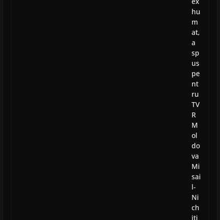
ex
hu
m
at,
a
sp
us
pe
nt
ru
TV
R
M
ol
do
va
Mi
sai
l-
Ni
ch
iti