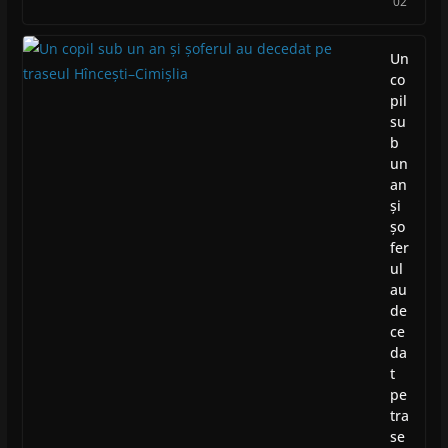
02
Un
co
pil
su
b
un
an
și
șo
fer
ul
au
de
ce
da
t
pe
tra
se