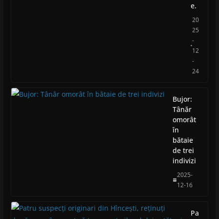
e.
20
25
-
12
-
24
Bujor:
Tânăr
omorât
în
bătaie
de trei
indivizi
2025-
12-16
Pa