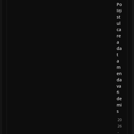
Po
liți
st
ul
ca
re
a
da
t
a
m
en
da
va
fi
de
mi
s
20
26
-