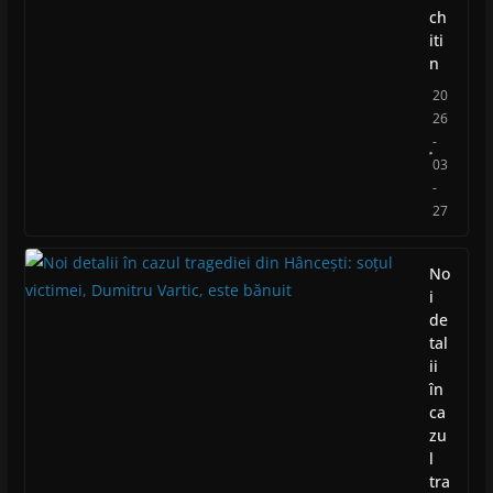
ch
iti
n
20
26
-
03
-
27
No
i
de
tal
ii
în
ca
zu
l
tra