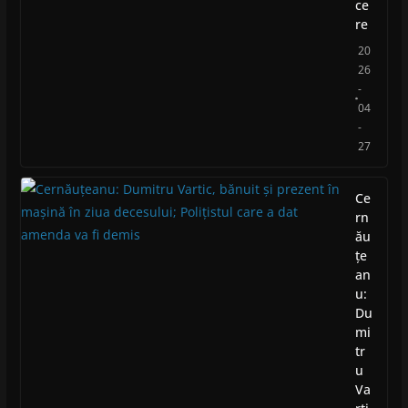
ce
re
20
26
-
04
-
27
Ce
rn
ău
țe
an
u:
Du
mi
tr
u
Va