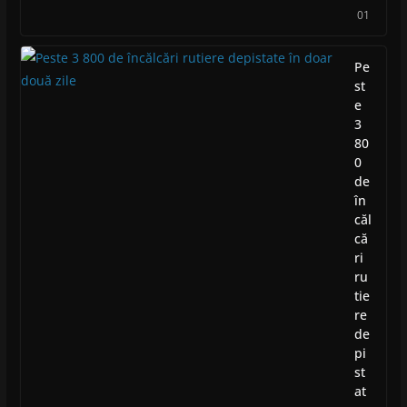
01
Pe
st
e
3
80
0
de
în
căl
că
ri
ru
tie
re
de
pi
st
at