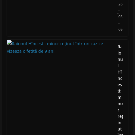
26
-
03
-
09
Ra
io
nu
l
Hî
nc
eș
ti:
mi
no
r
reț
in
ut