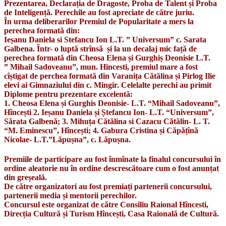
Prezentarea, Declarația de Dragoste, Proba de Talent și Proba
de Inteligență. Perechile au fost apreciate de către juriu.
În urma deliberarilor Premiul de Popularitate a mers la
perechea formată din:
Ieșanu Daniela si Stefancu Ion L.T. ” Universum” c. Sarata
Galbena. Într- o luptă strînsă și la un decalaj mic față de
perechea formată din Cheosa Elena și Gurghiș Deonisie L.T.
” Mihail Sadoveanu”, mun. Hincesti, premiul mare a fost
cîștigat de perchea formată din Varanița Cătălina și Pirlog Ilie
elevi ai Gimnaziului din c. Mingir. Celelalte perechi au primit
Diplome pentru prezentare excelentă:
1. Cheosa Elena și Gurghis Deonisie- L.T. “Mihail Sadoveanu”,
Hîncești 2. Ieșanu Daniela și Ștefancu Ion- L.T. “Universum”,
Sărata Galbenă; 3. Mihuța Cătălina si Cazacu Cătălin- L. T.
“M. Eminescu”, Hîncești; 4. Gabura Cristina și Căpățînă
Nicolae- L.T.”Lăpușna”, c. Lăpușna.
Premiile de participare au fost înmînate la finalul concursului în
ordine aleatorie nu în ordine descrescătoare cum o fost anunțat
din greșeală.
De către organizatori au fost premiați partenerii concursului,
partenerii media și mentorii perechilor.
Concursul este organizat de către Consiliu Raional Hîncesti,
Direcția Cultură și Turism Hîncești, Casa Raională de Cultură.