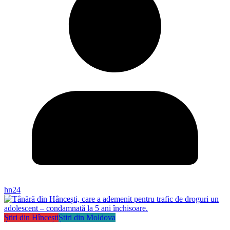
hn24
Știri din Hîncești
Știri din Moldova