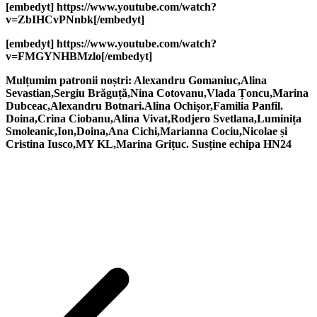
[embedyt] https://www.youtube.com/watch?
v=ZbIHCvPNnbk[/embedyt]
[embedyt] https://www.youtube.com/watch?
v=FMGYNHBMzlo[/embedyt]
Mulțumim patronii noștri: Alexandru Gomaniuc,Alina
Sevastian,Sergiu Brăguță,Nina Cotovanu,Vlada Țoncu,Marina
Dubceac,Alexandru Botnari.Alina Ochișor,Familia Panfil.
Doina,Crina Ciobanu,Alina Vivat,Rodjero Svetlana,Luminița
Smoleanic,Ion,Doina,Ana Cichi,Marianna Cociu,Nicolae și
Cristina Iusco,MY KL,Marina Grițuc. Susține echipa HN24