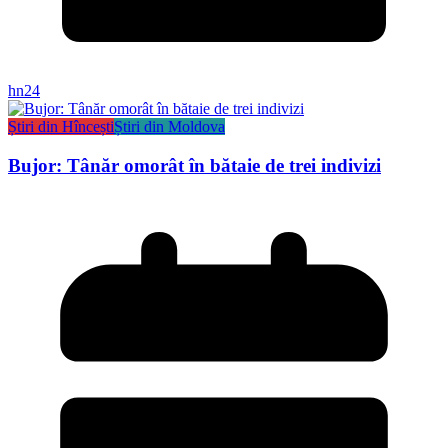
hn24
Știri din Hîncești
Știri din Moldova
Bujor: Tânăr omorât în bătaie de trei indivizi