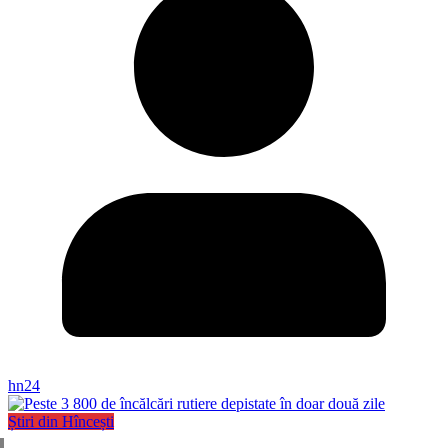
hn24
Știri din Hîncești