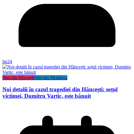
hn24
Știri din Hîncești
Știri din Moldova
Noi detalii în cazul tragediei din Hâncești: soțul
victimei, Dumitru Vartic, este bănuit