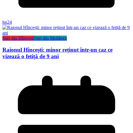
hn24
Știri din Hîncești
Știri din Moldova
Raionul Hîncești: minor reținut într-un caz ce
vizează o fetiță de 9 ani