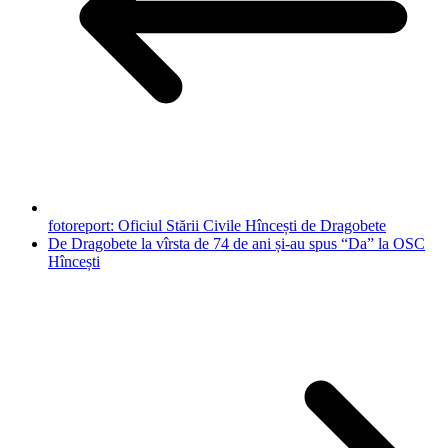
fotoreport: Oficiul Stării Civile Hîncești de Dragobete
De Dragobete la vîrsta de 74 de ani și-au spus “Da” la OSC
Hîncești