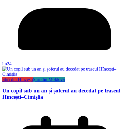
hn24
Știri din Hîncești
Știri din Moldova
Un copil sub un an și șoferul au decedat pe traseul
Hîncești–Cimișlia