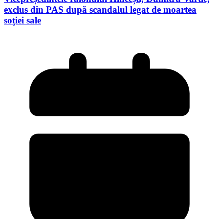
exclus din PAS după scandalul legat de moartea
soției sale