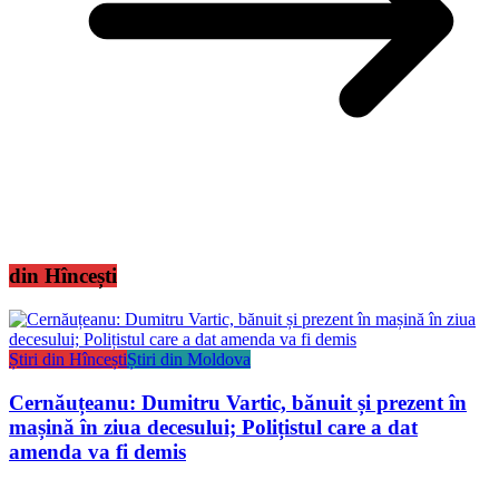
din Hîncești
Știri din Hîncești
Știri din Moldova
Cernăuțeanu: Dumitru Vartic, bănuit și prezent în
mașină în ziua decesului; Polițistul care a dat
amenda va fi demis