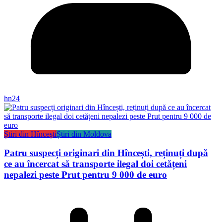
hn24
Știri din Hîncești
Știri din Moldova
Patru suspecți originari din Hîncești, reținuți după
ce au încercat să transporte ilegal doi cetățeni
nepalezi peste Prut pentru 9 000 de euro