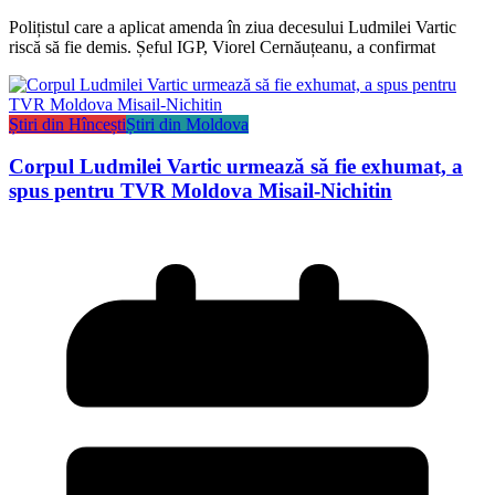
Polițistul care a aplicat amenda în ziua decesului Ludmilei Vartic
riscă să fie demis. Șeful IGP, Viorel Cernăuțeanu, a confirmat
Știri din Hîncești
Știri din Moldova
Corpul Ludmilei Vartic urmează să fie exhumat, a
spus pentru TVR Moldova Misail-Nichitin