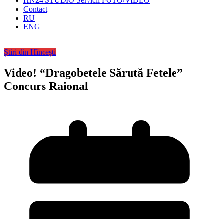
HN24 STUDIO Servicii FOTO/VIDEO
Contact
RU
ENG
Știri din Hîncești
Video! “Dragobetele Sărută Fetele”
Concurs Raional