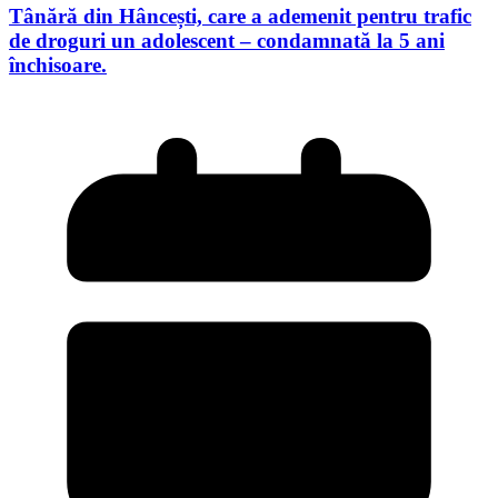
Tânără din Hâncești, care a ademenit pentru trafic
de droguri un adolescent – condamnată la 5 ani
închisoare.