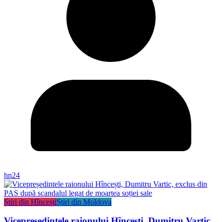
hn24
Știri din Hîncești
Știri din Moldova
Vicepreședintele raionului Hîncești, Dumitru Vartic,