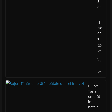
5
an
i
în
ch
iso
ar
e.
20
25
-
12
-
24
Bujor:
Tânăr
omorât
în
bătaie