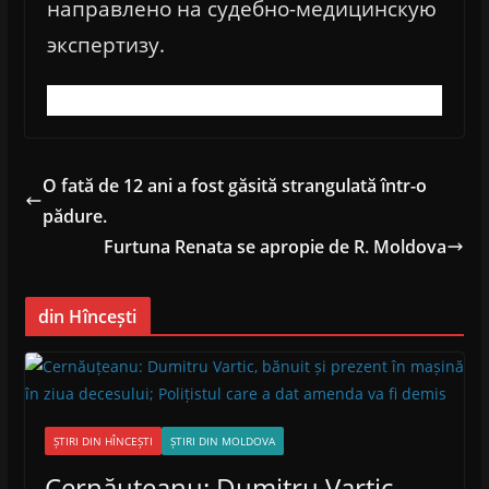
направлено на судебно-медицинскую
экспертизу.
O fată de 12 ani a fost găsită strangulată într-o
pădure.
Furtuna Renata se apropie de R. Moldova
din Hîncești
ȘTIRI DIN HÎNCEȘTI
ȘTIRI DIN MOLDOVA
Cernăuțeanu: Dumitru Vartic,