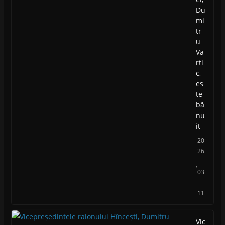
Du
mi
tr
u
Va
rti
c,
es
te
bă
nu
it
20
26
-
03
-
11
Vic