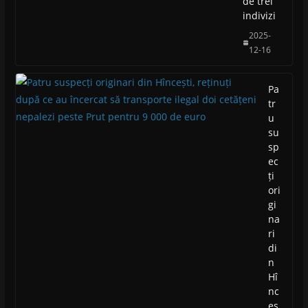
de trei
indivizi
2025-
12-16
Pa
tr
u
su
sp
ec
ți
ori
gi
na
ri
di
n
Hî
nc
eș