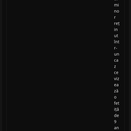
mi
no
r
reț
in
ut
înt
r-
un
ca
z
ce
viz
ea
ză
o
fet
iță
de
9
an