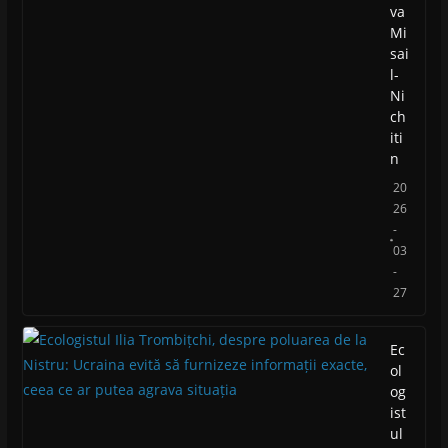
va
Mi
sai
l-
Ni
ch
iti
n
20
26
-
03
-
27
Ec
ol
og
ist
ul