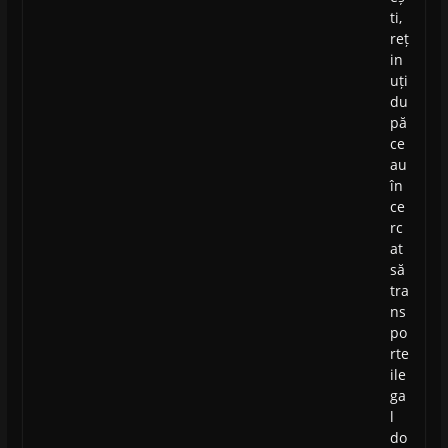
ti,
reț
in
uți
du
pă
ce
au
în
ce
rc
at
să
tra
ns
po
rte
ile
ga
l
do