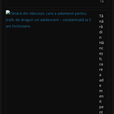
14
Tâ
nă
ră
di
n
Hâ
nc
eș
ti,
ca
re
a
ad
e
m
en
it
pe
nt