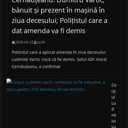
bănuit și prezent în mașină în
ziua decesului; Polițistul care a
dat amenda va fi demis
2026-04-22
hn24
Polițistul care a aplicat amenda în ziua decesului
Ludmilei Vartic riscă să fie demis. Șeful IGP, Viorel
Cernăuțeanu, a confirmat
Co
rp
ul
Lu
d
mi
lei
Va