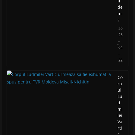
fi
de
mi
s
20
26
-
04
-
22
Co
rp
ul
Lu
d
mi
lei
Va
rti
c