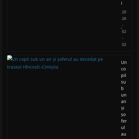
i
20
26
-
02
-
02
Un
co
pil
su
b
un
an
și
șo
fer
ul
au