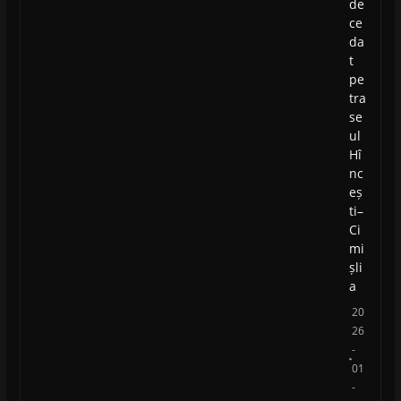
de
ce
da
t
pe
tra
se
ul
Hî
nc
eș
ti–
Ci
mi
șli
a
20
26
-
01
-