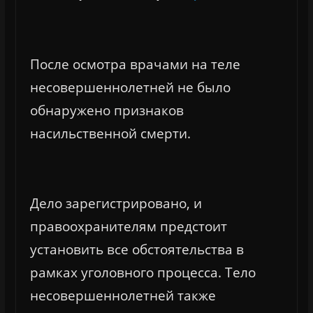
После осмотра врачами на теле
несовершеннолетней не было
обнаружено признаков
насильственной смерти.
Дело зарегистрировано, и
правоохранителям предстоит
установить все обстоятельства в
рамках уголовного процесса. Тело
несовершеннолетней также