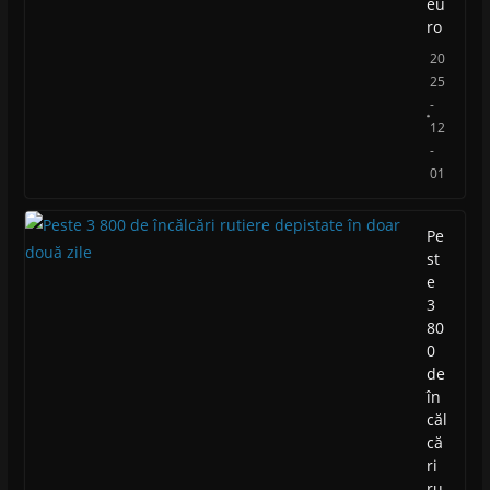
eu
ro
20
25
-
12
-
01
Pe
st
e
3
80
0
de
în
căl
că
ri
ru