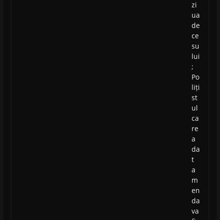
zi
ua
de
ce
su
lui
;
Po
liți
st
ul
ca
re
a
da
t
a
m
en
da
va