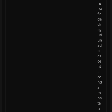
ru
tra
fic
de
dr
og
uri
un
ad
ol
es
ce
nt
–
co
nd
a
m
na
tă
la