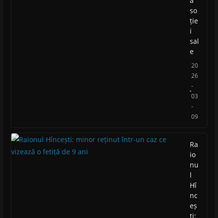
a
so
ție
i
sal
e
20
26
-
03
-
09
Ra
io
nu
l
Hî
nc
eș
ti: