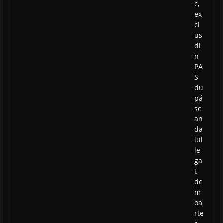
c,
ex
cl
us
di
n
PA
S
du
pă
sc
an
da
lul
le
ga
t
de
m
oa
rte