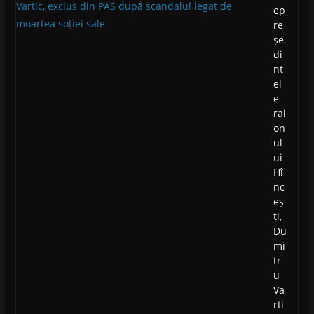
ep
re
șe
di
nt
el
e
rai
on
ul
ui
Hî
nc
eș
ti,
Du
mi
tr
u
Va
rti