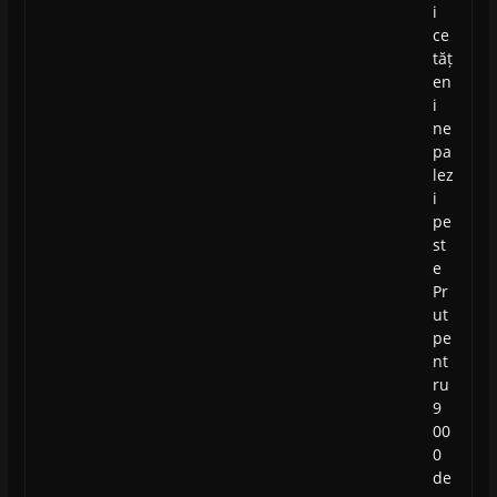
i
ce
tăț
en
i
ne
pa
lez
i
pe
st
e
Pr
ut
pe
nt
ru
9
00
0
de