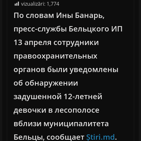
vizualizări:
1,774
По словам Ины Банарь,
пресс-службы Бельцкого ИП
13 апреля сотрудники
правоохранительных
органов были уведомлены
об обнаружении
задушенной 12-летней
девочки в лесополосе
вблизи муниципалитета
Бельцы, сообщает
Știri.md
.