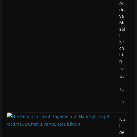
ol
do
va
Mi
sai
l-
Ni
ch
iti
n
20
26
-
03
-
27
No
i
de