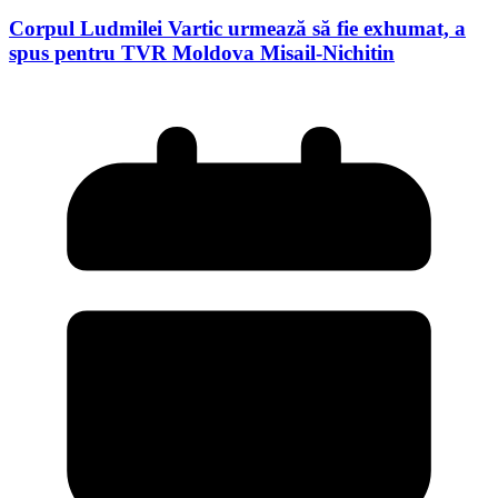
Corpul Ludmilei Vartic urmează să fie exhumat, a
spus pentru TVR Moldova Misail-Nichitin