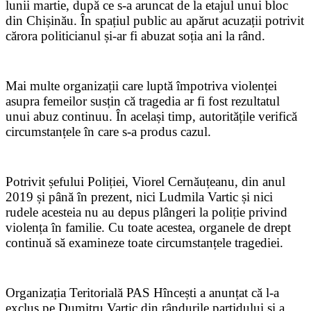
lunii martie, după ce s-a aruncat de la etajul unui bloc
din Chișinău. În spațiul public au apărut acuzații potrivit
cărora politicianul și-ar fi abuzat soția ani la rând.
Mai multe organizații care luptă împotriva violenței
asupra femeilor susțin că tragedia ar fi fost rezultatul
unui abuz continuu. În același timp, autoritățile verifică
circumstanțele în care s-a produs cazul.
Potrivit șefului Poliției, Viorel Cernăuțeanu, din anul
2019 și până în prezent, nici Ludmila Vartic și nici
rudele acesteia nu au depus plângeri la poliție privind
violența în familie. Cu toate acestea, organele de drept
continuă să examineze toate circumstanțele tragediei.
Organizația Teritorială PAS Hîncești a anunțat că l-a
exclus pe Dumitru Vartic din rândurile partidului și a