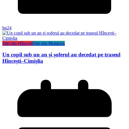
hn24
Știri din Hîncești
Știri din Moldova
Un copil sub un an și șoferul au decedat pe traseul
Hîncești–Cimișlia