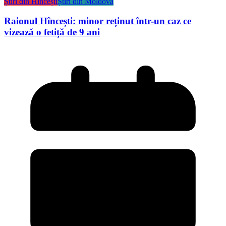
Știri din Hîncești
Știri din Moldova
Raionul Hîncești: minor reținut într-un caz ce
vizează o fetiță de 9 ani