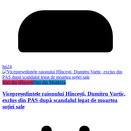
hn24
Știri din Hîncești
Știri din Moldova
Vicepreședintele raionului Hîncești, Dumitru Vartic,
exclus din PAS după scandalul legat de moartea
soției sale