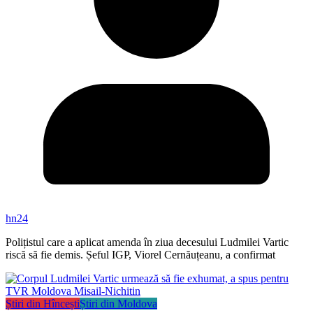
hn24
Polițistul care a aplicat amenda în ziua decesului Ludmilei Vartic
riscă să fie demis. Șeful IGP, Viorel Cernăuțeanu, a confirmat
Știri din Hîncești
Știri din Moldova