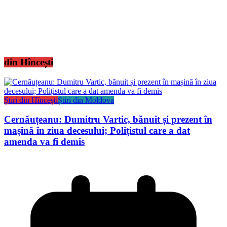
din Hîncești
Știri din Hîncești
Știri din Moldova
Cernăuțeanu: Dumitru Vartic, bănuit și prezent în
mașină în ziua decesului; Polițistul care a dat
amenda va fi demis