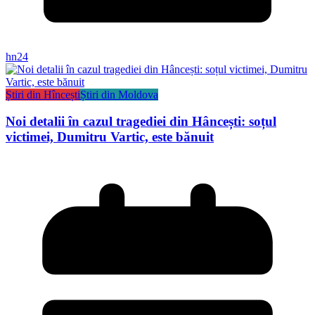
hn24
Știri din Hîncești
Știri din Moldova
Noi detalii în cazul tragediei din Hâncești: soțul
victimei, Dumitru Vartic, este bănuit