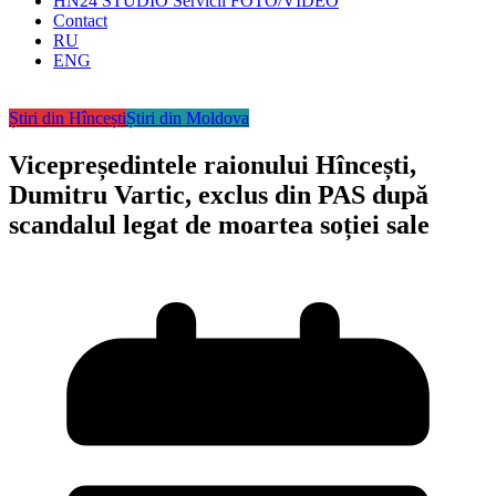
HN24 STUDIO Servicii FOTO/VIDEO
Contact
RU
ENG
Știri din Hîncești
Știri din Moldova
Vicepreședintele raionului Hîncești,
Dumitru Vartic, exclus din PAS după
scandalul legat de moartea soției sale