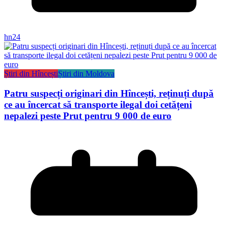
hn24
Știri din Hîncești
Știri din Moldova
Patru suspecți originari din Hîncești, reținuți după
ce au încercat să transporte ilegal doi cetățeni
nepalezi peste Prut pentru 9 000 de euro