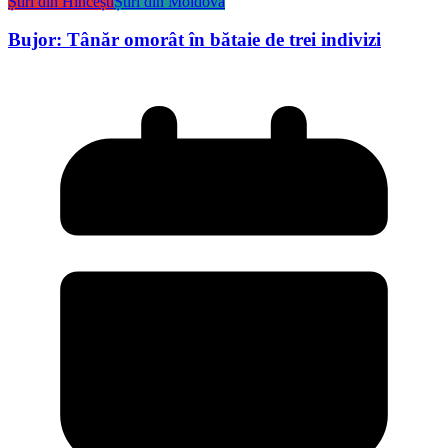
Știri din Hîncești
Știri din Moldova
Bujor: Tânăr omorât în bătaie de trei indivizi