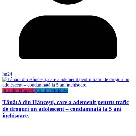
hn24
Știri din Hîncești
Știri din Moldova
Tânără din Hâncești, care a ademenit pentru trafic
de droguri un adolescent – condamnată la 5 ani
închisoare.