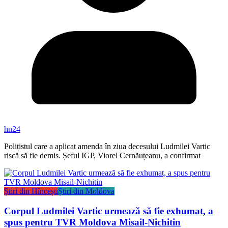
hn24
Polițistul care a aplicat amenda în ziua decesului Ludmilei Vartic
riscă să fie demis. Șeful IGP, Viorel Cernăuțeanu, a confirmat
Știri din Hîncești
Știri din Moldova
Corpul Ludmilei Vartic urmează să fie exhumat, a
spus pentru TVR Moldova Misail-Nichitin