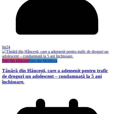
hn24
Știri din Hîncești
Știri din Moldova
Tânără din Hâncești, care a ademenit pentru trafic
de droguri un adolescent – condamnată la 5 ani
închisoare.