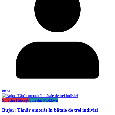
hn24
Știri din Hîncești
Știri din Moldova
Bujor: Tânăr omorât în bătaie de trei indivizi