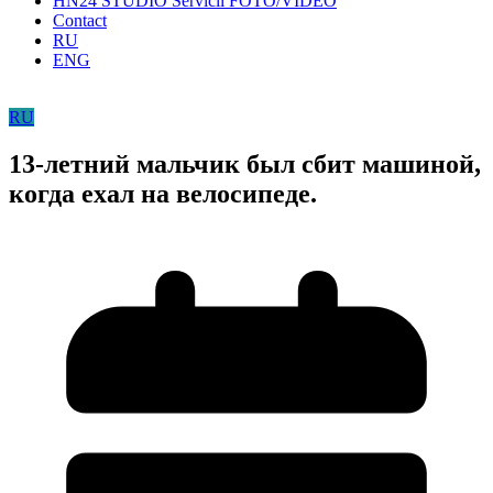
HN24 STUDIO Servicii FOTO/VIDEO
Contact
RU
ENG
RU
13-летний мальчик был сбит машиной,
когда ехал на велосипеде.