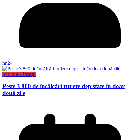
hn24
Știri din Hîncești
Peste 3 800 de încălcări rutiere depistate în doar
două zile