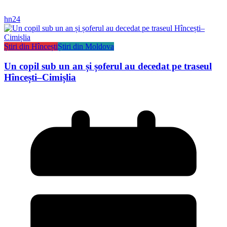
hn24
Știri din Hîncești
Știri din Moldova
Un copil sub un an și șoferul au decedat pe traseul
Hîncești–Cimișlia