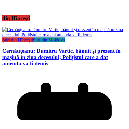
din Hîncești
Știri din Hîncești
Știri din Moldova
Cernăuțeanu: Dumitru Vartic, bănuit și prezent în
mașină în ziua decesului; Polițistul care a dat
amenda va fi demis