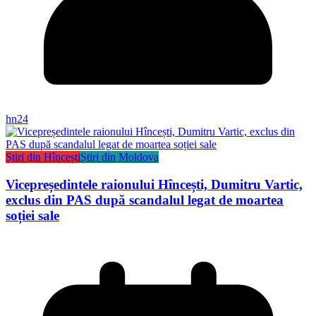
hn24
Știri din Hîncești
Știri din Moldova
Vicepreședintele raionului Hîncești, Dumitru Vartic,
exclus din PAS după scandalul legat de moartea
soției sale