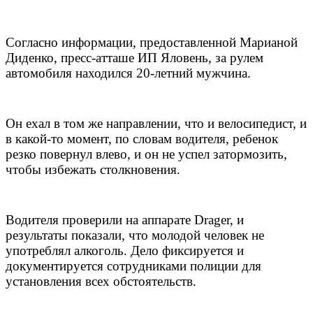
Согласно информации, предоставленной Марианой
Диденко, пресс-атташе ИП Яловень, за рулем
автомобиля находился 20-летний мужчина.
Он ехал в том же направлении, что и велосипедист, и
в какой-то момент, по словам водителя, ребенок
резко повернул влево, и он не успел затормозить,
чтобы избежать столкновения.
Водителя проверили на аппарате Drager, и
результаты показали, что молодой человек не
употреблял алкоголь. Дело фиксируется и
документируется сотрудниками полиции для
установления всех обстоятельств.