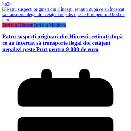
hn24
Știri din Hîncești
Știri din Moldova
Patru suspecți originari din Hîncești, reținuți după
ce au încercat să transporte ilegal doi cetățeni
nepalezi peste Prut pentru 9 000 de euro