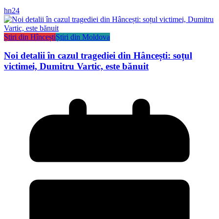
hn24
Știri din Hîncești
Știri din Moldova
Noi detalii în cazul tragediei din Hâncești: soțul
victimei, Dumitru Vartic, este bănuit