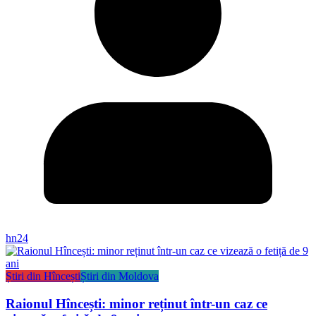
hn24
Știri din Hîncești
Știri din Moldova
Raionul Hîncești: minor reținut într-un caz ce