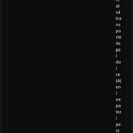
at
să
tra
ns
po
rte
ile
ga
l
do
i
ce
tăț
en
i
ne
pa
lez
i
pe
st