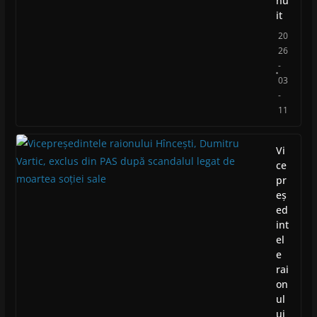
nu
it
20
26
-
03
-
11
Vi
ce
pr
eș
ed
int
el
e
rai
on
ul
ui