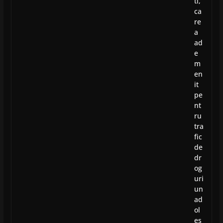
ti,
ca
re
a
ad
e
m
en
it
pe
nt
ru
tra
fic
de
dr
og
uri
un
ad
ol
es