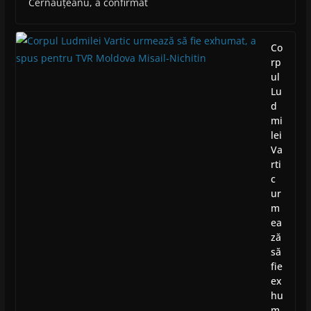
Cernăuțeanu, a confirmat
Co
rp
ul
Lu
d
mi
lei
Va
rti
c
ur
m
ea
ză
să
fie
ex
hu
m