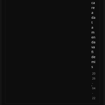
ca
re
a
da
t
a
m
en
da
va
fi
de
mi
s
20
26
-
04
-
22