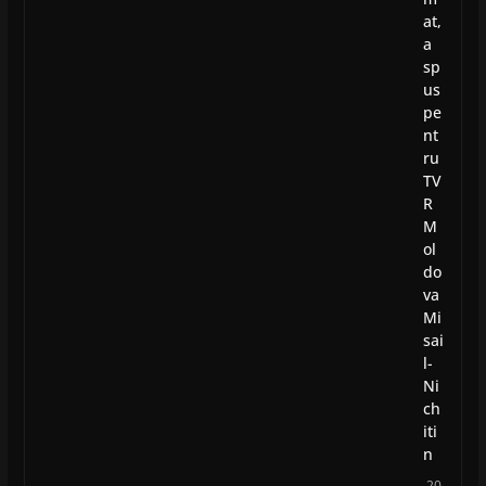
at,
a
sp
us
pe
nt
ru
TV
R
M
ol
do
va
Mi
sai
l-
Ni
ch
iti
n
20