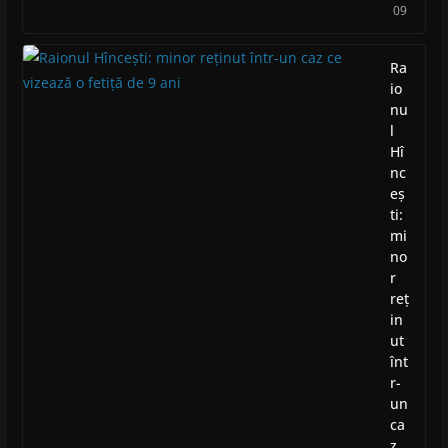
09
Ra
io
nu
l
Hî
nc
eș
ti:
mi
no
r
reț
in
ut
înt
r-
un
ca
z