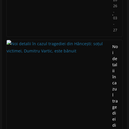
26
-
03
-
27
No
i
de
tal
ii
în
ca
zu
l
tra
ge
di
ei
di