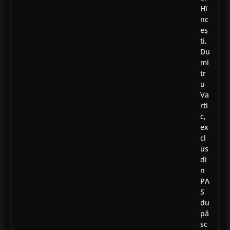
Hî
nc
eș
ti,
Du
mi
tr
u
Va
rti
c,
ex
cl
us
di
n
PA
S
du
pă
sc