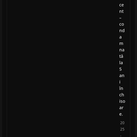
ce
nt
–
co
nd
a
m
na
tă
la
5
an
i
în
ch
iso
ar
e.
20
25
-