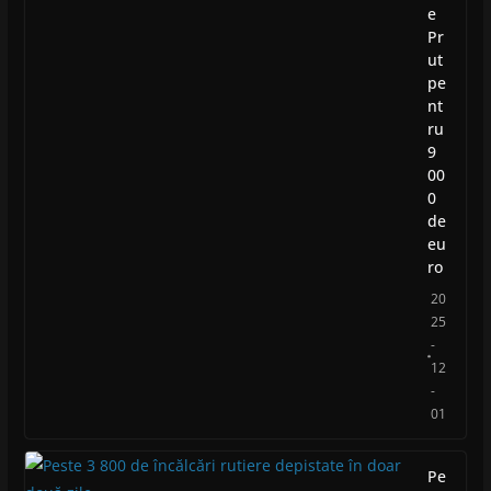
e
Pr
ut
pe
nt
ru
9
00
0
de
eu
ro
20
25
-
12
-
01
Pe