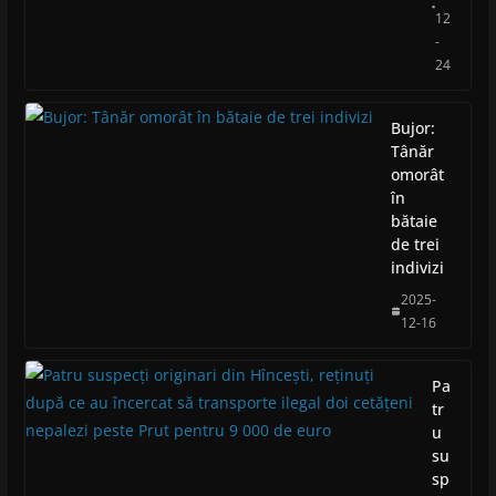
12
-
24
Bujor:
Tânăr
omorât
în
bătaie
de trei
indivizi
2025-
12-16
Pa
tr
u
su
sp