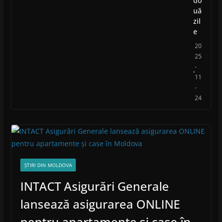
do
uă
zil
e
20
25
-
11
-
24
ȘTIRI DIN MOLDOVA
INTACT Asigurări Generale
lansează asigurarea ONLINE
pentru apartamente și case în