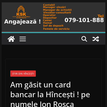
Skip
to
content
ȘTIRI DIN HÎNCEȘTI
Am găsit un card
bancar la Hîncești ! pe
numele Ion Roșca