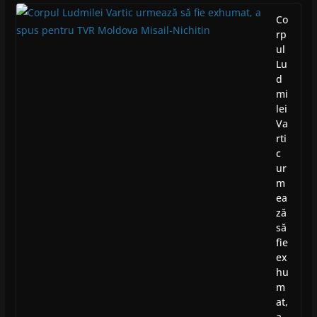
Co
rp
ul
Lu
d
mi
lei
Va
rti
c
ur
m
ea
ză
să
fie
ex
hu
m
at,
a