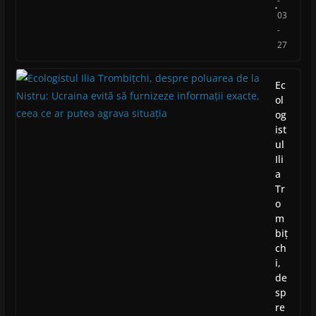
-
03
-
27
Ec
ol
og
ist
ul
Ili
a
Tr
o
m
biț
ch
i,
de
sp
re