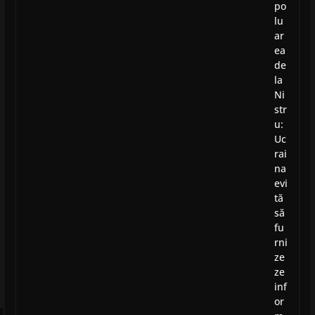
po
lu
ar
ea
de
la
Ni
str
u:
Uc
rai
na
evi
tă
să
fu
rni
ze
ze
inf
or