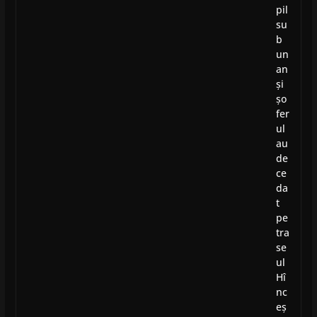
pil
su
b
un
an
și
șo
fer
ul
au
de
ce
da
t
pe
tra
se
ul
Hî
nc
eș