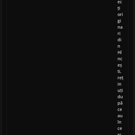
ec
ți
ori
gi
na
ri
di
n
Hî
nc
eș
ti,
reț
in
uți
du
pă
ce
au
în
ce
rc