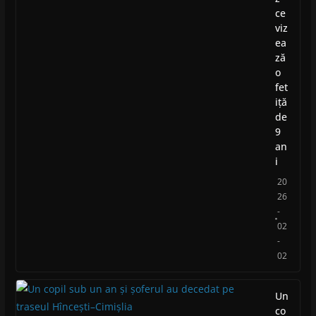
ce
viz
ea
ză
o
fet
iță
de
9
an
i
20
26
-
02
-
02
Un
co