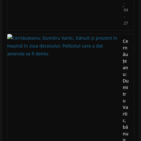
-
04
-
27
Ce
rn
ău
țe
an
u:
Du
mi
tr
u
Va
rti
c,
bă
nu
it