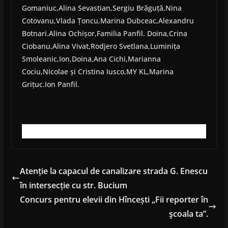
Gomaniuc,Alina Sevastian,Sergiu Brăguță,Nina
Cotovanu,Vlada Țoncu,Marina Dubceac,Alexandru
Botnari.Alina Ochișor,Familia Panfil. Doina,Crina
Ciobanu,Alina Vivat,Rodjero Svetlana,Luminița
Smoleanic,Ion,Doina,Ana Cichi,Marianna
Cociu,Nicolae și Cristina Iusco,MY KL,Marina
Grițuc.Ion Panfil.
Atenție la capacul de canalizare strada G. Enescu
în intersecție cu str. Bucium
Concurs pentru elevii din Hîncești „Fii reporter în
şcoala ta”.