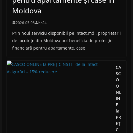
Moldova
2026-05-08
hn24
Prin noul serviciu disponibil pe intact.md , proprietarii
de locuințe din Moldova pot beneficia de protecție
financiară pentru apartamente, case
CA
SC
O
O
NL
IN
E
la
PR
EȚ
CI