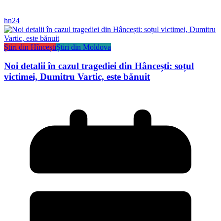
hn24
Știri din Hîncești
Știri din Moldova
Noi detalii în cazul tragediei din Hâncești: soțul
victimei, Dumitru Vartic, este bănuit