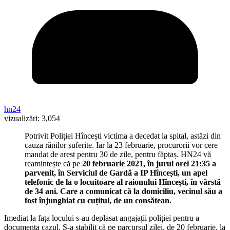
hn24
vizualizări:
3,054
Potrivit Poliției Hîncești victima a decedat la spital, astăzi din
cauza rănilor suferite. Iar la 23 februarie, procurorii vor cere
mandat de arest pentru 30 de zile, pentru făptaș. HN24 vă
reamintește că pe
20 februarie 2021, în jurul orei 21:35 a
parvenit, în Serviciul de Gardă a IP Hîncești, un apel
telefonic de la o locuitoare al raionului Hîncești, în vârstă
de 34 ani. Care a comunicat că la domiciliu, vecinul său a
fost înjunghiat cu cuțitul, de un consătean.
Imediat la fața locului s-au deplasat angajații poliției pentru a
documenta cazul. S-a stabilit că pe parcursul zilei, de 20 februarie, la