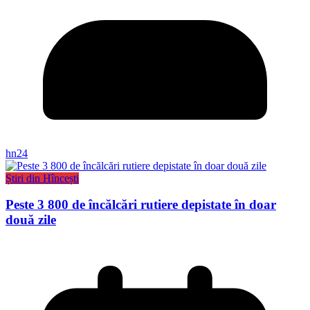
hn24
Știri din Hîncești
Peste 3 800 de încălcări rutiere depistate în doar
două zile