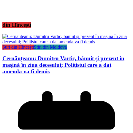
din Hîncești
Știri din Hîncești
Știri din Moldova
Cernăuțeanu: Dumitru Vartic, bănuit și prezent în
mașină în ziua decesului; Polițistul care a dat
amenda va fi demis