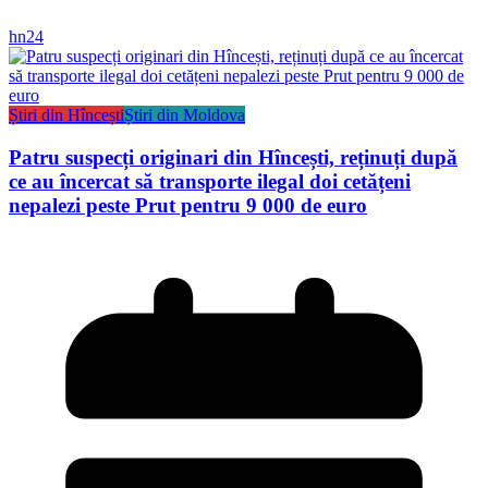
hn24
Știri din Hîncești
Știri din Moldova
Patru suspecți originari din Hîncești, reținuți după
ce au încercat să transporte ilegal doi cetățeni
nepalezi peste Prut pentru 9 000 de euro