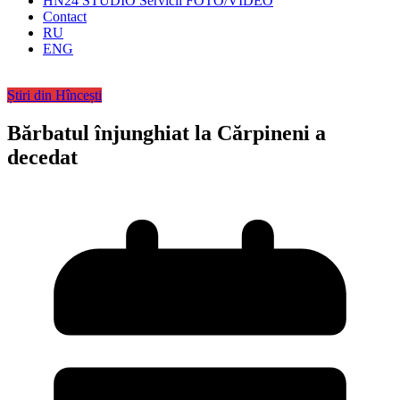
HN24 STUDIO Servicii FOTO/VIDEO
Contact
RU
ENG
Știri din Hîncești
Bărbatul înjunghiat la Cărpineni a
decedat