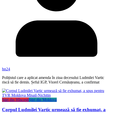
hn24
Polițistul care a aplicat amenda în ziua decesului Ludmilei Vartic
riscă să fie demis. Șeful IGP, Viorel Cernăuțeanu, a confirmat
Știri din Hîncești
Știri din Moldova
Corpul Ludmilei Vartic urmează să fie exhumat, a