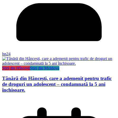
hn24
Știri din Hîncești
Știri din Moldova
Tânără din Hâncești, care a ademenit pentru trafic
de droguri un adolescent – condamnată la 5 ani
închisoare.