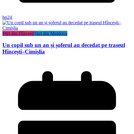
hn24
Știri din Hîncești
Știri din Moldova
Un copil sub un an și șoferul au decedat pe traseul
Hîncești–Cimișlia