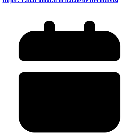
Bujor: Tânăr omorât în bătaie de trei indivizi