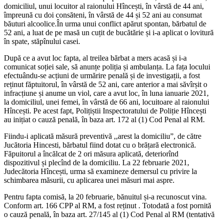
domiciliul, unui locuitor al raionului Hîncești, în vârstă de 44 ani,
împreună cu doi consăteni, în vârstă de 44 și 52 ani au consumat
băuturi alcoolice.În urma unui conflict apărut spontan, bărbatul de
52 ani, a luat de pe masă un cuțit de bucătărie și i-a aplicat o lovitură
în spate, stăpînului casei.
După ce a avut loc fapta, al treilea bărbat a mers acasă și i-a
comunicat soției sale, să anunțe poliția și ambulanța. La fața locului
efectuându-se acțiuni de urmărire penală și de investigații, a fost
reținut făptuitorul, în vârstă de 52 ani, care anterior a mai săvîrșit o
infracțiune și anume un viol, care a avut loc, în luna ianuarie 2021,
la domiciliul, unei femei, în vârstă de 66 ani, locuitoare al raionului
Hîncești. Pe acest fapt, Polițiștii Inspectoratului de Poliție Hîncești
au inițiat o cauză penală, în baza art. 172 al (1) Cod Penal al RM.
Fiindu-i aplicată măsură preventivă ,,arest la domiciliu”, de către
Jucătoria Hincesti, bărbatul fiind dotat cu o brățară electronică.
Făpuitorul a încălcat de 2 ori măsura aplicată, deteriorînd
dispozitivul și plecînd de la domiciliu. La 22 februarie 2021,
Judecătoria Hîncești, urma să examineze demersul cu privire la
schimbarea măsurii, cu aplicarea unei măsuri mai aspre.
Pentru fapta comisă, la 20 februarie, bănuitul și-a recunoscut vina.
Conform art. 166 CPP al RM, a fost reținut . Totodată a fost pornită
o cauză penală, în baza art. 27/145 al (1) Cod Penal al RM (tentativă