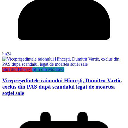
hn24
Știri din Hîncești
Știri din Moldova
Vicepreședintele raionului Hîncești, Dumitru Vartic,
exclus din PAS după scandalul legat de moartea
soției sale