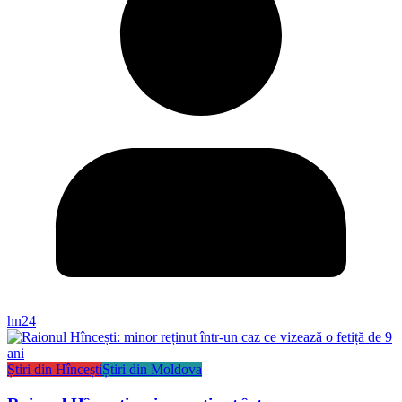
hn24
Știri din Hîncești
Știri din Moldova