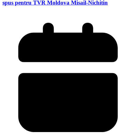
spus pentru TVR Moldova Misail-Nichitin