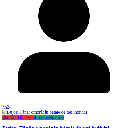
hn24
Știri din Hîncești
Știri din Moldova