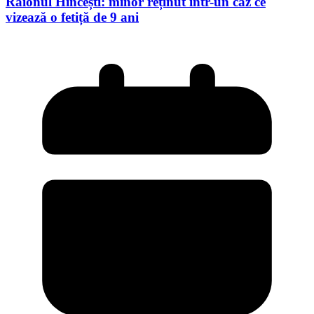
Raionul Hîncești: minor reținut într-un caz ce
vizează o fetiță de 9 ani