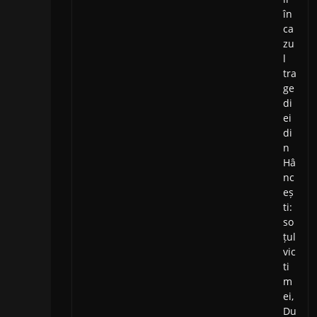
în
ca
zu
l
tra
ge
di
ei
di
n
Hâ
nc
eș
ti:
so
țul
vic
ti
m
ei,
Du