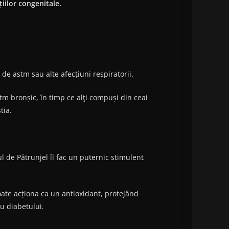
iilor congenitale.
e astm sau alte afecțiuni respiratorii.
tm bronșic, în timp ce alţi compuși din ceai
tia.
l de Pătrunjel îl fac un puternic stimulent
oate acționa ca un antioxidant, protejând
u diabetului.