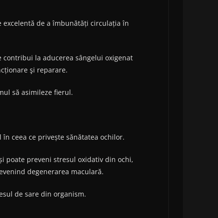
e excelentă de a îmbunătăți circulația în
te contribui la aducerea sângelui oxigenat
ncționare şi reparare.
mul să asimileze fierul.
 în ceea ce privește sănătatea ochilor.
i poate preveni stresul oxidativ din ochi,
 prevenind degenerarea maculară.
xcesul de sare din organism.