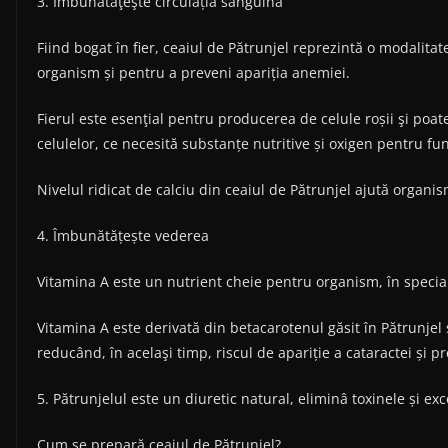
3. Îmbunătăţeşte circulația sanguină
Fiind bogat în fier, ceaiul de Pătrunjel reprezintă o modalitat
organism și pentru a preveni apariția anemiei.
Fierul este esenţial pentru producerea de celule roșii şi poa
celulelor, ce necesită substanțe nutritive și oxigen pentru fu
Nivelul ridicat de calciu din ceaiul de Pătrunjel ajută organis
4. Îmbunătățește vederea
Vitamina A este un nutrient cheie pentru organism, în special
Vitamina A este derivată din betacarotenul găsit în Pătrunjel ș
reducând, în acelaşi timp, riscul de apariție a cataractei și
5. Pătrunjelul este un diuretic natural, eliminâ toxinele și e
Cum se prepară ceaiul de Pătrunjel?