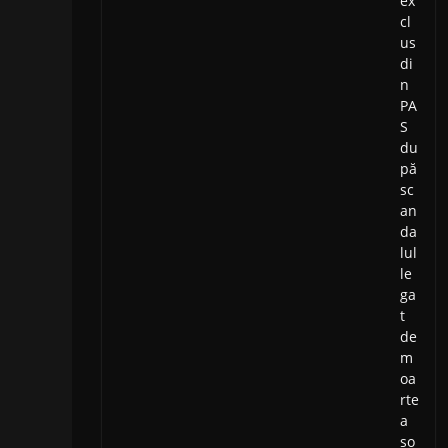
ex
cl
us
di
n
PA
S
du
pă
sc
an
da
lul
le
ga
t
de
m
oa
rte
a
so