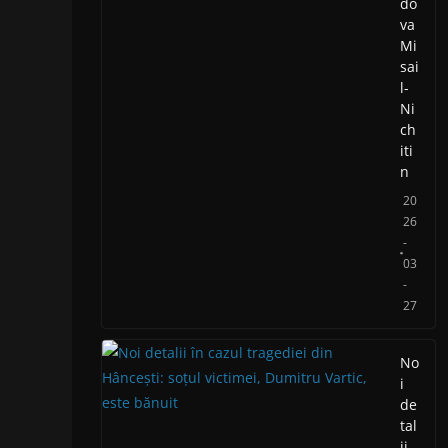
do
va
Mi
sai
l-
Ni
ch
iti
n
20
26
-
03
-
27
No
i
de
tal
ii