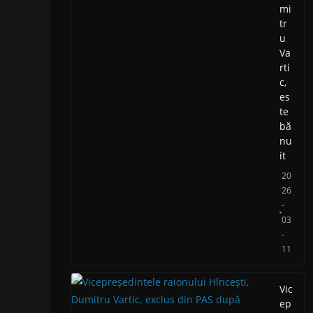
mi
tr
u
Va
rti
c,
es
te
bă
nu
it
20
26
-
03
-
11
Vic
ep