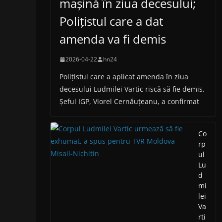
mașină în ziua decesului;
Polițistul care a dat
amenda va fi demis
2026-04-22
hn24
Polițistul care a aplicat amenda în ziua
decesului Ludmilei Vartic riscă să fie demis.
Șeful IGP, Viorel Cernăuțeanu, a confirmat
Co
rp
ul
Lu
d
mi
lei
Va
rti