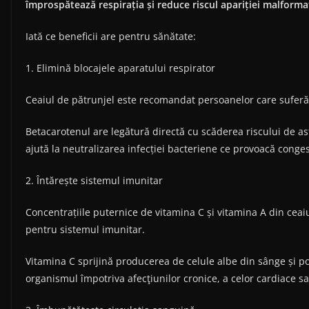
împrospătează respirația și reduce riscul apariției malformaț
Iată ce beneficii are pentru sănătate:
1. Elimină blocajele aparatului respirator
Ceaiul de pătrunjel este recomandat persoanelor care suferă d
Betacarotenul are legătură directă cu scăderea riscului de as
ajută la neutralizarea infecției bacteriene ce provoacă conges
2. Întărește sistemul imunitar
Concentrațiile puternice de vitamina C și vitamina A din ceaiu
pentru sistemul imunitar.
Vitamina C sprijină producerea de celule albe din sânge și p
organismul împotriva afecţiunilor cronice, a celor cardiace sa