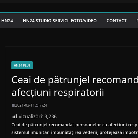
A HN24
HN24 STUDIO SERVICII FOTO/VIDEO
CONTACT
HN24 PLUS
Ceai de pătrunjel recomand
afecțiuni respiratorii
2021-03-11
hn24
vizualizări:
3,236
Ceai de pătrunjel recomandat persoanelor cu afecțiuni respir
sistemul imunitar, îmbunătățirea vederii, protejează împotr