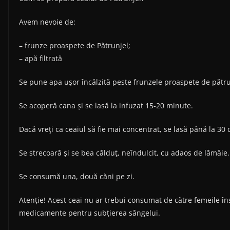
Avem nevoie de:
– frunze proaspete de Pătrunjel;
– apă filtrată
Se pune apa uşor încălzită peste frunzele proaspete de pătru
Se acoperă cana și se lasă la infuzat 15-20 minute.
Dacă vreţi ca ceaiul să fie mai concentrat, se lasă până la 30
Se strecoară şi se bea călduţ, neîndulcit, cu adaos de lămâie.
Se consumă una, două căni pe zi.
Atenție! Acest ceai nu ar trebui consumat de către femeile în
medicamente pentru subțierea sângelui.