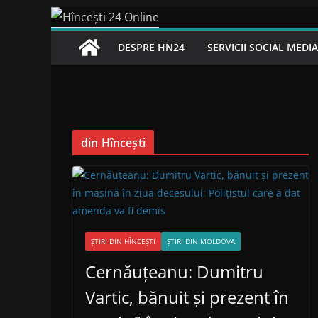
Skip
to
DESPRE HN24
SERVICII SOCIAL MEDI
content
din Hîncești
ȘTIRI DIN HÎNCEȘTI
ȘTIRI DIN MOLDOVA
Cernăuțeanu: Dumitru
Vartic, bănuit și prezent în