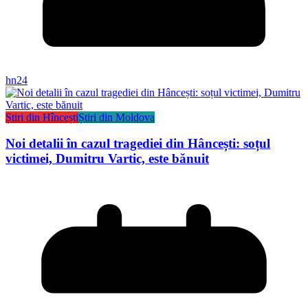
hn24
Știri din Hîncești
Știri din Moldova
Noi detalii în cazul tragediei din Hâncești: soțul
victimei, Dumitru Vartic, este bănuit