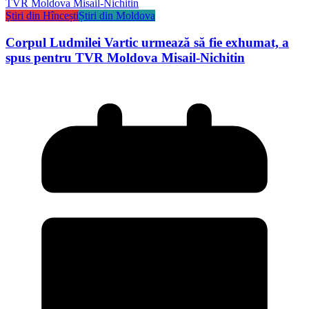
Știri din Hîncești
Știri din Moldova
Corpul Ludmilei Vartic urmează să fie exhumat, a
spus pentru TVR Moldova Misail-Nichitin