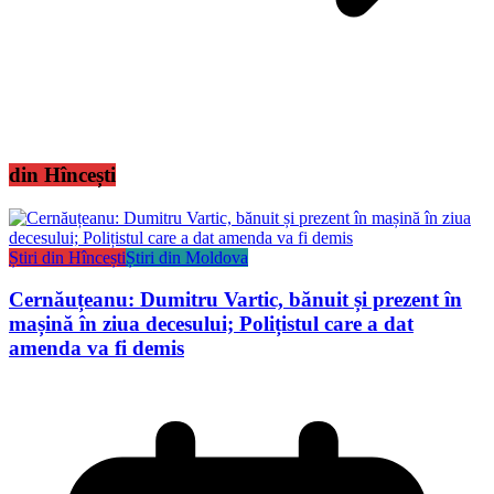
din Hîncești
Știri din Hîncești
Știri din Moldova
Cernăuțeanu: Dumitru Vartic, bănuit și prezent în
mașină în ziua decesului; Polițistul care a dat
amenda va fi demis