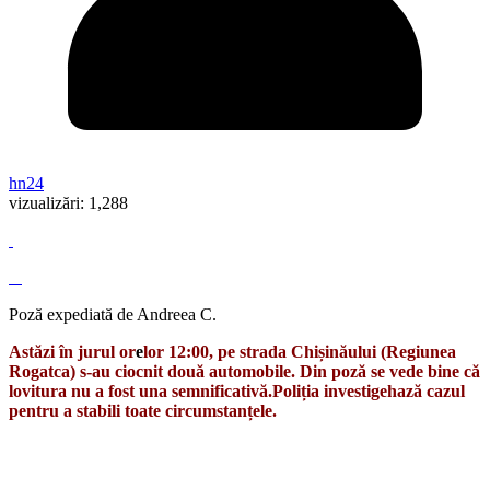
hn24
vizualizări:
1,288
Poză expediată de Andreea C.
Astăzi în jurul or
e
lor 12:00, pe strada Chișinăului (Regiunea
Rogatca) s-au ciocnit două automobile. Din poză se vede bine că
lovitura nu a fost una semnificativă.Poliția investigehază cazul
pentru a stabili toate circumstanțele.