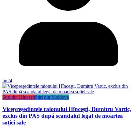
hn24
Știri din Hîncești
Știri din Moldova
Vicepreședintele raionului Hîncești, Dumitru Vartic,
exclus din PAS după scandalul legat de moartea
soției sale