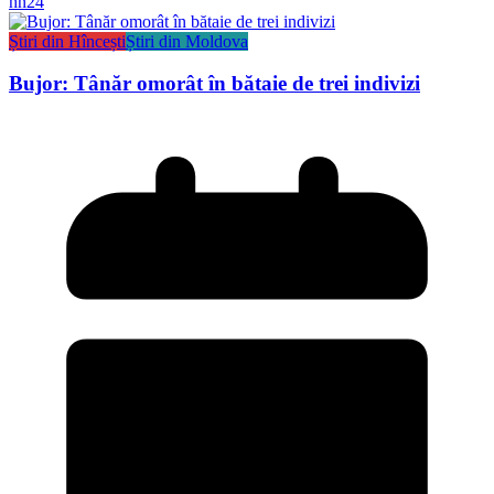
hn24
Știri din Hîncești
Știri din Moldova
Bujor: Tânăr omorât în bătaie de trei indivizi