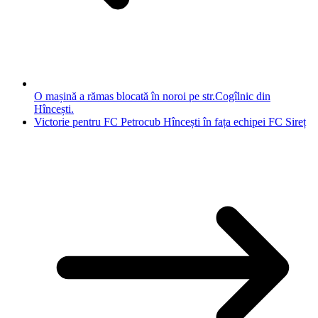
O mașină a rămas blocată în noroi pe str.Cogîlnic din
Hîncești.
Victorie pentru FC Petrocub Hîncești în fața echipei FC Sireț