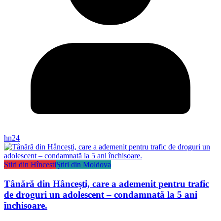
hn24
Știri din Hîncești
Știri din Moldova
Tânără din Hâncești, care a ademenit pentru trafic
de droguri un adolescent – condamnată la 5 ani
închisoare.