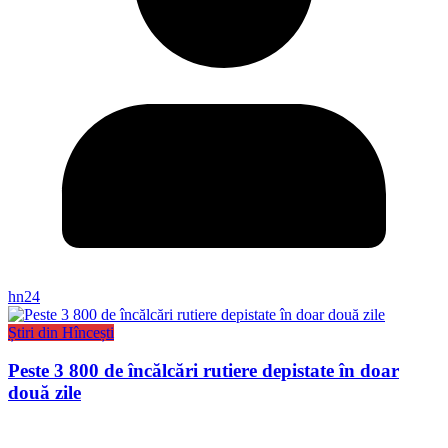
hn24
Știri din Hîncești
Peste 3 800 de încălcări rutiere depistate în doar
două zile