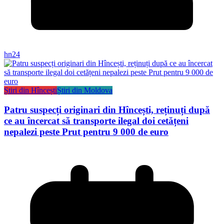
hn24
Știri din Hîncești
Știri din Moldova
Patru suspecți originari din Hîncești, reținuți după
ce au încercat să transporte ilegal doi cetățeni
nepalezi peste Prut pentru 9 000 de euro