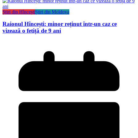
Știri din Hîncești
Știri din Moldova
Raionul Hîncești: minor reținut într-un caz ce
vizează o fetiță de 9 ani