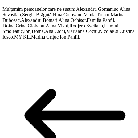
Mulțumim persoanelor care ne susțin: Alexandru Gomaniuc,Alina
Sevastian,Sergiu Brăguță,Nina Cotovanu,Vlada Țoncu,Marina
Dubceac,Alexandru Botnari.Alina Ochișor,Familia Panfil.
Doina,Crina Ciobanu,Alina Vivat,Rodjero Svetlana,Luminița
Smoleanic,Ion,Doina,Ana Cichi,Marianna Cociu,Nicolae și Cristina
Iusco,MY KL,Marina Grițuc.Ion Panfil.