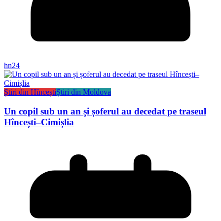
hn24
Știri din Hîncești
Știri din Moldova
Un copil sub un an și șoferul au decedat pe traseul
Hîncești–Cimișlia