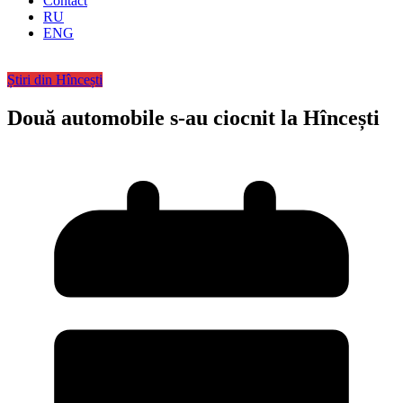
Contact
RU
ENG
Știri din Hîncești
Două automobile s-au ciocnit la Hîncești