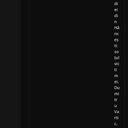
di
ei
di
n
Hâ
nc
eș
ti:
so
țul
vic
ti
m
ei,
Du
mi
tr
u
Va
rti
c,