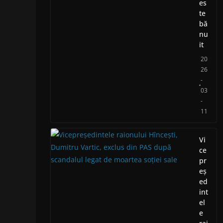
es
te
bă
nu
it
20
26
-
03
-
11
Vi
ce
pr
eș
ed
int
el
e