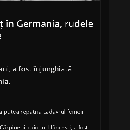
ț în Germania, rudele
e
ni, a fost înjunghiată
nia.
a putea repatria cadavrul femeii.
Cărpineni, raionul Hâncești, a fost