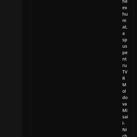
fie
ex
hu
m
at,
a
sp
us
pe
nt
ru
TV
R
M
ol
do
va
Mi
sai
l-
Ni
ch