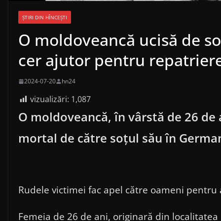
ȘTIRI DIN HÎNCEȘTI
O moldoveancă ucisă de so
cer ajutor pentru repatrier
2024-07-20
hn24
vizualizări:
1,087
O moldoveancă, în vârstă de 26 de a
mortal de către soțul său în Germa
Rudele victimei fac apel către oameni pentru 
Femeia de 26 de ani, originară din localitatea 