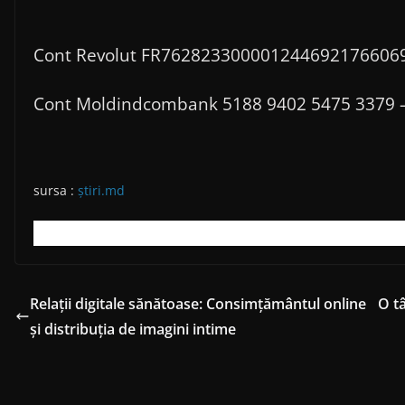
Cont Revolut FR7628233000012446921766069 – 
Cont Moldindcombank 5188 9402 5475 3379 – F
sursa :
știri.md
Relații digitale sănătoase: Consimțământul online
O t
și distribuția de imagini intime