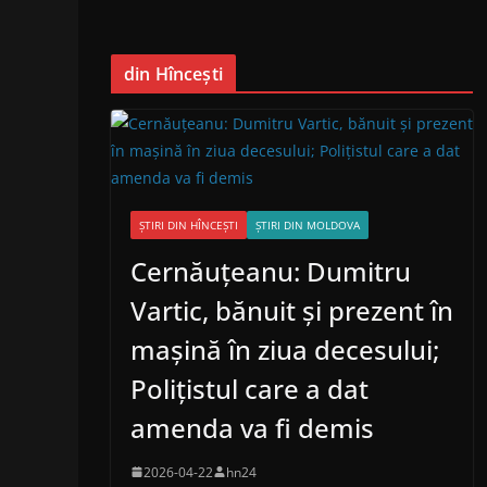
din Hîncești
ȘTIRI DIN HÎNCEȘTI
ȘTIRI DIN MOLDOVA
Cernăuțeanu: Dumitru
Vartic, bănuit și prezent în
mașină în ziua decesului;
Polițistul care a dat
amenda va fi demis
2026-04-22
hn24