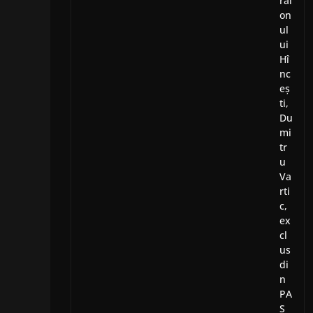
rai
on
ul
ui
Hî
nc
eș
ti,
Du
mi
tr
u
Va
rti
c,
ex
cl
us
di
n
PA
S