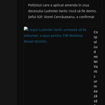
Polițistul care a aplicat amenda în ziua
decesului Ludmilei Vartic riscă să fie demis.
Șeful IGP, Viorel Cernăuțeanu, a confirmat
Co
rp
ul
Lu
d
mi
lei
Va
rti
c
ur
m
ea
ză
să