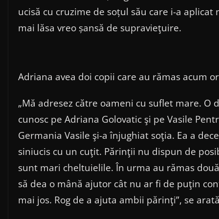
ucisă cu cruzime de soțul său care i-a aplicat m
mai lăsa vreo șansă de supravieţuire.
Adriana avea doi copii care au rămas acum or
„Mă adresez către oameni cu suflet mare. O d
cunosc pe Adriana Golovatic şi pe Vasile Pentr
Germania Vasile şi-a înjughiat soţia. Ea a dece
siniucis cu un cuţit. Părinţii nu dispun de pos
sunt mari cheltuielile. În urma au rămas două
să dea o mână ajutor cât nu ar fi de puţin con
mai jos. Rog de a ajuta ambii părinţi”, se arat