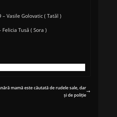
Vasile Golovatic ( Tatăl )
elicia Tusă ( Sora )
ânără mamă este căutată de rudele sale, dar
și de poliție