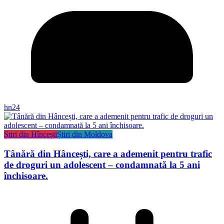
hn24
Știri din Hîncești
Știri din Moldova
Tânără din Hâncești, care a ademenit pentru trafic
de droguri un adolescent – condamnată la 5 ani
închisoare.