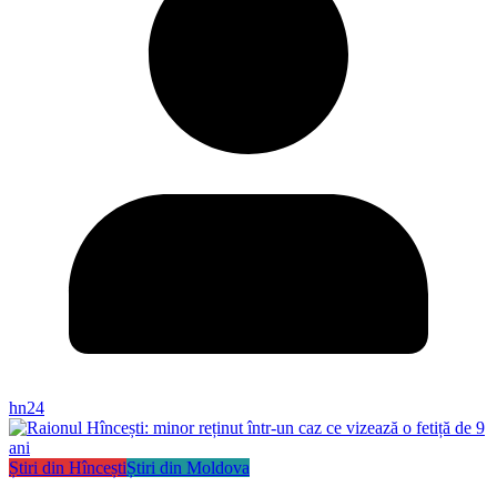
hn24
Știri din Hîncești
Știri din Moldova