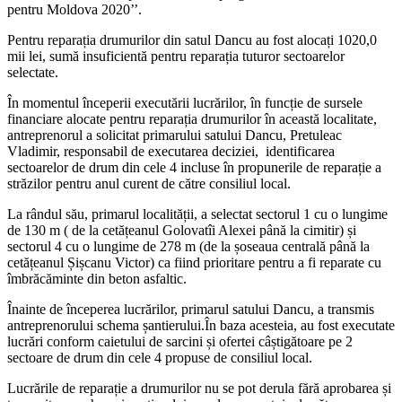
pentru Moldova 2020’’.
Pentru reparația drumurilor din satul Dancu au fost alocați 1020,0
mii lei, sumă insuficientă pentru reparația tuturor sectoarelor
selectate.
În momentul începerii executării lucrărilor, în funcție de sursele
financiare alocate pentru reparația drumurilor în această localitate,
antreprenorul a solicitat primarului satului Dancu, Pretuleac
Vladimir, responsabil de executarea deciziei, identificarea
sectoarelor de drum din cele 4 incluse în propunerile de reparație a
străzilor pentru anul curent de către consiliul local.
La rândul său, primarul localității, a selectat sectorul 1 cu o lungime
de 130 m ( de la cetățeanul Golovatîi Alexei până la cimitir) și
sectorul 4 cu o lungime de 278 m (de la șoseaua centrală până la
cetățeanul Șișcanu Victor) ca fiind prioritare pentru a fi reparate cu
îmbrăcăminte din beton asfaltic.
Înainte de începerea lucrărilor, primarul satului Dancu, a transmis
antreprenorului schema șantierului.În baza acesteia, au fost executate
lucrări conform caietului de sarcini și ofertei câștigătoare pe 2
sectoare de drum din cele 4 propuse de consiliul local.
Lucrările de reparație a drumurilor nu se pot derula fără aprobarea și