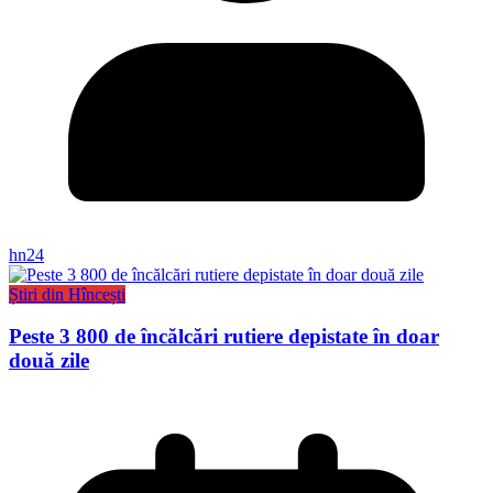
hn24
Știri din Hîncești
Peste 3 800 de încălcări rutiere depistate în doar
două zile