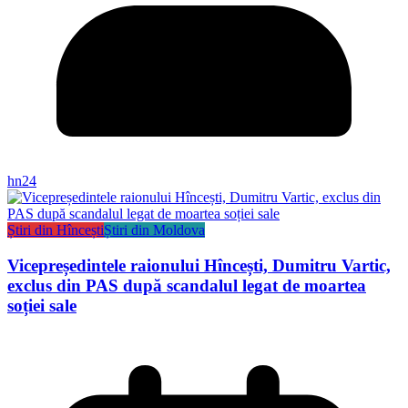
hn24
Știri din Hîncești
Știri din Moldova
Vicepreședintele raionului Hîncești, Dumitru Vartic,
exclus din PAS după scandalul legat de moartea
soției sale