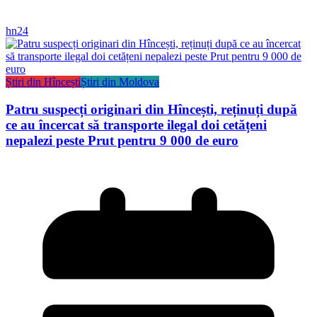
hn24
Știri din Hîncești
Știri din Moldova
Patru suspecți originari din Hîncești, reținuți după
ce au încercat să transporte ilegal doi cetățeni
nepalezi peste Prut pentru 9 000 de euro