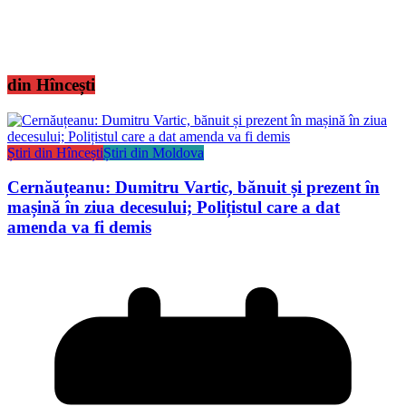
din Hîncești
Știri din Hîncești
Știri din Moldova
Cernăuțeanu: Dumitru Vartic, bănuit și prezent în
mașină în ziua decesului; Polițistul care a dat
amenda va fi demis