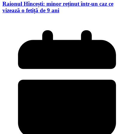
Raionul Hîncești: minor reținut într-un caz ce
vizează o fetiță de 9 ani