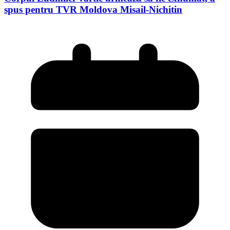
spus pentru TVR Moldova Misail-Nichitin