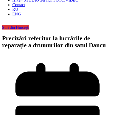
HN24 STUDIO Servicii FOTO/VIDEO
Contact
RU
ENG
Știri din Hîncești
Precizări referitor la lucrările de
reparație a drumurilor din satul Dancu