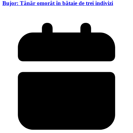
Bujor: Tânăr omorât în bătaie de trei indivizi