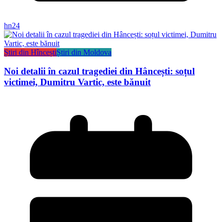
hn24
Știri din Hîncești
Știri din Moldova
Noi detalii în cazul tragediei din Hâncești: soțul
victimei, Dumitru Vartic, este bănuit