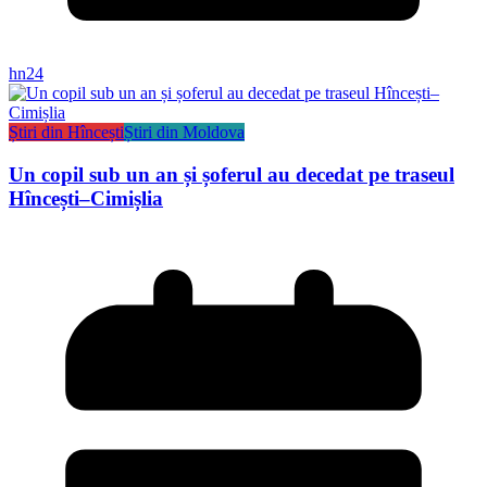
hn24
Știri din Hîncești
Știri din Moldova
Un copil sub un an și șoferul au decedat pe traseul
Hîncești–Cimișlia