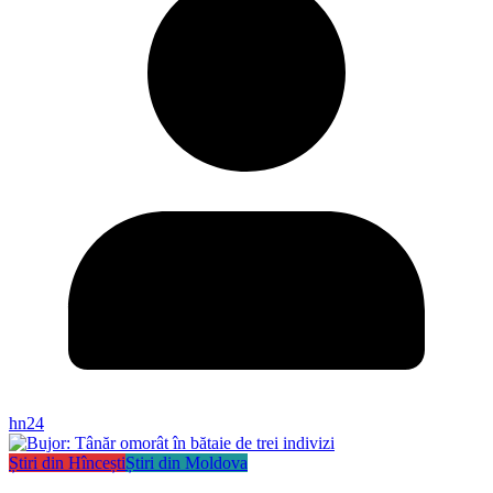
hn24
Știri din Hîncești
Știri din Moldova