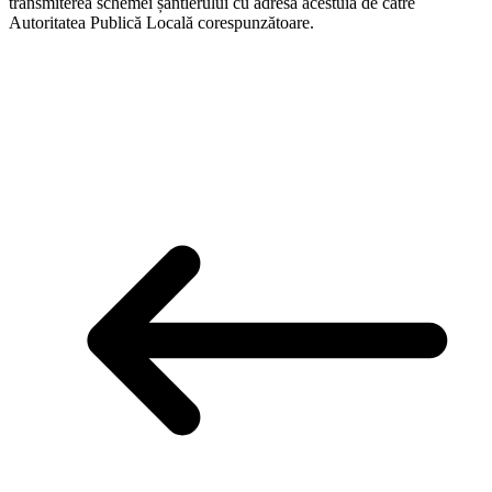
transmiterea schemei șantierului cu adresa acestuia de către
Autoritatea Publică Locală corespunzătoare.