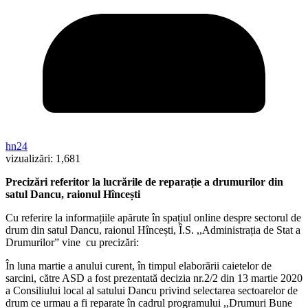
hn24
vizualizări:
1,681
Precizări referitor la lucrările de reparație a drumurilor din
satul Dancu, raionul Hîncești
Cu referire la informațiile apărute în spațiul online despre sectorul de
drum din satul Dancu, raionul Hîncești, Î.S. ,,Administrația de Stat a
Drumurilor” vine cu precizări:
În luna martie a anului curent, în timpul elaborării caietelor de
sarcini, către ASD a fost prezentată decizia nr.2/2 din 13 martie 2020
a Consiliului local al satului Dancu privind selectarea sectoarelor de
drum ce urmau a fi reparate în cadrul programului ,,Drumuri Bune