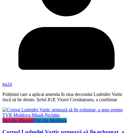
hn24
Polițistul care a aplicat amenda în ziua decesului Ludmilei Vartic
riscă să fie demis. Șeful IGP, Viorel Cernăuțeanu, a confirmat
Știri din Hîncești
Știri din Moldova
Corpul Ludmilei Vartic urmează să fie exhumat, a