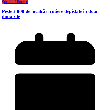
Știri din Hîncești
Peste 3 800 de încălcări rutiere depistate în doar
două zile