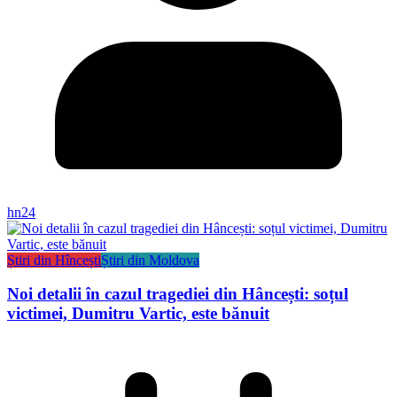
hn24
Știri din Hîncești
Știri din Moldova
Noi detalii în cazul tragediei din Hâncești: soțul
victimei, Dumitru Vartic, este bănuit