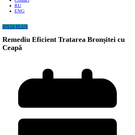
Contact
RU
ENG
HN24 PLUS
Remediu Eficient Tratarea Bronșitei cu
Ceapă