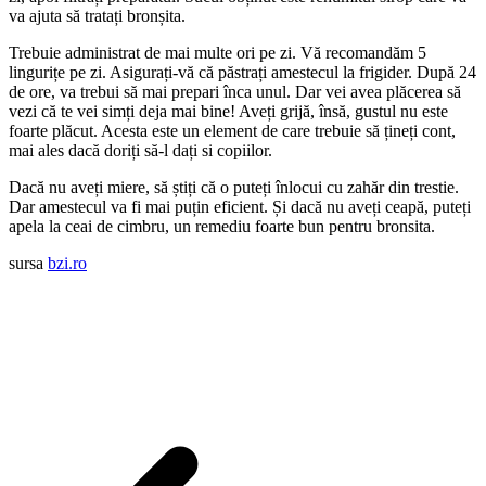
va ajuta să tratați bronșita.
Trebuie administrat de mai multe ori pe zi. Vă recomandăm 5
lingurițe pe zi. Asigurați-vă că păstrați amestecul la frigider. După 24
de ore, va trebui să mai prepari înca unul. Dar vei avea plăcerea să
vezi că te vei simți deja mai bine! Aveți grijă, însă, gustul nu este
foarte plăcut. Acesta este un element de care trebuie să țineți cont,
mai ales dacă doriți să-l dați si copiilor.
Dacă nu aveți miere, să știți că o puteți înlocui cu zahăr din trestie.
Dar amestecul va fi mai puțin eficient. Și dacă nu aveți ceapă, puteți
apela la ceai de cimbru, un remediu foarte bun pentru bronsita.
sursa
bzi.ro