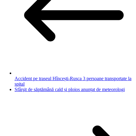
Accident pe traseul Hîncești-Rusca 3 persoane transportate la
spital
Sfârşit de săptămână cald şi ploios anunțat de meteorologi