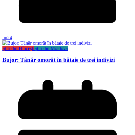
hn24
Știri din Hîncești
Știri din Moldova
Bujor: Tânăr omorât în bătaie de trei indivizi