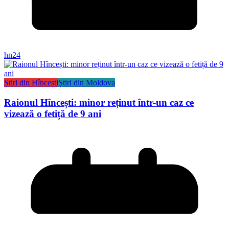
hn24
Știri din Hîncești
Știri din Moldova
Raionul Hîncești: minor reținut într-un caz ce
vizează o fetiță de 9 ani