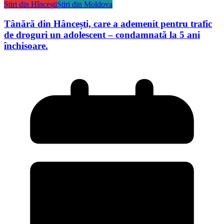
Știri din Hîncești
Știri din Moldova
Tânără din Hâncești, care a ademenit pentru trafic
de droguri un adolescent – condamnată la 5 ani
închisoare.