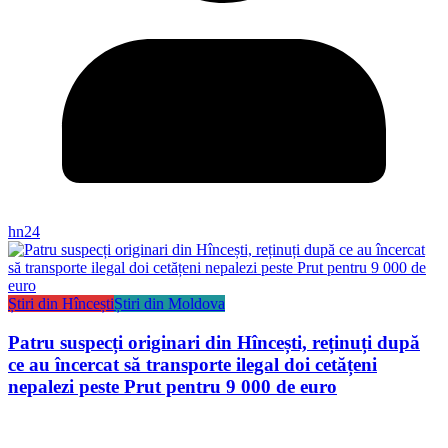
hn24
Știri din Hîncești
Știri din Moldova
Patru suspecți originari din Hîncești, reținuți după
ce au încercat să transporte ilegal doi cetățeni
nepalezi peste Prut pentru 9 000 de euro