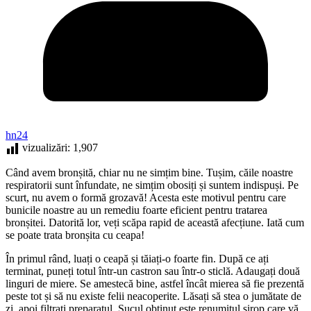
hn24
vizualizări:
1,907
Când avem bronșită, chiar nu ne simțim bine. Tușim, căile noastre
respiratorii sunt înfundate, ne simțim obosiți și suntem indispuși. Pe
scurt, nu avem o formă grozavă! Acesta este motivul pentru care
bunicile noastre au un remediu foarte eficient pentru tratarea
bronșitei. Datorită lor, veți scăpa rapid de această afecțiune. Iată cum
se poate trata bronșita cu ceapa!
În primul rând, luați o ceapă și tăiați-o foarte fin. După ce ați
terminat, puneți totul într-un castron sau într-o sticlă. Adaugați două
linguri de miere. Se amestecă bine, astfel încât mierea să fie prezentă
peste tot și să nu existe felii neacoperite. Lăsați să stea o jumătate de
zi, apoi filtrați preparatul. Sucul obținut este renumitul sirop care vă