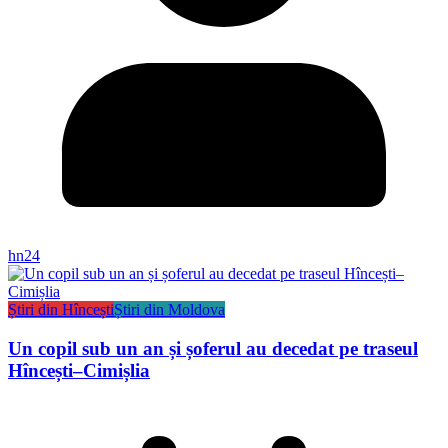
hn24
Știri din Hîncești
Știri din Moldova
Un copil sub un an și șoferul au decedat pe traseul
Hîncești–Cimișlia