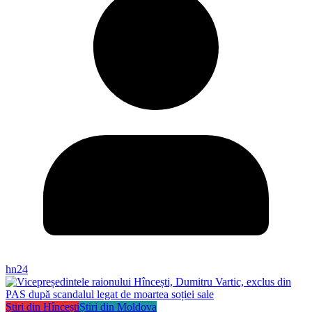
hn24
Știri din Hîncești
Știri din Moldova