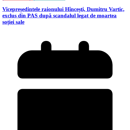
Vicepreședintele raionului Hîncești, Dumitru Vartic,
exclus din PAS după scandalul legat de moartea
soției sale