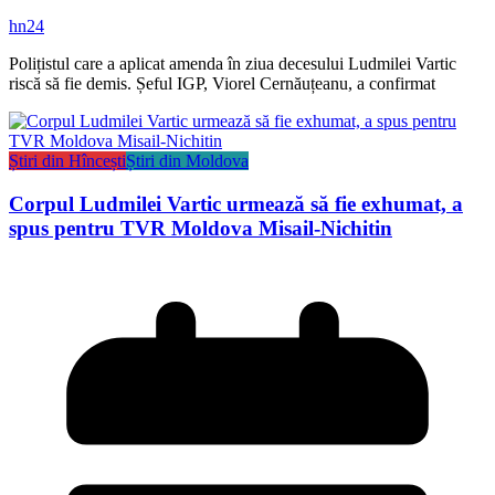
hn24
Polițistul care a aplicat amenda în ziua decesului Ludmilei Vartic
riscă să fie demis. Șeful IGP, Viorel Cernăuțeanu, a confirmat
Știri din Hîncești
Știri din Moldova
Corpul Ludmilei Vartic urmează să fie exhumat, a
spus pentru TVR Moldova Misail-Nichitin