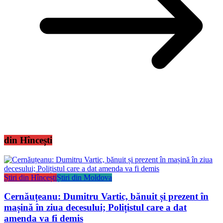
din Hîncești
Știri din Hîncești
Știri din Moldova
Cernăuțeanu: Dumitru Vartic, bănuit și prezent în
mașină în ziua decesului; Polițistul care a dat
amenda va fi demis