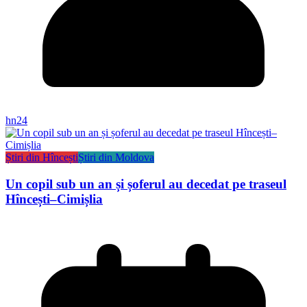
hn24
Știri din Hîncești
Știri din Moldova
Un copil sub un an și șoferul au decedat pe traseul
Hîncești–Cimișlia