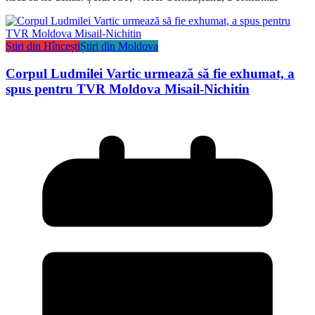
Știri din Hîncești
Știri din Moldova
Corpul Ludmilei Vartic urmează să fie exhumat, a
spus pentru TVR Moldova Misail-Nichitin