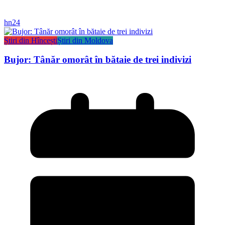
hn24
Știri din Hîncești
Știri din Moldova
Bujor: Tânăr omorât în bătaie de trei indivizi