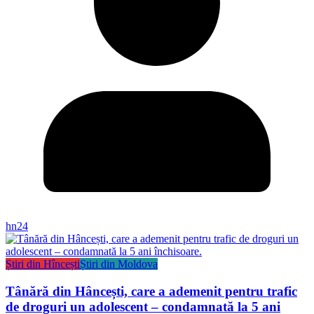
hn24
Știri din Hîncești
Știri din Moldova
Tânără din Hâncești, care a ademenit pentru trafic
de droguri un adolescent – condamnată la 5 ani