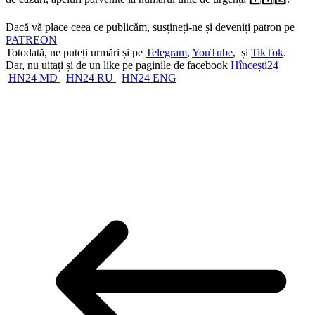
Dacă vă place ceea ce publicăm, susțineți-ne și deveniți patron pe
PATREON
Totodată, ne puteți urmări și pe
Telegram
,
YouTube
, și
TikTok
.
Dar, nu uitați și de un like pe paginile de facebook
Hîncești24
HN24 MD
HN24 RU
HN24 ENG