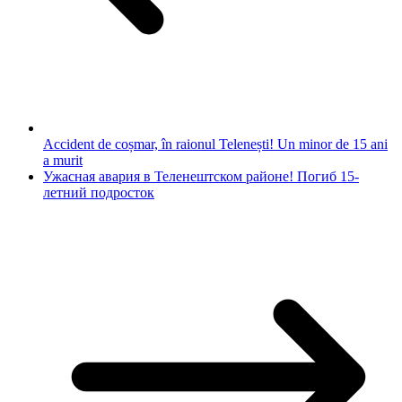
Accident de coșmar, în raionul Telenești! Un minor de 15 ani
a murit
Ужасная авария в Теленештском районе! Погиб 15-
летний подросток