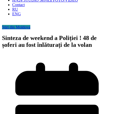
HN24 STUDIO Servicii FOTO/VIDEO
Contact
RU
ENG
Știri din Moldova
Sinteza de weekend a Poliției ! 48 de
șoferi au fost înlăturați de la volan