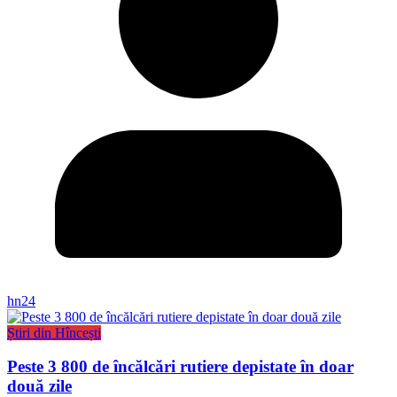
hn24
Știri din Hîncești
Peste 3 800 de încălcări rutiere depistate în doar
două zile