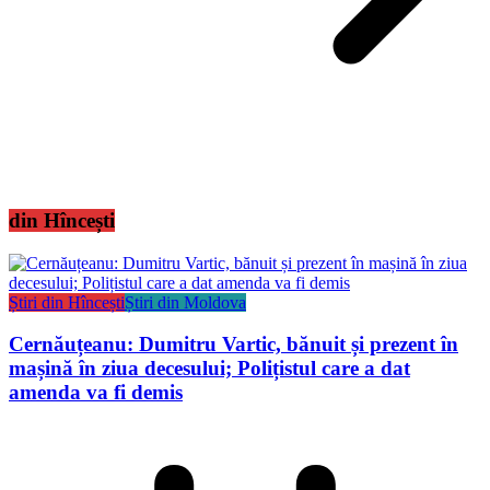
din Hîncești
Știri din Hîncești
Știri din Moldova
Cernăuțeanu: Dumitru Vartic, bănuit și prezent în
mașină în ziua decesului; Polițistul care a dat
amenda va fi demis