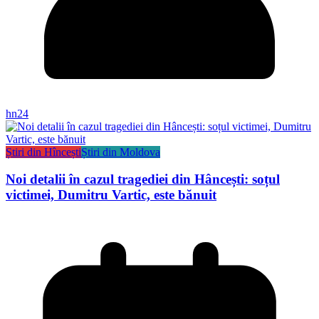
hn24
Știri din Hîncești
Știri din Moldova
Noi detalii în cazul tragediei din Hâncești: soțul
victimei, Dumitru Vartic, este bănuit