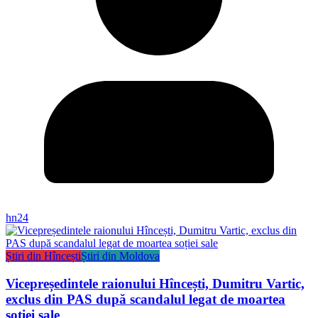
hn24
Știri din Hîncești
Știri din Moldova
Vicepreședintele raionului Hîncești, Dumitru Vartic,
exclus din PAS după scandalul legat de moartea
soției sale