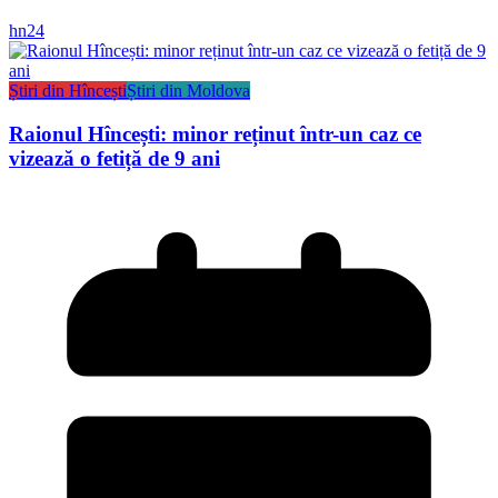
hn24
Știri din Hîncești
Știri din Moldova
Raionul Hîncești: minor reținut într-un caz ce
vizează o fetiță de 9 ani