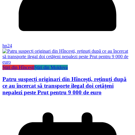
hn24
Știri din Hîncești
Știri din Moldova
Patru suspecți originari din Hîncești, reținuți după
ce au încercat să transporte ilegal doi cetățeni
nepalezi peste Prut pentru 9 000 de euro