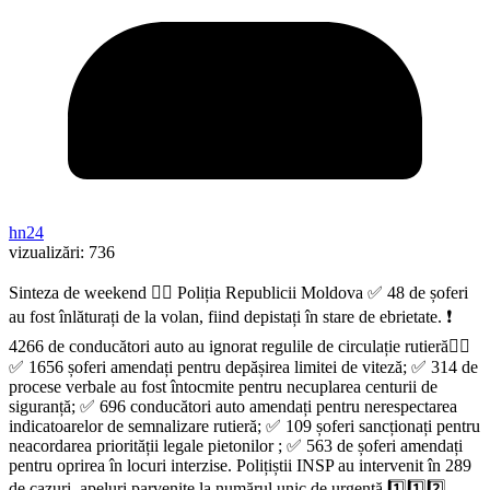
hn24
vizualizări:
736
Sinteza de weekend 👇🏻 Poliția Republicii Moldova ✅️ 48 de șoferi
au fost înlăturați de la volan, fiind depistați în stare de ebrietate. ❗️
4266 de conducători auto au ignorat regulile de circulație rutieră👇🏻
✅️ 1656 șoferi amendați pentru depășirea limitei de viteză; ✅️ 314 de
procese verbale au fost întocmite pentru necuplarea centurii de
siguranță; ✅️ 696 conducători auto amendați pentru nerespectarea
indicatoarelor de semnalizare rutieră; ✅️ 109 șoferi sancționați pentru
neacordarea priorității legale pietonilor ; ✅️ 563 de șoferi amendați
pentru oprirea în locuri interzise. Polițiștii INSP au intervenit în 289
de cazuri, apeluri parvenite la numărul unic de urgență 1️⃣1️⃣2️⃣.