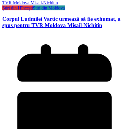
Știri din Hîncești
Știri din Moldova
Corpul Ludmilei Vartic urmează să fie exhumat, a
spus pentru TVR Moldova Misail-Nichitin