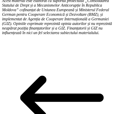
Acest material este elaborat cu suportul proiectului „Consolidarea
Statului de Drept și a Mecanismelor Anticorupție în Republica
Moldova” cofinanțat de Uniunea Europeană și Ministerul Federal
German pentru Cooperare Economică și Dezvoltare (BMZ), și
implementat de Agenția de Cooperare Internațională a Germaniei
(GIZ). Opiniile exprimate reprezintă opinia autorilor și nu reprezintă
neapărat poziția finanțatorilor și a GIZ. Finanțatorii și GIZ nu
influențează în nici un fel selectarea subiectului materialului.