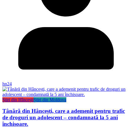
hn24
Știri din Hîncești
Știri din Moldova
Tânără din Hâncești, care a ademenit pentru trafic
de droguri un adolescent – condamnată la 5 ani
închisoare.