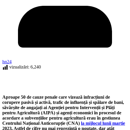
hn24
vizualizări:
6,240
Aproape 50 de cauze penale care vizează infracțiuni de
corupere pasivă și activă, trafic de influență și spălare de bani,
săvârșite de angajați ai Agenției pentru Intervenții și Plăți
pentru Agricultură (AIPA) și agenți economici în procesul de
acordare a subvențiilor pentru agricultură erau în gestiunea
Centrului Național Anticorupție (CNA)
la mijlocul lunii martie
2023. Astfel de cifre nu mai reprezintă o noutate, dar atât