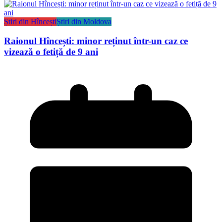
Știri din Hîncești
Știri din Moldova
Raionul Hîncești: minor reținut într-un caz ce
vizează o fetiță de 9 ani