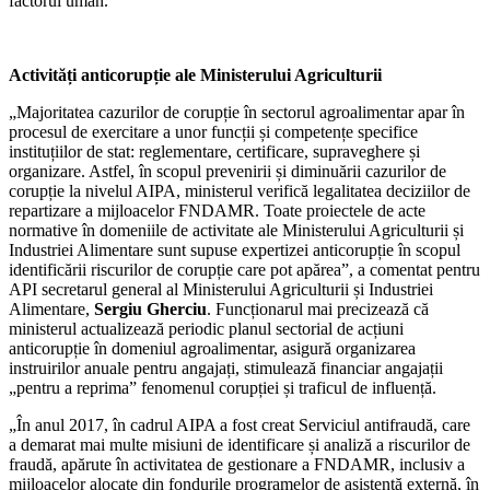
factorul uman.
Activități anticorupție ale Ministerului Agriculturii
„Majoritatea cazurilor de corupție în sectorul agroalimentar apar în
procesul de exercitare a unor funcții și competențe specifice
instituțiilor de stat: reglementare, certificare, supraveghere și
organizare. Astfel, în scopul prevenirii și diminuării cazurilor de
corupție la nivelul AIPA, ministerul verifică legalitatea deciziilor de
repartizare a mijloacelor FNDAMR. Toate proiectele de acte
normative în domeniile de activitate ale Ministerului Agriculturii și
Industriei Alimentare sunt supuse expertizei anticorupție în scopul
identificării riscurilor de corupție care pot apărea”, a comentat pentru
API secretarul general al Ministerului Agriculturii și Industriei
Alimentare,
Sergiu Gherciu
. Funcționarul mai precizează că
ministerul actualizează periodic planul sectorial de acțiuni
anticorupție în domeniul agroalimentar, asigură organizarea
instruirilor anuale pentru angajați, stimulează financiar angajații
„pentru a reprima” fenomenul corupției și traficul de influență.
„În anul 2017, în cadrul AIPA a fost creat Serviciul antifraudă, care
a demarat mai multe misiuni de identificare și analiză a riscurilor de
fraudă, apărute în activitatea de gestionare a FNDAMR, inclusiv a
mijloacelor alocate din fondurile programelor de asistență externă, în