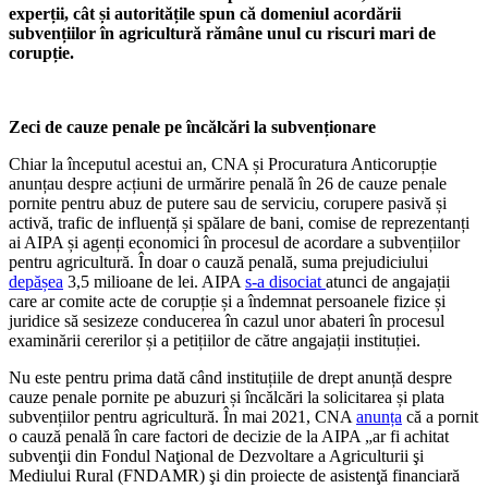
experții, cât și autoritățile spun că domeniul acordării
subvențiilor în agricultură rămâne unul cu riscuri mari de
corupție.
Zeci de cauze penale pe încălcări la subvenționare
Chiar la începutul acestui an, CNA și Procuratura Anticorupție
anunțau despre
acțiuni de urmărire penală în 26 de cauze penale
pornite pentru abuz de putere sau de serviciu, corupere pasivă și
activă, trafic de influență și spălare de bani, comise de reprezentanți
ai AIPA și agenți economici în procesul de acordare a subvențiilor
pentru agricultură. În doar o cauză penală, suma prejudiciului
depășea
3,5 milioane de lei. AIPA
s-a disociat
atunci de angajații
care ar comite acte de corupție și a îndemnat
persoanele fizice și
juridice să sesizeze conducerea în cazul unor abateri în procesul
examinării cererilor și a petițiilor de către angajații instituției.
Nu este pentru prima dată când instituțiile de drept anunță despre
cauze penale pornite pe abuzuri și încălcări la solicitarea și plata
subvențiilor pentru agricultură. În mai 2021, CNA
anunța
că a pornit
o cauză penală în care factori de decizie de la AIPA
„ar fi achitat
subvenţii din Fondul Naţional de Dezvoltare a Agriculturii şi
Mediului Rural (FNDAMR) şi din proiecte de asistenţă financiară