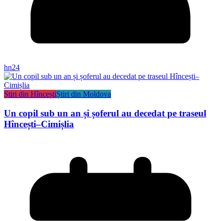
hn24
Știri din Hîncești
Știri din Moldova
Un copil sub un an și șoferul au decedat pe traseul
Hîncești–Cimișlia