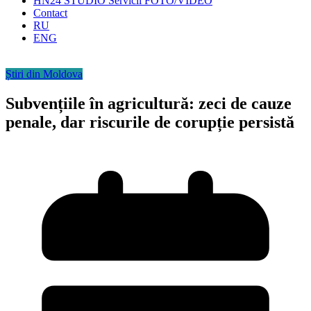
HN24 STUDIO Servicii FOTO/VIDEO
Contact
RU
ENG
Știri din Moldova
Subvențiile în agricultură: zeci de cauze
penale, dar riscurile de corupție persistă