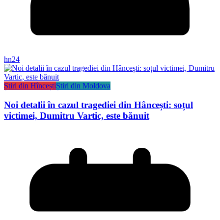
hn24
Știri din Hîncești
Știri din Moldova
Noi detalii în cazul tragediei din Hâncești: soțul
victimei, Dumitru Vartic, este bănuit