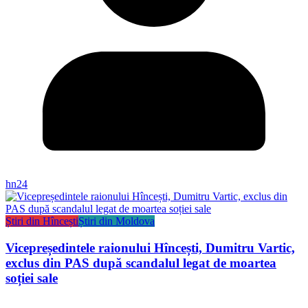
hn24
Știri din Hîncești
Știri din Moldova
Vicepreședintele raionului Hîncești, Dumitru Vartic,
exclus din PAS după scandalul legat de moartea
soției sale