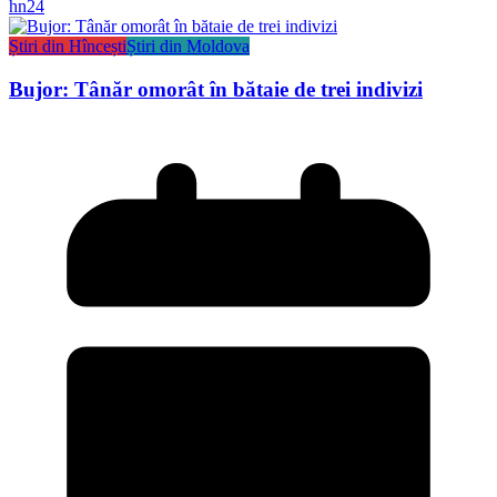
hn24
Știri din Hîncești
Știri din Moldova
Bujor: Tânăr omorât în bătaie de trei indivizi