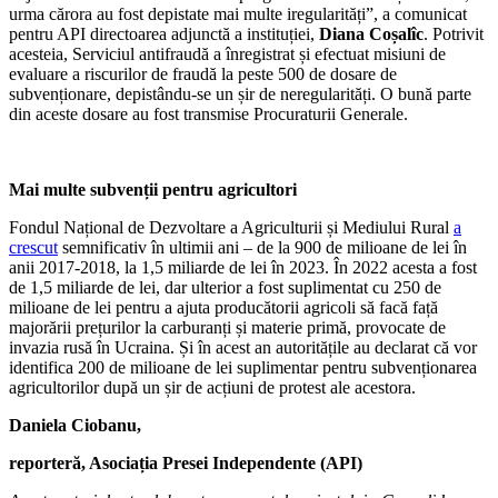
urma cărora au fost depistate mai multe iregularități”, a comunicat
pentru API directoarea adjunctă a instituției,
Diana Coșalîc
. Potrivit
acesteia,
Serviciul antifraudă a înregistrat și efectuat misiuni de
evaluare a riscurilor de fraudă la peste 500 de dosare de
subvenționare, depistându-se un șir de neregularități. O bună parte
din aceste dosare au fost transmise Procuraturii Generale.
Mai multe subvenții pentru agricultori
Fondul Național de Dezvoltare a Agriculturii și Mediului Rural
a
crescut
semnificativ în ultimii ani – de la 900 de milioane de lei în
anii 2017-2018, la 1,5 miliarde de lei în 2023. În 2022 acesta a fost
de 1,5 miliarde de lei, dar ulterior a fost suplimentat cu 250 de
milioane de lei pentru a ajuta producătorii agricoli să facă față
majorării prețurilor la carburanți și materie primă, provocate de
invazia rusă în Ucraina.
Și în acest an autoritățile au declarat că vor
identifica 200 de milioane de lei suplimentar pentru subvenționarea
agricultorilor după un șir de acțiuni de protest ale acestora.
Daniela Ciobanu,
reporteră, Asociația Presei Independente (API)