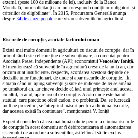
externă (peste 100 de milioane de lei), inclusiv de la Banca
Mondială, unor solicitanţi care nu corespund condițiilor obligatorii și
criteriilor de eligibilitate”. În 2015, Procuratura Generală anunța
despre
34 de cauze penale
care vizau subvențiile în agricultură.
Riscurile de corupție, asociate factorului uman
Există mai multe domenii în agricultură cu riscuri de corupție, dar în
primul rând este cel care ține de subvenționare, a comentat pentru
Asociația Presei Independente (API) economistul
Veaceslav Ioniță
.
El menționează că subvențiile în agricultură cresc de la an la an, dar
oricum sunt insuficiente, respectiv, acordarea acestora depinde de
deciziile unor funcționari, de unde și apar riscurile de corupție. „
În
situația când nu ajung subvenții și sute de milioane de lei se amână
pe următorul an, iar cineva decide că iată unul primește anul acesta,
iar altul, la anul, apare riscul de corupție. Acolo unde este banul
statului, care practic se oferă cadou, e o problemă. Da, se lucrează
mult pe proceduri, se întreprind măsuri pentru a diminua riscurile,
dar acestea există în continuare”, menționează V. Ioniță.
Expertul consideră că cea mai bună soluție pentru a elimina riscurile
de corupție în acest domeniu ar fi debirocratizarea și automatizarea
sistemului de acordare a subvențiilor, astfel încât să fie exclus