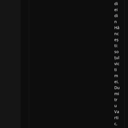
di
ei
di
n
Hâ
nc
eș
ti:
so
țul
vic
ti
m
ei,
Du
mi
tr
u
Va
rti
c,