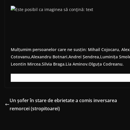
Mulțumim persoanelor care ne susțin: Mihail Cojocaru, Ale
Cotovanu,Alexandru Botnari.Andrei Șendrea,Luminița Smole
Leontin Mircea.Silvia Braga.Lia Aminov.Olguța Codreanu.
Un șofer în stare de ebrietate a comis inversarea
remorcei (stropitoarei)