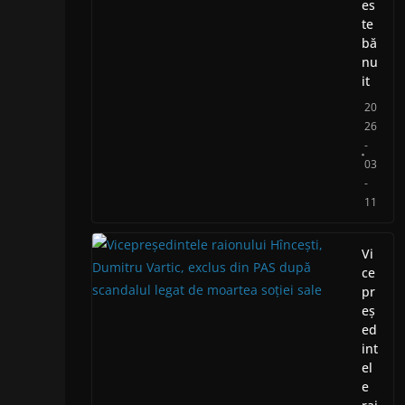
es
te
bă
nu
it
20
26
-
03
-
11
Vi
ce
pr
eș
ed
int
el
e