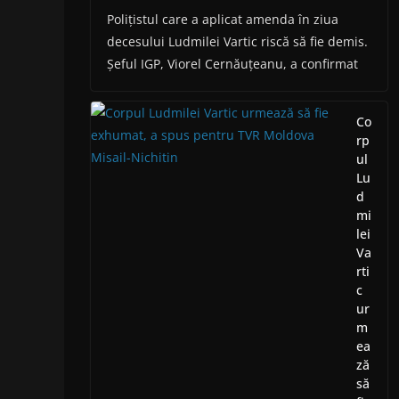
Polițistul care a aplicat amenda în ziua
decesului Ludmilei Vartic riscă să fie demis.
Șeful IGP, Viorel Cernăuțeanu, a confirmat
Co
rp
ul
Lu
d
mi
lei
Va
rti
c
ur
m
ea
ză
să