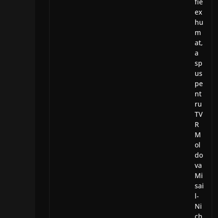
fie
ex
hu
m
at,
a
sp
us
pe
nt
ru
TV
R
M
ol
do
va
Mi
sai
l-
Ni
ch