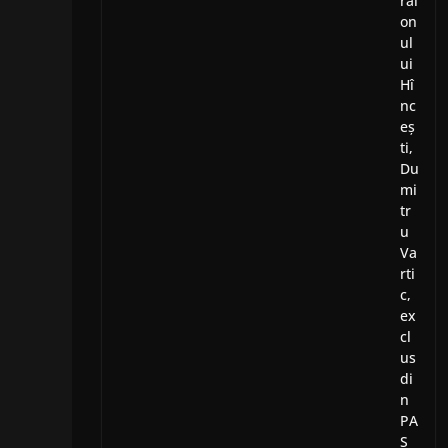
rai
on
ul
ui
Hî
nc
eș
ti,
Du
mi
tr
u
Va
rti
c,
ex
cl
us
di
n
PA
S