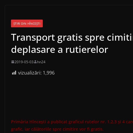
ȘTIRI DIN HÎNCEȘTI
Transport gratis spre cimiti
deplasare a rutierelor
2019-05-03
hn24
vizualizări:
1,996
Primăria Hîncești a publicat graficul rutelor nr. 1,2,3 și 4 ca
grafic, iar călătoriile spre cimitire vor fi gratis.