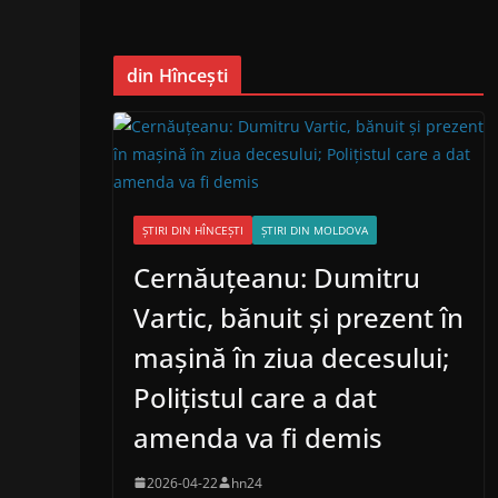
din Hîncești
ȘTIRI DIN HÎNCEȘTI
ȘTIRI DIN MOLDOVA
Cernăuțeanu: Dumitru
Vartic, bănuit și prezent în
mașină în ziua decesului;
Polițistul care a dat
amenda va fi demis
2026-04-22
hn24