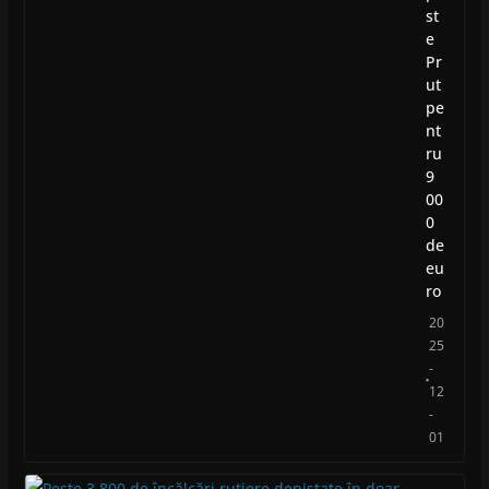
st
e
Pr
ut
pe
nt
ru
9
00
0
de
eu
ro
20
25
-
12
-
01