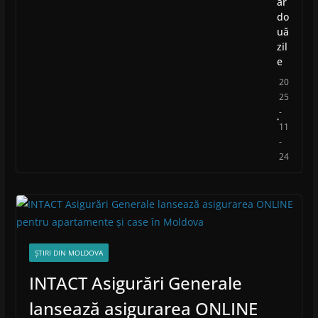
ar
do
uă
zil
e
20
25
-
11
-
24
ȘTIRI DIN MOLDOVA
INTACT Asigurări Generale
lansează asigurarea ONLINE