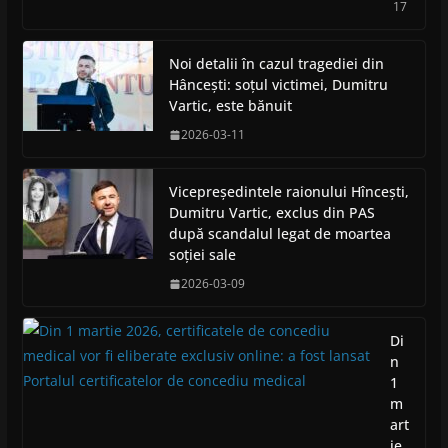
17
Noi detalii în cazul tragediei din
Hâncești: soțul victimei, Dumitru
Vartic, este bănuit
2026-03-11
Vicepreședintele raionului Hîncești,
Dumitru Vartic, exclus din PAS
după scandalul legat de moartea
soției sale
2026-03-09
Di
n
1
m
art
ie