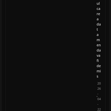
ul
ca
re
a
da
t
a
m
en
da
va
fi
de
mi
s
20
26
-
04
-
22