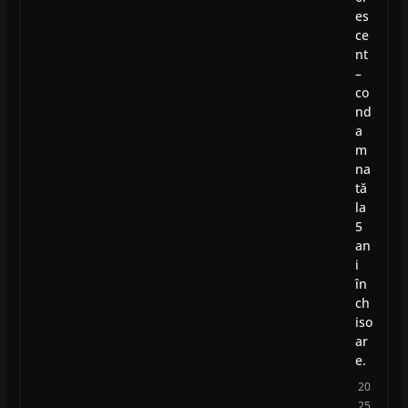
es
ce
nt
–
co
nd
a
m
na
tă
la
5
an
i
în
ch
iso
ar
e.
20
25