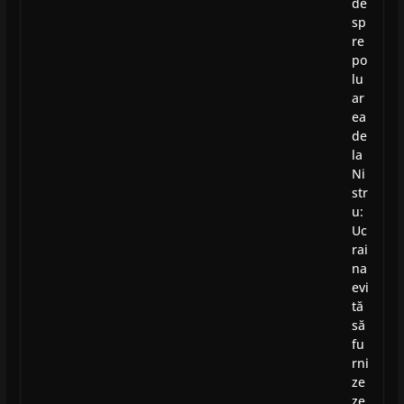
de
sp
re
po
lu
ar
ea
de
la
Ni
str
u:
Uc
rai
na
evi
tă
să
fu
rni
ze
ze