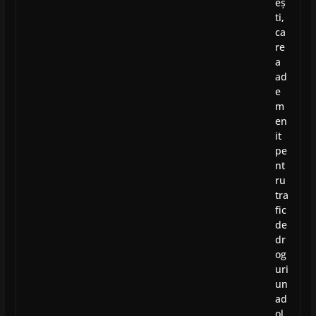
eș
ti,
ca
re
a
ad
e
m
en
it
pe
nt
ru
tra
fic
de
dr
og
uri
un
ad
ol