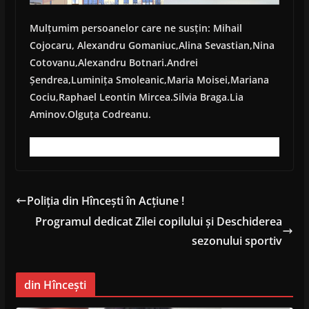
Mulțumim persoanelor care ne susțin: Mihail
Cojocaru, Alexandru Gomaniuc,Alina Sevastian,Nina
Cotovanu,Alexandru Botnari.Andrei
Șendrea,Luminița Smoleanic,Maria Moisei,Mariana
Cociu,Raphael Leontin Mircea.Silvia Braga.Lia
Aminov.Olguța Codreanu.
Poliția din Hîncești în Acțiune !
Programul dedicat Zilei copilului și Deschiderea
sezonului sportiv
din Hîncești