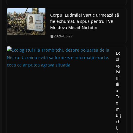
Corpul Ludmilei Vartic urmează să
fie exhumat, a spus pentru TVR
Moldova Misail-Nichitin
2026-03-27
Ec
ol
og
ist
ul
Ili
a
Tr
o
m
biț
ch
i,