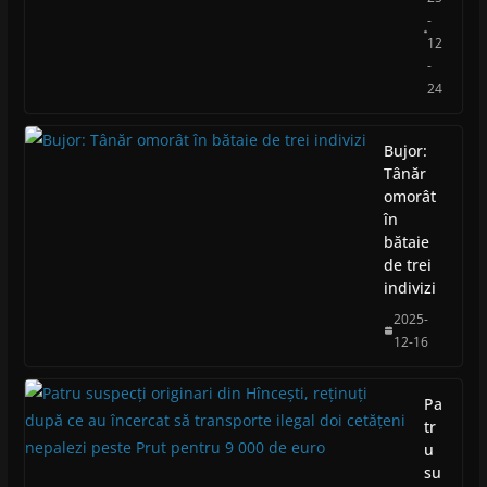
-
12
-
24
Bujor:
Tânăr
omorât
în
bătaie
de trei
indivizi
2025-
12-16
Pa
tr
u
su