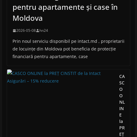
pentru apartamente și case în
Moldova
2026-05-08
hn24
Prin noul serviciu disponibil pe intact.md , proprietarii
de locuințe din Moldova pot beneficia de protecție
financiară pentru apartamente, case
CA
SC
O
O
NL
IN
E
la
PR
EȚ