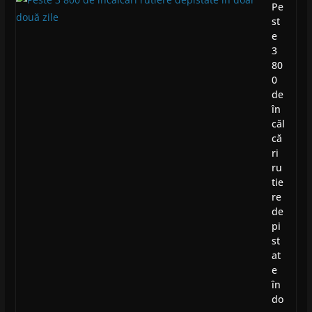
Pe
st
e
3
80
0
de
în
căl
că
ri
ru
tie
re
de
pi
st
at
e
în
do