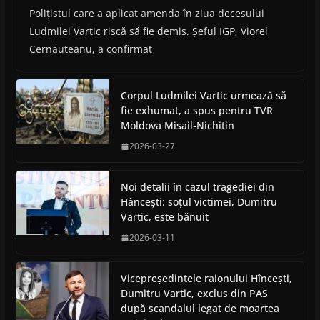
Polițistul care a aplicat amenda în ziua decesului
Ludmilei Vartic riscă să fie demis. Șeful IGP, Viorel
Cernăuțeanu, a confirmat
Corpul Ludmilei Vartic urmează să
fie exhumat, a spus pentru TVR
Moldova Misail-Nichitin
2026-03-27
Noi detalii în cazul tragediei din
Hâncești: soțul victimei, Dumitru
Vartic, este bănuit
2026-03-11
Vicepreședintele raionului Hîncești,
Dumitru Vartic, exclus din PAS
după scandalul legat de moartea