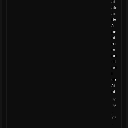
ai
atr
ac
tiv
ă
pe
nt
ru
m
un
cit
ori
i
str
ăi
ni
20
26
-
03
-