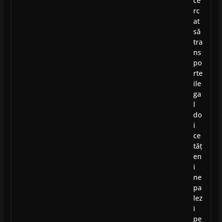
ce
rc
at
să
tra
ns
po
rte
ile
ga
l
do
i
ce
tăț
en
i
ne
pa
lez
i
pe