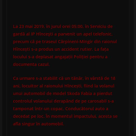
La 23 mai 2019, în jurul orei 05:00, în Serviciu de
gardă al IP Hînceşti a parvenit un apel telefonic,
precum că pe traseul Cărpineni-Mingir din raionul
Hîncești s-a produs un accident rutier. La fața
locului s-a deplasat angajații Poliției pentru a
documenta cazul.
Ca urmare s-a stabilit că un tânăr, în vârstă de 18
ani, locuitor al raionului Hîncești, fiind la volanul
unui automobil de model Skoda Fabia a pierdut
controlul volanului derapând de pe carosabil s-a
tamponat într-un copac. Conducătorul auto a
decedat pe loc. În momentul impactului, acesta se
afla singur în automobil.