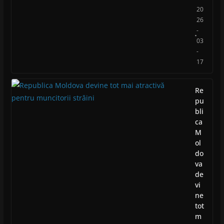
20
26
-
03
-
17
Re
pu
bli
ca
M
ol
do
va
de
vi
ne
tot
m