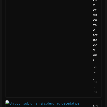
z
ce
viz
ea
ză
o
fet
iță
de
9
an
i
20
26
-
02
-
02
Un