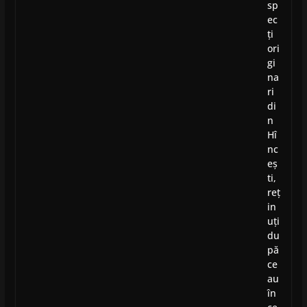
sp
ec
ți
ori
gi
na
ri
di
n
Hî
nc
eș
ti,
reț
in
uți
du
pă
ce
au
în