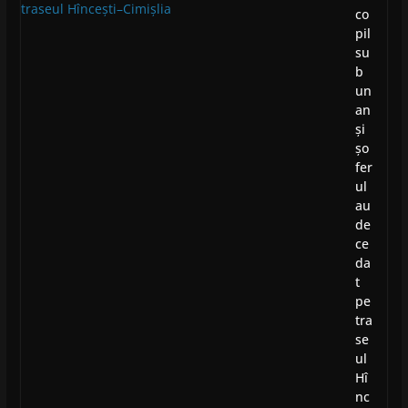
co
pil
su
b
un
an
și
șo
fer
ul
au
de
ce
da
t
pe
tra
se
ul
Hî
nc