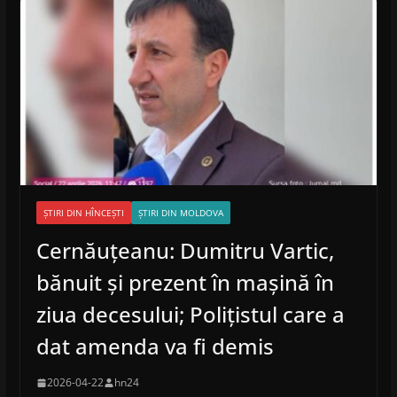
ȘTIRI DIN HÎNCEȘTI
ȘTIRI DIN MOLDOVA
Cernăuțeanu: Dumitru Vartic,
bănuit și prezent în mașină în
ziua decesului; Polițistul care a
dat amenda va fi demis
2026-04-22
hn24