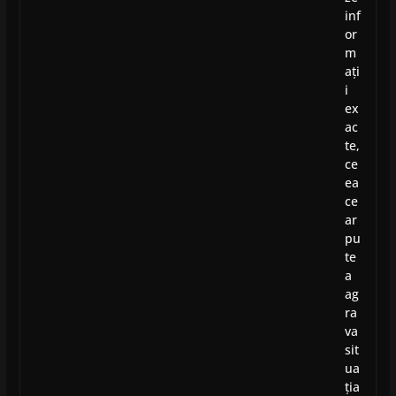
inf
or
m
ați
i
ex
ac
te,
ce
ea
ce
ar
pu
te
a
ag
ra
va
sit
ua
ția