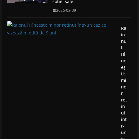
soției sale
2026-03-09
Ra
io
nu
l
Hî
nc
eș
ti:
mi
no
r
reț
in
ut
înt
r-
un
ca