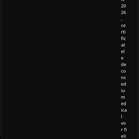
20
26
,
ce
rti
fic
at
el
e
de
co
nc
ed
iu
m
ed
ica
l
vo
r fi
eli