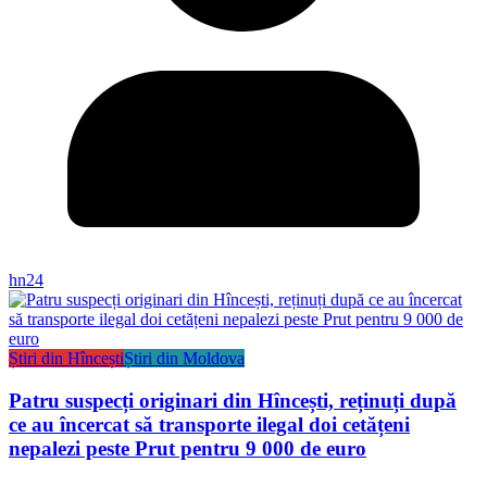
hn24
Știri din Hîncești
Știri din Moldova
Patru suspecți originari din Hîncești, reținuți după
ce au încercat să transporte ilegal doi cetățeni
nepalezi peste Prut pentru 9 000 de euro