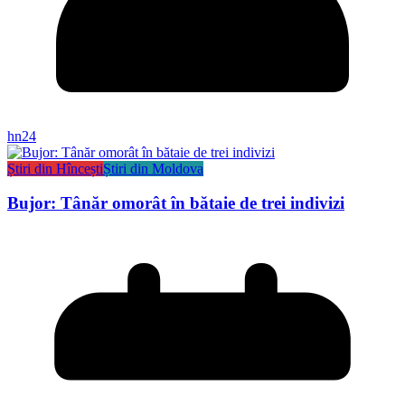
hn24
Știri din Hîncești
Știri din Moldova
Bujor: Tânăr omorât în bătaie de trei indivizi