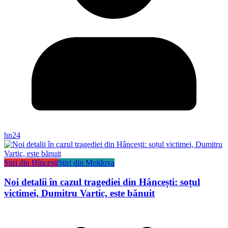
hn24
Știri din Hîncești
Știri din Moldova
Noi detalii în cazul tragediei din Hâncești: soțul
victimei, Dumitru Vartic, este bănuit