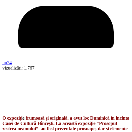
hn24
vizualizări:
1,767
O expoziți
e
frumoasă și originală, a avut loc Duminică în incinta
Casei de Cultură Hîncești. La această expoziție “Prosopul-
zestrea neamului” au fost prezentate prosoape, dar și elemente