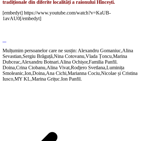
tradiționale din diferite localități a raionului Hîncești.
[embedyt] https://www.youtube.com/watch?v=KaUB-
1avAU0[/embedyt]
Mulțumim persoanelor care ne susțin: Alexandru Gomaniuc,Alina
Sevastian,Sergiu Brăguță,Nina Cotovanu,Vlada Țoncu,Marina
Dubceac,Alexandru Botnari.Alina Ochișor,Familia Panfil.
Doina,Crina Ciobanu,Alina Vivat,Rodjero Svetlana,Luminița
Smoleanic,Ion,Doina,Ana Cichi,Marianna Cociu,Nicolae și Cristina
Iusco,MY KL,Marina Grițuc.Ion Panfil.