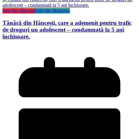
Știri din Hîncești
Știri din Moldova
Tânără din Hâncești, care a ademenit pentru trafic
de droguri un adolescent – condamnată la 5 ani
închisoare.