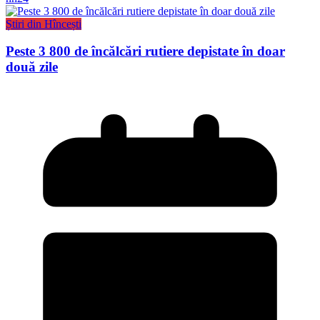
Știri din Hîncești
Peste 3 800 de încălcări rutiere depistate în doar
două zile