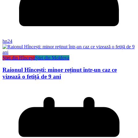
hn24
Știri din Hîncești
Știri din Moldova
Raionul Hîncești: minor reținut într-un caz ce
vizează o fetiță de 9 ani