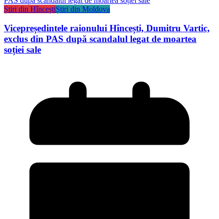
Știri din Hîncești
Știri din Moldova
Vicepreședintele raionului Hîncești, Dumitru Vartic,
exclus din PAS după scandalul legat de moartea
soției sale