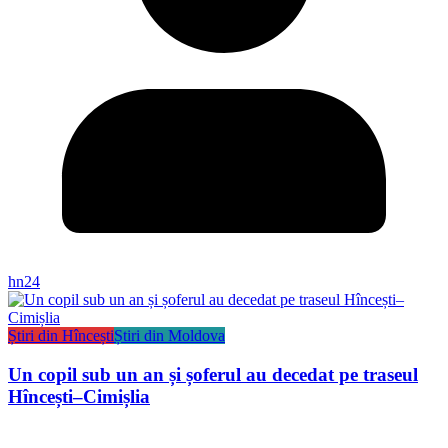
hn24
Știri din Hîncești
Știri din Moldova
Un copil sub un an și șoferul au decedat pe traseul
Hîncești–Cimișlia