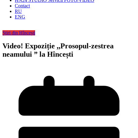
HN24 STUDIO Servicii FOTO/VIDEO
Contact
RU
ENG
Știri din Hîncești
Video! Expoziție ,,Prosopul-zestrea
neamului ” la Hîncești