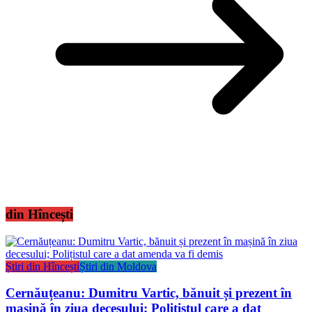
din Hîncești
Știri din Hîncești
Știri din Moldova
Cernăuțeanu: Dumitru Vartic, bănuit și prezent în
mașină în ziua decesului; Polițistul care a dat