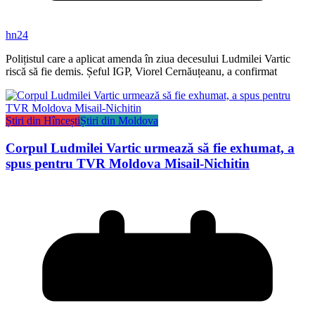
hn24
Polițistul care a aplicat amenda în ziua decesului Ludmilei Vartic
riscă să fie demis. Șeful IGP, Viorel Cernăuțeanu, a confirmat
Știri din Hîncești
Știri din Moldova
Corpul Ludmilei Vartic urmează să fie exhumat, a
spus pentru TVR Moldova Misail-Nichitin