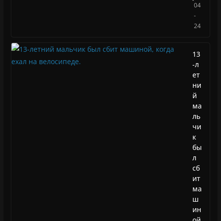
04
-
24
13
-л
ет
ни
й
ма
ль
чи
к
бы
л
сб
ит
ма
ш
ин
ой