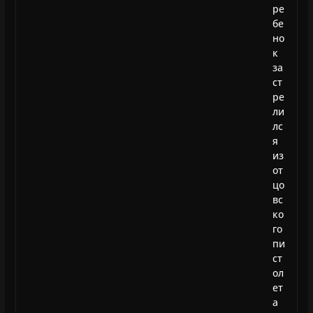
ре
бе
но
к
за
ст
ре
ли
лс
я
из
от
цо
вс
ко
го
пи
ст
ол
ет
а