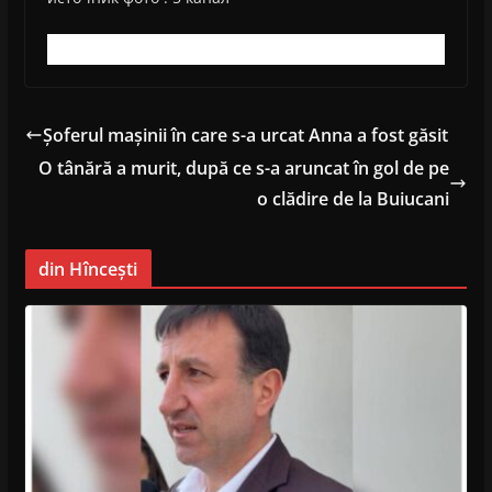
Șoferul mașinii în care s-a urcat Anna a fost găsit
O tânără a murit, după ce s-a aruncat în gol de pe
o clădire de la Buiucani
din Hîncești