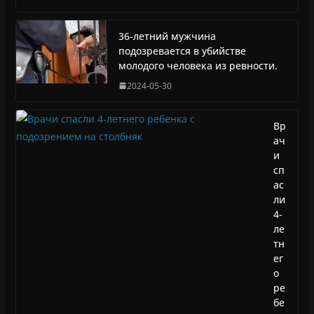
36-летний мужчина
подозревается в убийстве
молодого человека из ревности.
2024-05-30
Вр
ач
и
сп
ас
ли
4-
ле
тн
ег
о
ре
бе