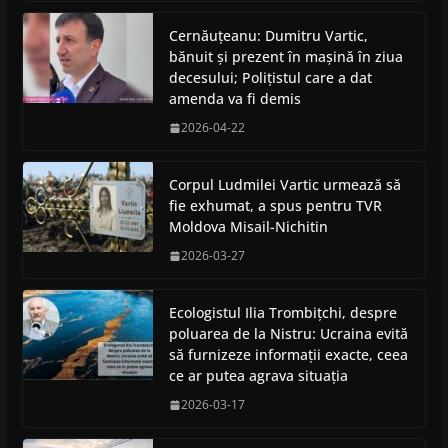
Cernăuțeanu: Dumitru Vartic,
bănuit și prezent în mașină în ziua
decesului; Polițistul care a dat
amenda va fi demis
2026-04-22
Corpul Ludmilei Vartic urmează să
fie exhumat, a spus pentru TVR
Moldova Misail-Nichitin
2026-03-27
Ecologistul Ilia Trombițchi, despre
poluarea de la Nistru: Ucraina evită
să furnizeze informații exacte, ceea
ce ar putea agrava situația
2026-03-17