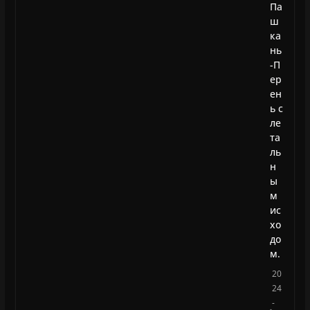
Па
ш
ка
нь
-П
ер
ен
ь с
ле
та
ль
н
ы
м
ис
хо
до
м.
20
24
-