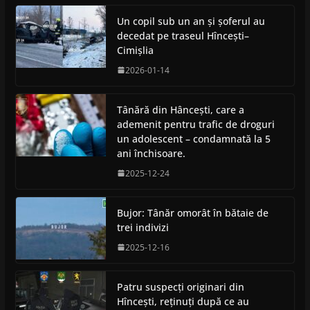
Un copil sub un an și șoferul au
decedat pe traseul Hîncești–
Cimișlia
2026-01-14
Tânără din Hâncești, care a
ademenit pentru trafic de droguri
un adolescent – condamnată la 5
ani închisoare.
2025-12-24
Bujor: Tânăr omorât în bătaie de
trei indivizi
2025-12-16
Patru suspecți originari din
Hîncești, reținuți după ce au