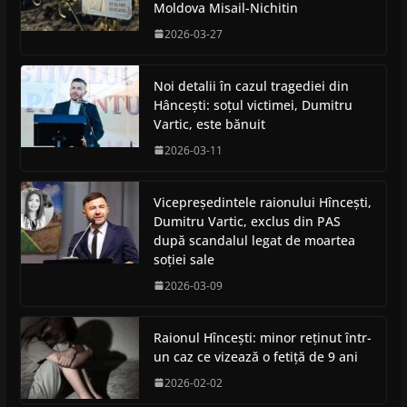
Moldova Misail-Nichitin
2026-03-27
Noi detalii în cazul tragediei din
Hâncești: soțul victimei, Dumitru
Vartic, este bănuit
2026-03-11
Vicepreședintele raionului Hîncești,
Dumitru Vartic, exclus din PAS
după scandalul legat de moartea
soției sale
2026-03-09
Raionul Hîncești: minor reținut într-
un caz ce vizează o fetiță de 9 ani
2026-02-02