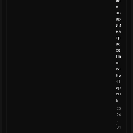
ая
в
ав
ар
ии
на
тр
ас
се
Па
ш
ка
нь
-П
ер
ен
ь
20
24
-
04