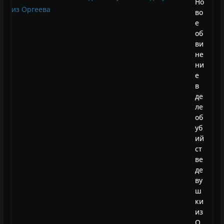
Но
во
е
об
ви
не
ни
е
в
де
ле
об
уб
ий
ст
ве
де
ву
ш
ки
из
О