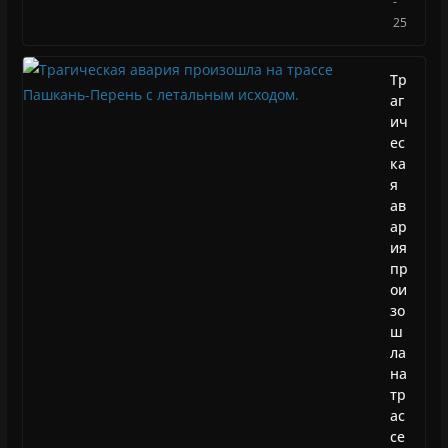
-
25
Тр
аг
ич
ес
ка
я
ав
ар
ия
пр
ои
зо
ш
ла
на
тр
ас
се