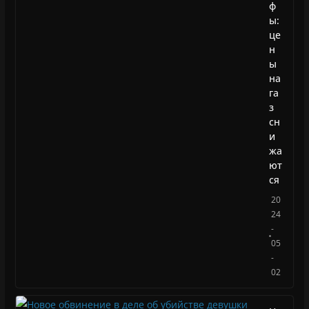
ф
ы:
це
н
ы
на
га
з
сн
и
жа
ют
ся
20
24
-
05
-
02