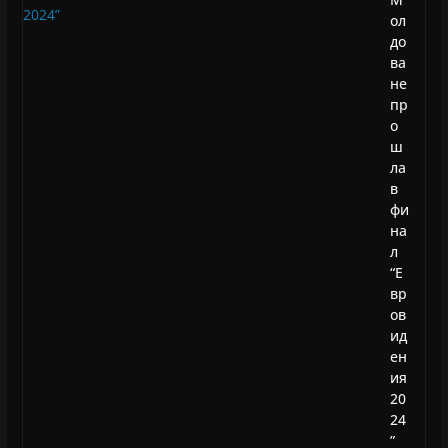
ол
до
ва
не
пр
о
ш
ла
в
фи
на
л
“Е
вр
ов
ид
ен
ия
20
24
”