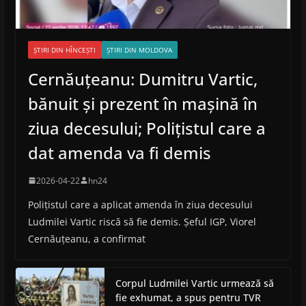
ȘTIRI DIN HÎNCEȘTI
ȘTIRI DIN MOLDOVA
Cernăuțeanu: Dumitru Vartic,
bănuit și prezent în mașină în
ziua decesului; Polițistul care a
dat amenda va fi demis
2026-04-22
hn24
Polițistul care a aplicat amenda în ziua decesului
Ludmilei Vartic riscă să fie demis. Șeful IGP, Viorel
Cernăuțeanu, a confirmat
Corpul Ludmilei Vartic urmează să
fie exhumat, a spus pentru TVR