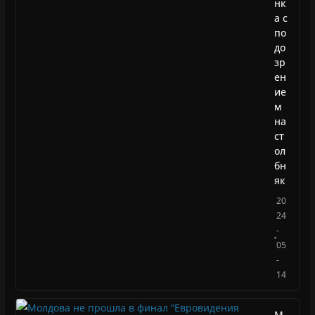
нк
а с
по
до
зр
ен
ие
м
на
ст
ол
бн
як
20
24
-
05
-
14
М