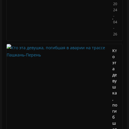
20
24
-
04
-
26
Кт
о
эт
а
де
ву
ш
ка
,
по
ги
б
ш