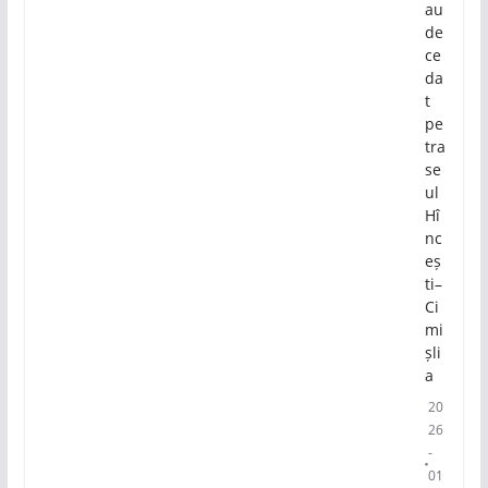
au
de
ce
da
t
pe
tra
se
ul
Hî
nc
eș
ti–
Ci
mi
șli
a
20
26
-
01