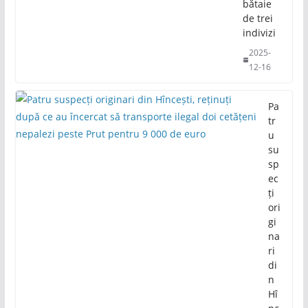
bătaie
de trei
indivizi
2025-
12-16
Pa
tr
u
su
sp
ec
ți
ori
gi
na
ri
di
n
Hî