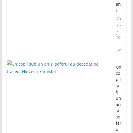
an
i
20
26
-
02
-
02
Un
co
pil
su
b
un
an
și
șo
fer
ul