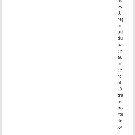
nc
eș
ti,
reț
in
uți
du
pă
ce
au
în
ce
rc
at
să
tra
ns
po
rte
ile
ga
l