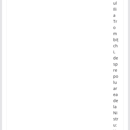
ul
Ili
a
Tr
o
m
biț
ch
i,
de
sp
re
po
lu
ar
ea
de
la
Ni
str
u: