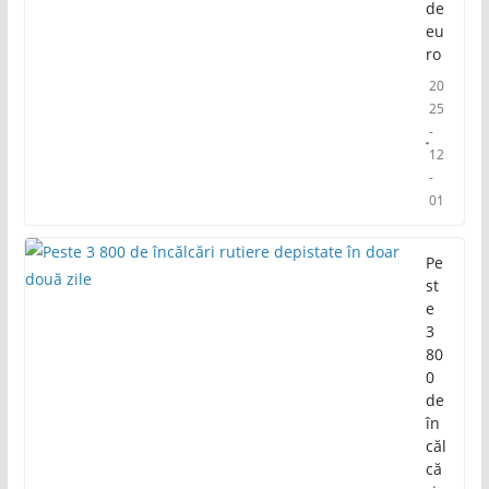
de
eu
ro
20
25
-
12
-
01
Pe
st
e
3
80
0
de
în
căl
că