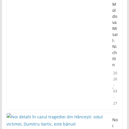
M
ol
do
va
Mi
sai
l-
Ni
ch
iti
n
20
26
-
03
-
27
No
i