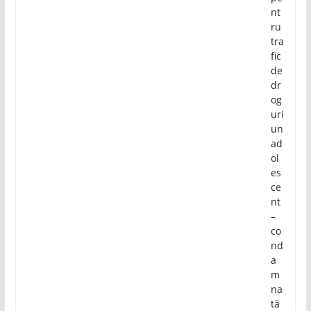
nt
ru
tra
fic
de
dr
og
uri
un
ad
ol
es
ce
nt
–
co
nd
a
m
na
tă