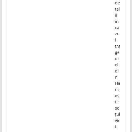
de
tal
ii
în
ca
zu
l
tra
ge
di
ei
di
n
Hâ
nc
eș
ti:
so
țul
vic
ti