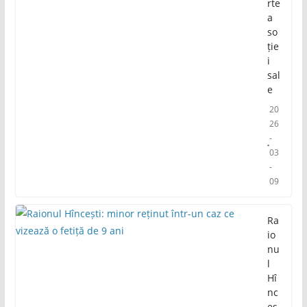
rte
a
so
ție
i
sal
e
20
26
-
03
-
09
Ra
io
nu
l
Hî
nc
eș