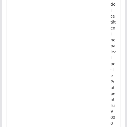
do
i
ce
tăț
en
i
ne
pa
lez
i
pe
st
e
Pr
ut
pe
nt
ru
9
00
0