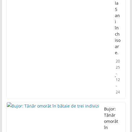
la
5
an
i
în
ch
iso
ar
e.
20
25
-
12
-
24
Bujor:
Tânăr
omorât
în