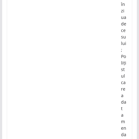
în
zi
ua
de
ce
su
lui
;
Po
liți
st
ul
ca
re
a
da
t
a
m
en
da