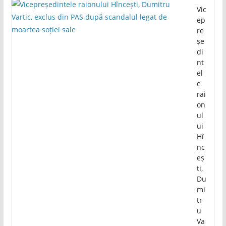
Vic
ep
re
șe
di
nt
el
e
rai
on
ul
ui
Hî
nc
eș
ti,
Du
mi
tr
u
Va