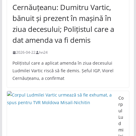
Cernăuțeanu: Dumitru Vartic,
bănuit și prezent în mașină în
ziua decesului; Polițistul care a
dat amenda va fi demis
2026-04-22
hn24
Polițistul care a aplicat amenda în ziua decesului
Ludmilei Vartic riscă să fie demis. Șeful IGP, Viorel
Cernăuțeanu, a confirmat
Co
rp
ul
Lu
d
mi