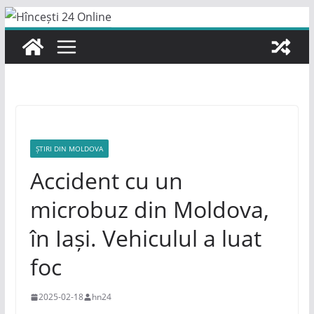
Skip
to
content
ȘTIRI DIN MOLDOVA
Accident cu un
microbuz din Moldova,
în Iași. Vehiculul a luat
foc
2025-02-18
hn24