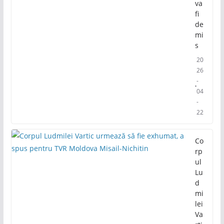
va
fi
de
mi
s
20
26
-
04
-
22
Co
rp
ul
Lu
d
mi
lei
Va