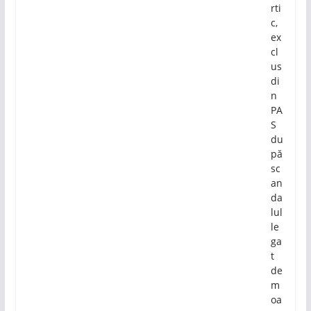
rti
c,
ex
cl
us
di
n
PA
S
du
pă
sc
an
da
lul
le
ga
t
de
m
oa