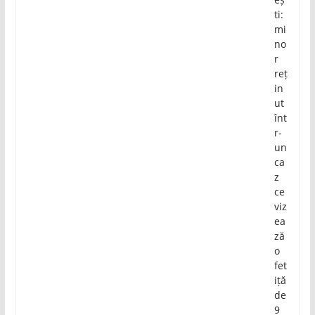
ti:
mi
no
r
reț
in
ut
înt
r-
un
ca
z
ce
viz
ea
ză
o
fet
iță
de
9