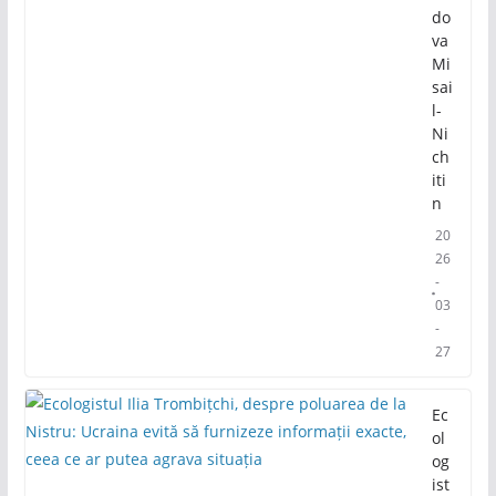
do
va
Mi
sai
l-
Ni
ch
iti
n
20
26
-
03
-
27
Ec
ol
og
ist