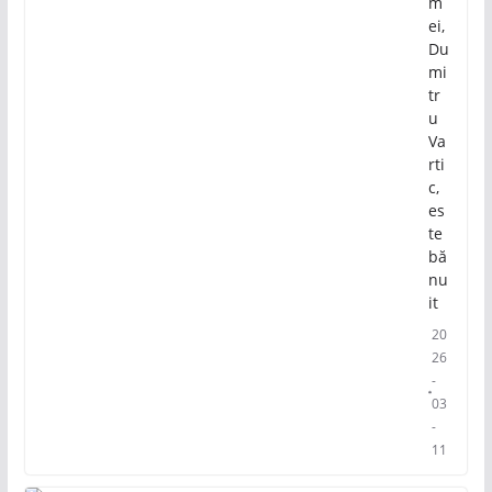
m
ei,
Du
mi
tr
u
Va
rti
c,
es
te
bă
nu
it
20
26
-
03
-
11