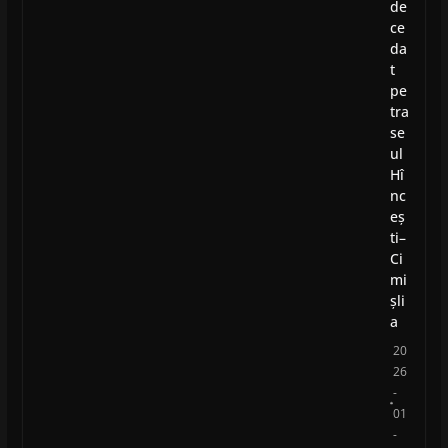
de
ce
da
t
pe
tra
se
ul
Hî
nc
eș
ti–
Ci
mi
șli
a
20
26
-
01
-