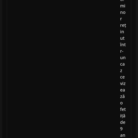
mi
no
r
reț
in
ut
înt
r-
un
ca
z
ce
viz
ea
ză
o
fet
iță
de
9
an