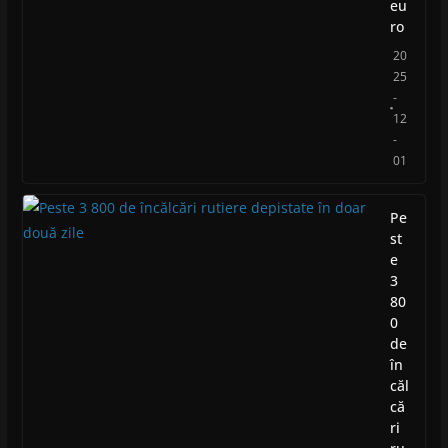
eu
ro
20
25
-
12
-
01
Pe
st
e
3
80
0
de
în
căl
că
ri