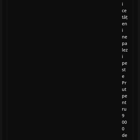
i
ce
tăț
en
i
ne
pa
lez
i
pe
st
e
Pr
ut
pe
nt
ru
9
00
0
de