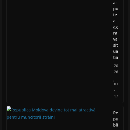
ar
pu
te
a
ag
ra
va
sit
ua
ția
20
26
-
03
-
17
Re
pu
bli