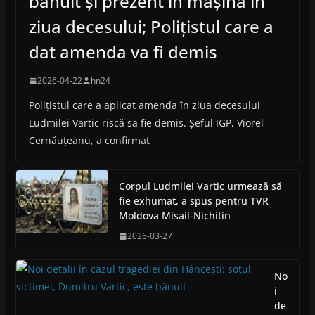
bănuit și prezent în mașină în
ziua decesului; Polițistul care a
dat amenda va fi demis
2026-04-22
hn24
Polițistul care a aplicat amenda în ziua decesului
Ludmilei Vartic riscă să fie demis. Șeful IGP, Viorel
Cernăuțeanu, a confirmat
Corpul Ludmilei Vartic urmează să
fie exhumat, a spus pentru TVR
Moldova Misail-Nichitin
2026-03-27
No
i
de