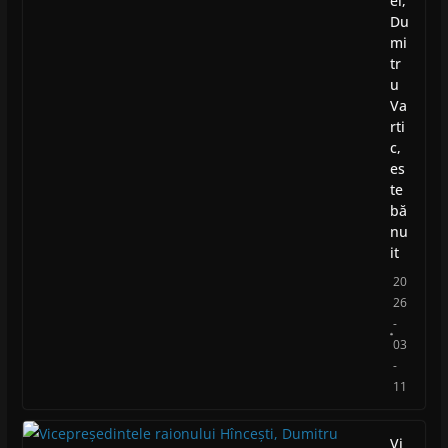
ei,
Du
mi
tr
u
Va
rti
c,
es
te
bă
nu
it
20
26
-
03
-
11
Vi