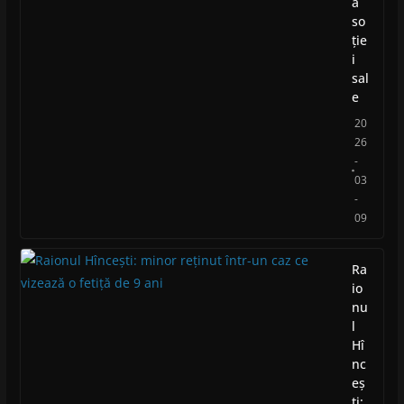
a
so
ție
i
sal
e
20
26
-
03
-
09
Ra
io
nu
l
Hî
nc
eș
ti: