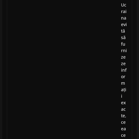
Uc
rai
na
evi
tă
să
fu
rni
ze
ze
inf
or
m
ați
i
ex
ac
te,
ce
ea
ce