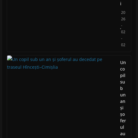
i
20
26
-
02
-
02
Un
co
pil
su
b
un
an
și
șo
fer
ul
au