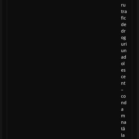
ru
tra
fic
de
dr
og
uri
un
ad
ol
es
ce
nt
–
co
nd
a
m
na
tă
la