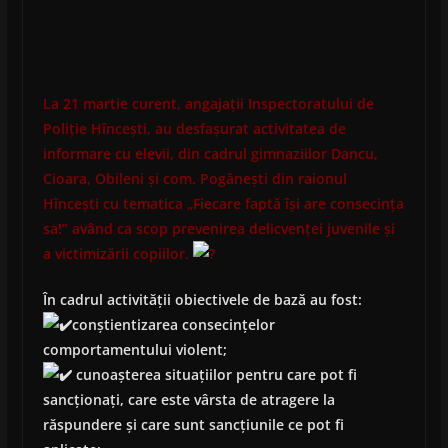
La 21 martie curent, angajații Inspectoratului de
Poliție Hîncești, au desfașurat activitatea de
informare cu elevii, din cadrul gimnaziilor Dancu,
Cioara, Obileni și com. Pogănești din raionul
Hîncești cu tematica „Fiecare faptă își are consecința
sa!” având ca scop prevenirea delicvenței juvenile și
a victimizării copiilor.
În cadrul activității obiectivele de bază au fost:
conștientizarea consecințelor
comportamentului violent;
cunoașterea situațiilor pentru care pot fi
sancționați, care este vârsta de atragere la
răspundere și care sunt sancțiunile ce pot fi