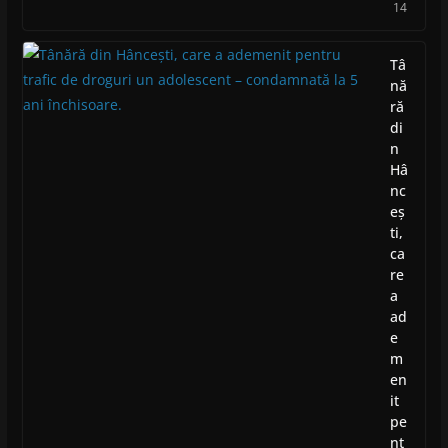
14
Tâ
nă
ră
di
n
Hâ
nc
eș
ti,
ca
re
a
ad
e
m
en
it
pe
nt