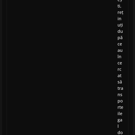
ti,
reț
in
uți
du
pă
ce
au
în
ce
rc
at
să
tra
ns
po
rte
ile
ga
l
do