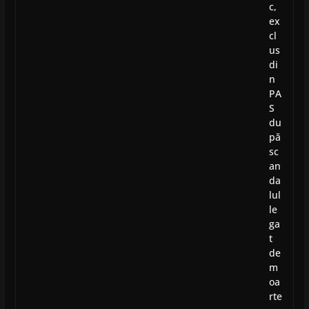
c,
ex
cl
us
di
n
PA
S
du
pă
sc
an
da
lul
le
ga
t
de
m
oa
rte