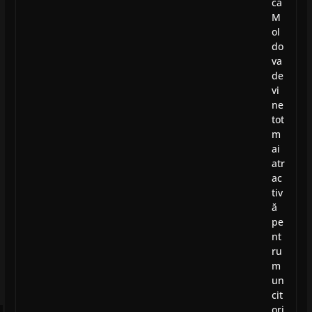
ca
M
ol
do
va
de
vi
ne
tot
m
ai
atr
ac
tiv
ă
pe
nt
ru
m
un
cit
ori