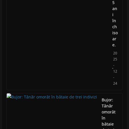
5
an
i
în
ch
iso
ar
e.
20
25
-
12
-
24
Bujor:
Tânăr
omorât
în
bătaie