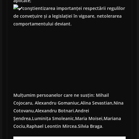
aplicate;
conştientizarea importanței respectării regulilor
de convețuire și a legislației în vigoare, netolerarea
comportamentului deviant.
Mulțumim persoanelor care ne susțin: Mihail
Cojocaru, Alexandru Gomaniuc,Alina Sevastian,Nina
Cotovanu,Alexandru Botnari.Andrei
Șendrea,Luminița Smoleanic,Maria Moisei,Mariana
Cociu,Raphael Leontin Mircea.Silvia Braga
.