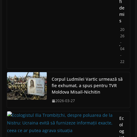
fi
de
mi
s
20
26
-
04
-
22
Corpul Ludmilei Vartic urmează să
fie exhumat, a spus pentru TVR
Moldova Misail-Nichitin
2026-03-27
Ec
ol
og