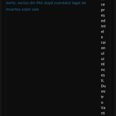
ce
pr
eș
ed
int
el
e
rai
on
ul
ui
Hî
nc
eș
ti,
Du
mi
tr
u
Va
rti