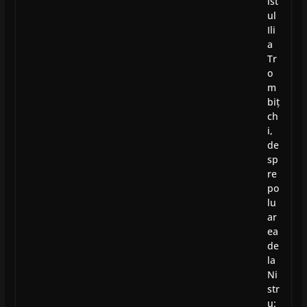
ist
ul
Ili
a
Tr
o
m
biț
ch
i,
de
sp
re
po
lu
ar
ea
de
la
Ni
str
u: