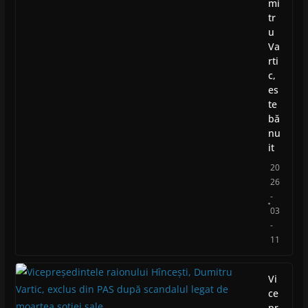
mi
tr
u
Va
rti
c,
es
te
bă
nu
it
20
26
-
03
-
11
Vi
ce
pr