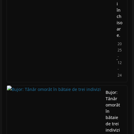
i
în
ch
iso
ar
e.
20
25
-
12
-
24
Bujor:
Tânăr
omorât
în
bătaie
de trei
indivizi