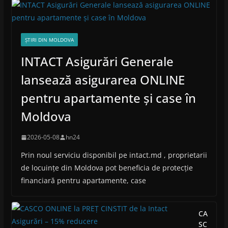
ȘTIRI DIN MOLDOVA
INTACT Asigurări Generale
lansează asigurarea ONLINE
pentru apartamente și case în
Moldova
2026-05-08
hn24
Prin noul serviciu disponibil pe intact.md , proprietarii
de locuințe din Moldova pot beneficia de protecție
financiară pentru apartamente, case
CA
SC