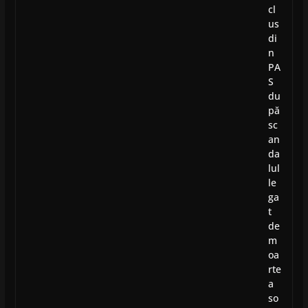
cl
us
di
n
PA
S
du
pă
sc
an
da
lul
le
ga
t
de
m
oa
rte
a
so