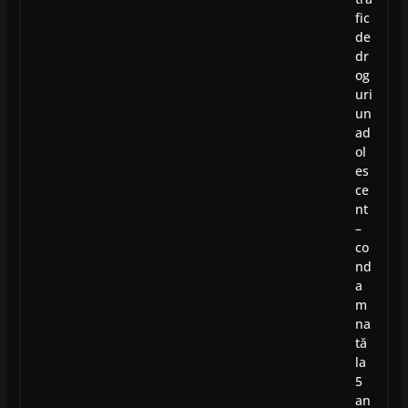
fic
de
dr
og
uri
un
ad
ol
es
ce
nt
–
co
nd
a
m
na
tă
la
5
an