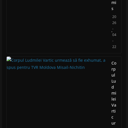
mi
s
20
26
-
04
-
22
Co
rp
ul
Lu
d
mi
lei
Va
rti
c
ur