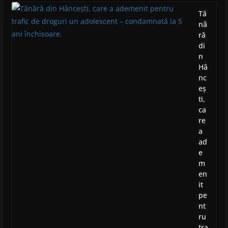
Tâ
nă
ră
di
n
Hâ
nc
eș
ti,
ca
re
a
ad
e
m
en
it
pe
nt
ru
tra