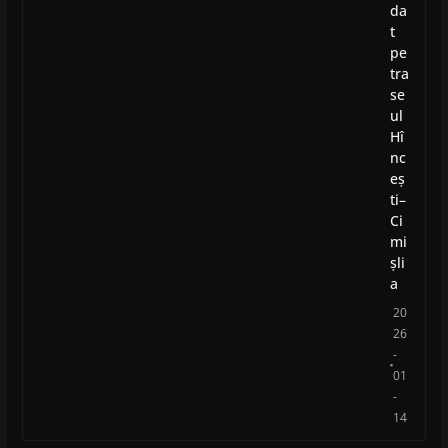
da
t
pe
tra
se
ul
Hî
nc
eș
ti–
Ci
mi
șli
a
20
26
-
01
-
14