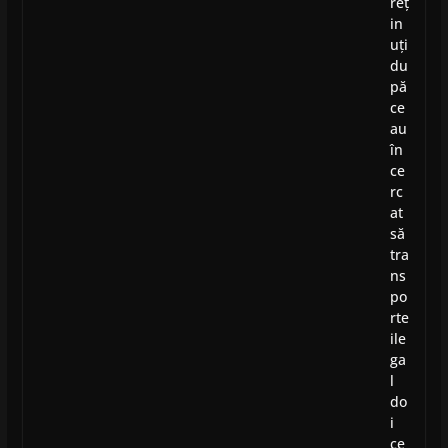
reț
in
uți
du
pă
ce
au
în
ce
rc
at
să
tra
ns
po
rte
ile
ga
l
do
i
ce