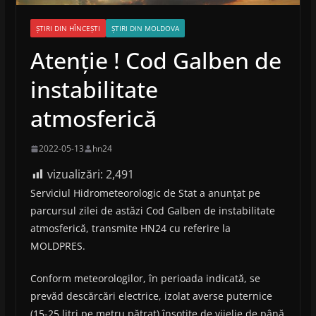
ȘTIRI DIN HÎNCEȘTI
ȘTIRI DIN MOLDOVA
Atenție ! Cod Galben de
instabilitate
atmosferică
2022-05-13
hn24
vizualizări:
2,491
Serviciul Hidrometeorologic de Stat a anunțat pe
parcursul zilei de astăzi Cod Galben de instabilitate
atmosferică, transmite HN24 cu referire la
MOLDPRES.
Conform meteorologilor, în perioada indicată, se
prevăd descărcări electrice, izolat averse puternice
(15-25 litri pe metru pătrat) însoțite de vijelie de până