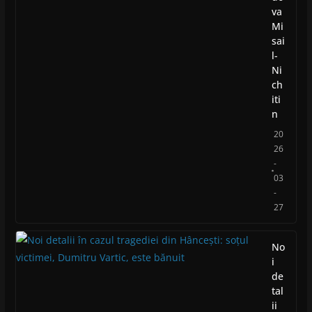
va
Mi
sai
l-
Ni
ch
iti
n
20
26
-
03
-
27
No
i
de
tal
ii