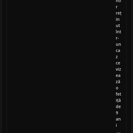
no
r
reț
in
ut
înt
r-
un
ca
z
ce
viz
ea
ză
o
fet
iță
de
9
an
i