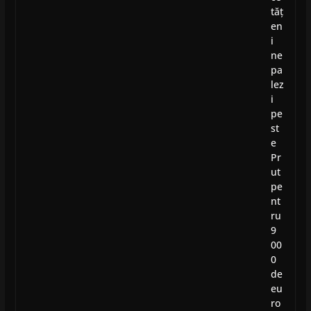
tăț
en
i
ne
pa
lez
i
pe
st
e
Pr
ut
pe
nt
ru
9
00
0
de
eu
ro