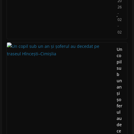
20
26
-
02
-
02
Un
co
pil
su
b
un
an
și
șo
fer
ul
au
de
ce