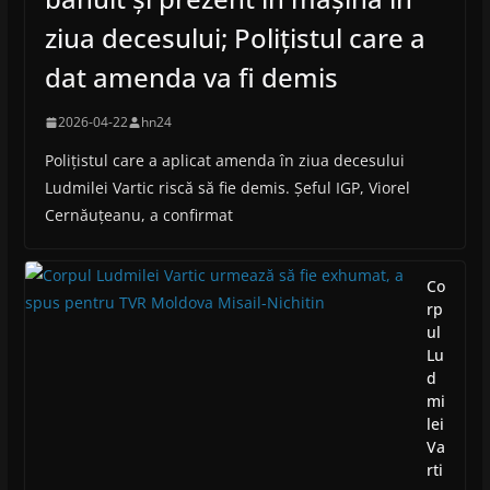
ziua decesului; Polițistul care a
dat amenda va fi demis
2026-04-22
hn24
Polițistul care a aplicat amenda în ziua decesului
Ludmilei Vartic riscă să fie demis. Șeful IGP, Viorel
Cernăuțeanu, a confirmat
Co
rp
ul
Lu
d
mi
lei
Va
rti