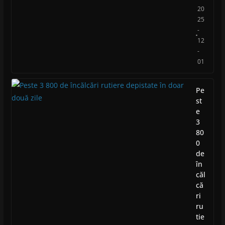
20
25
-
12
-
01
Pe
st
e
3
80
0
de
în
căl
că
ri
ru
tie