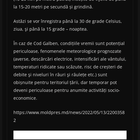
la 15-20 metri pe secundă și grindină.
Astăzi se vor înregistra până la 30 de grade Celsius,
ziua, şi până la 15 grade – noaptea.
În caz de Cod Galben, condițiile vremii sunt potențial
periculoase, fenomenele meteorologice prognozate
(averse, descărcări electrice, intensificări ale vântului,
temperaturi ridicate sau scăzute, risc de creșteri de
debite şi niveluri în râuri şi râulețe etc.) sunt
obișnuite pentru teritoriul țării, dar temporar pot
deveni periculoase pentru anumite activități socio-
economice.
https://www.moldpres.md/news/2022/05/13/2200358
2