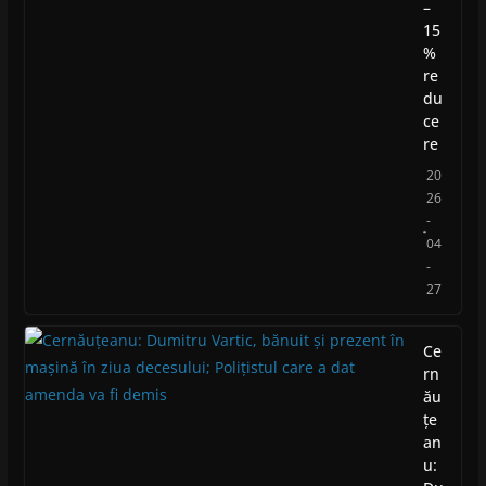
–
15
%
re
du
ce
re
20
26
-
04
-
27
Ce
rn
ău
țe
an
u: