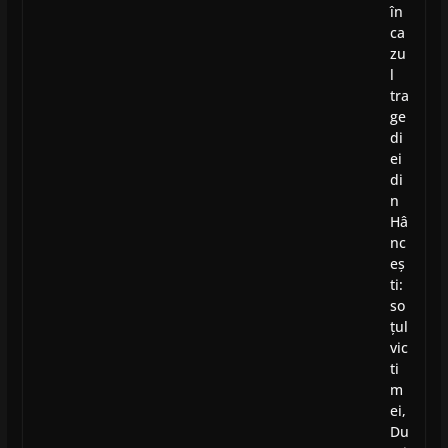
în
ca
zu
l
tra
ge
di
ei
di
n
Hâ
nc
eș
ti:
so
țul
vic
ti
m
ei,
Du