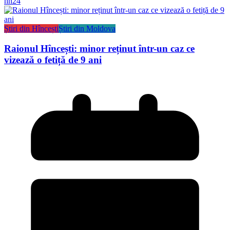
hn24
Știri din Hîncești
Știri din Moldova
Raionul Hîncești: minor reținut într-un caz ce
vizează o fetiță de 9 ani