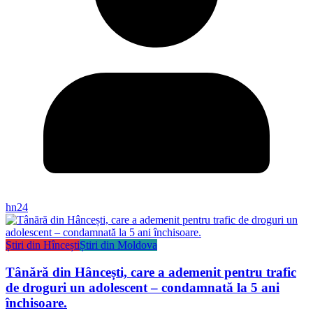
hn24
Știri din Hîncești
Știri din Moldova
Tânără din Hâncești, care a ademenit pentru trafic
de droguri un adolescent – condamnată la 5 ani
închisoare.