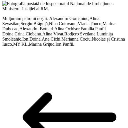
Mulțumim patronii noștri: Alexandru Gomaniuc,Alina
Sevastian,Sergiu Brăguță,Nina Cotovanu,Vlada Țoncu,Marina
Dubceac,Alexandru Botnari.Alina Ochișor,Familia Panfil.
Doina,Crina Ciobanu,Alina Vivat,Rodjero Svetlana,Luminița
Smoleanic,Ion,Doina,Ana Cichi,Marianna Cociu,Nicolae și Cristina
Iusco,MY KL,Marina Grițuc.Ion Panfil.