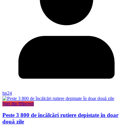
hn24
Știri din Hîncești
Peste 3 800 de încălcări rutiere depistate în doar
două zile