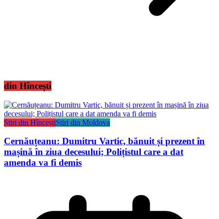
din Hîncești
Știri din Hîncești
Știri din Moldova
Cernăuțeanu: Dumitru Vartic, bănuit și prezent în
mașină în ziua decesului; Polițistul care a dat
amenda va fi demis