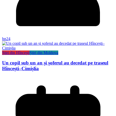
hn24
Știri din Hîncești
Știri din Moldova
Un copil sub un an și șoferul au decedat pe traseul
Hîncești–Cimișlia