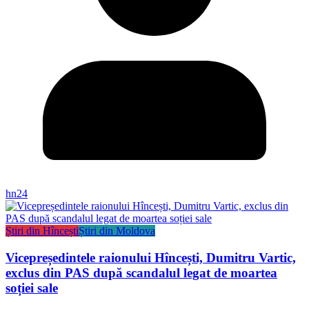
hn24
Știri din Hîncești
Știri din Moldova
Vicepreședintele raionului Hîncești, Dumitru Vartic,
exclus din PAS după scandalul legat de moartea
soției sale