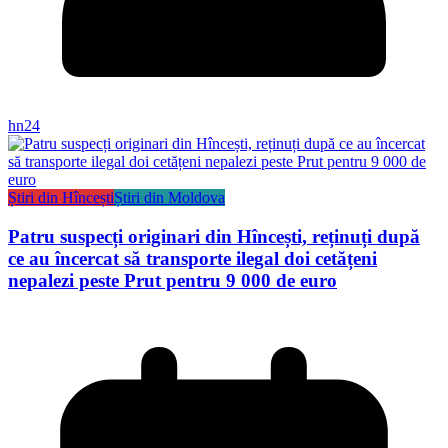
hn24
Știri din Hîncești
Știri din Moldova
Patru suspecți originari din Hîncești, reținuți după
ce au încercat să transporte ilegal doi cetățeni
nepalezi peste Prut pentru 9 000 de euro