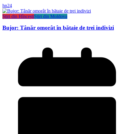
hn24
Știri din Hîncești
Știri din Moldova
Bujor: Tânăr omorât în bătaie de trei indivizi