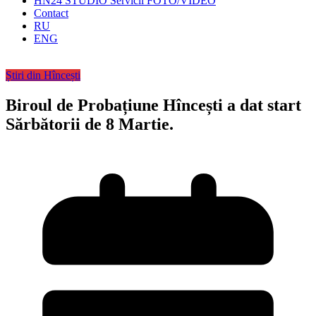
HN24 STUDIO Servicii FOTO/VIDEO
Contact
RU
ENG
Știri din Hîncești
Biroul de Probațiune Hîncești a dat start
Sărbătorii de 8 Martie.