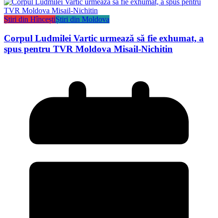
Știri din Hîncești
Știri din Moldova
Corpul Ludmilei Vartic urmează să fie exhumat, a
spus pentru TVR Moldova Misail-Nichitin