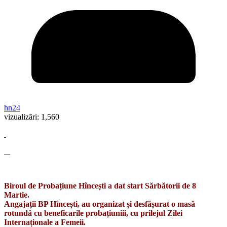
hn24
vizualizări:
1,560
Biroul de Probațiune Hîncești a dat start Sărbătorii de 8
Martie.
Angajații BP Hîncești, au organizat și desfășurat o masă
rotundă cu beneficarile probațiuniii, cu prilejul Zilei
Internaționale a Femeii.