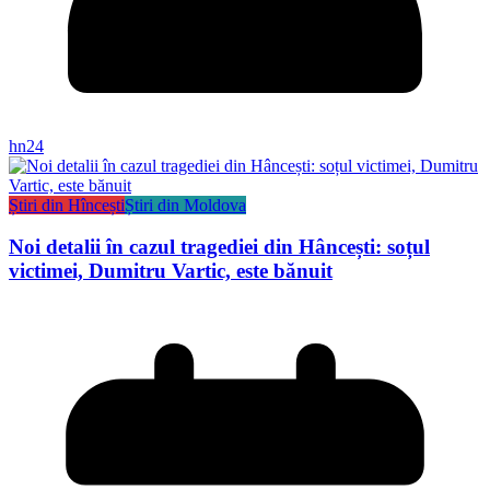
hn24
Știri din Hîncești
Știri din Moldova
Noi detalii în cazul tragediei din Hâncești: soțul
victimei, Dumitru Vartic, este bănuit