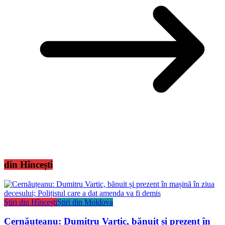
din Hîncești
Știri din Hîncești
Știri din Moldova
Cernăuțeanu: Dumitru Vartic, bănuit și prezent în