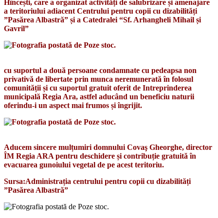
Hîncești, care a organizat activități de salubrizare și amenajare
a teritoriului adiacent Centrului pentru copii cu dizabilități
”Pasărea Albastră” și a Catedralei “Sf. Arhangheli Mihail și
Gavril”
cu suportul a două persoane condamnate cu pedeapsa non
privativă de libertate prin munca neremunerată în folosul
comunității și cu suportul gratuit oferit de Intreprinderea
municipală Regia Ara, astfel aducând un beneficiu naturii
oferindu-i un aspect mai frumos și îngrijit.
Aducem sincere mulțumiri domnului Covaş Gheorghe, director
ÎM Regia ARA pentru deschidere și contribuție gratuită în
evacuarea gunoiului vegetal de pe acest teritoriu.
Sursa:Administrația centrului pentru copii cu dizabilități
”Pasărea Albastră”