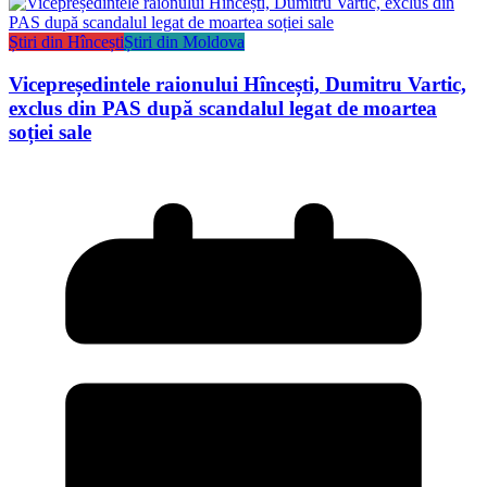
Știri din Hîncești
Știri din Moldova
Vicepreședintele raionului Hîncești, Dumitru Vartic,
exclus din PAS după scandalul legat de moartea
soției sale