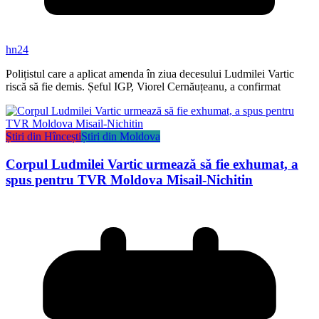
hn24
Polițistul care a aplicat amenda în ziua decesului Ludmilei Vartic
riscă să fie demis. Șeful IGP, Viorel Cernăuțeanu, a confirmat
Știri din Hîncești
Știri din Moldova
Corpul Ludmilei Vartic urmează să fie exhumat, a
spus pentru TVR Moldova Misail-Nichitin