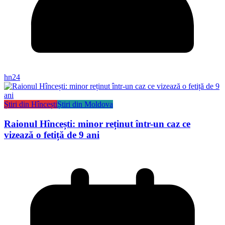
hn24
Știri din Hîncești
Știri din Moldova
Raionul Hîncești: minor reținut într-un caz ce
vizează o fetiță de 9 ani