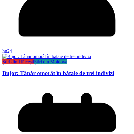
hn24
Știri din Hîncești
Știri din Moldova
Bujor: Tânăr omorât în bătaie de trei indivizi