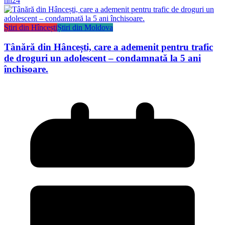
hn24
Știri din Hîncești
Știri din Moldova
Tânără din Hâncești, care a ademenit pentru trafic
de droguri un adolescent – condamnată la 5 ani
închisoare.