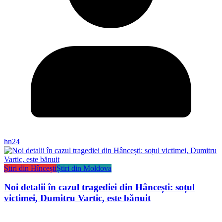
hn24
Știri din Hîncești
Știri din Moldova
Noi detalii în cazul tragediei din Hâncești: soțul
victimei, Dumitru Vartic, este bănuit