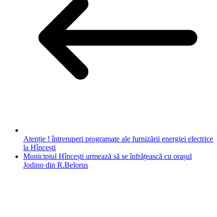
Atenție ! întreruperi programate ale furnizării energiei electrice
la Hîncești
Municipiul Hîncești urmează să se înfrățească cu orașul
Jodino din R.Belorus