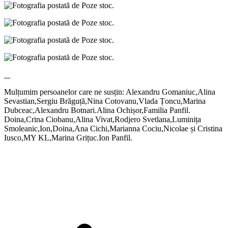
Mulțumim persoanelor care ne susțin: Alexandru Gomaniuc,Alina
Sevastian,Sergiu Brăguță,Nina Cotovanu,Vlada Țoncu,Marina
Dubceac,Alexandru Botnari.Alina Ochișor,Familia Panfil.
Doina,Crina Ciobanu,Alina Vivat,Rodjero Svetlana,Luminița
Smoleanic,Ion,Doina,Ana Cichi,Marianna Cociu,Nicolae și Cristina
Iusco,MY KL,Marina Grițuc.Ion Panfil.