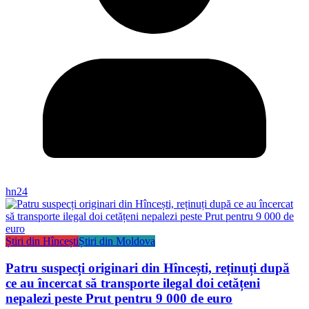
hn24
Știri din Hîncești
Știri din Moldova
Patru suspecți originari din Hîncești, reținuți după
ce au încercat să transporte ilegal doi cetățeni
nepalezi peste Prut pentru 9 000 de euro