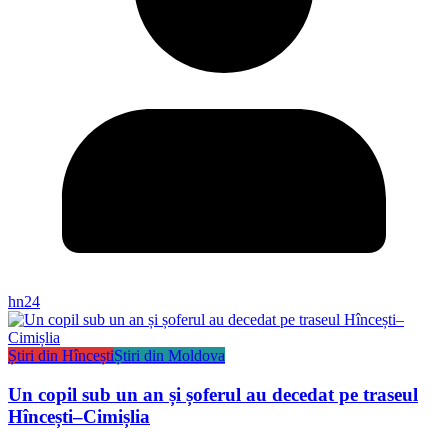
hn24
Știri din Hîncești
Știri din Moldova
Un copil sub un an și șoferul au decedat pe traseul
Hîncești–Cimișlia