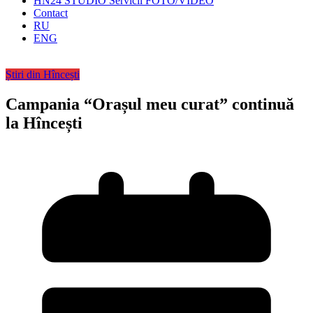
HN24 STUDIO Servicii FOTO/VIDEO
Contact
RU
ENG
Știri din Hîncești
Campania “Orașul meu curat” continuă
la Hîncești