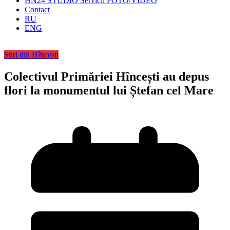
HN24 STUDIO Servicii FOTO/VIDEO
Contact
RU
ENG
Știri din Hîncești
Colectivul Primăriei Hîncești au depus
flori la monumentul lui Ștefan cel Mare