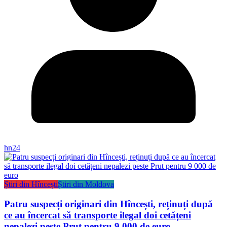
hn24
Știri din Hîncești
Știri din Moldova
Patru suspecți originari din Hîncești, reținuți după
ce au încercat să transporte ilegal doi cetățeni
nepalezi peste Prut pentru 9 000 de euro