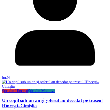
hn24
Știri din Hîncești
Știri din Moldova
Un copil sub un an și șoferul au decedat pe traseul
Hîncești–Cimișlia