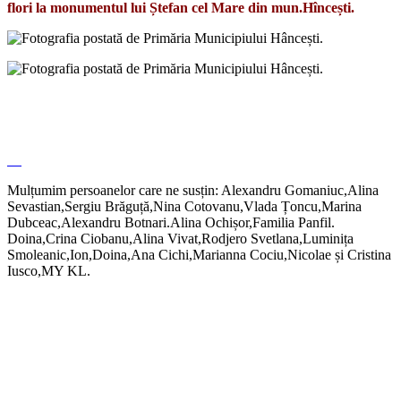
flori la monumentul lui Ștefan cel Mare din mun.Hîncești.
Mulțumim persoanelor care ne susțin: Alexandru Gomaniuc,Alina
Sevastian,Sergiu Brăguță,Nina Cotovanu,Vlada Țoncu,Marina
Dubceac,Alexandru Botnari.Alina Ochișor,Familia Panfil.
Doina,Crina Ciobanu,Alina Vivat,Rodjero Svetlana,Luminița
Smoleanic,Ion,Doina,Ana Cichi,Marianna Cociu,Nicolae și Cristina
Iusco,MY KL.