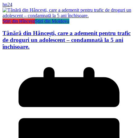
hn24
Știri din Hîncești
Știri din Moldova
Tânără din Hâncești, care a ademenit pentru trafic
de droguri un adolescent – condamnată la 5 ani
închisoare.