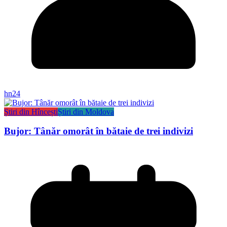
hn24
Știri din Hîncești
Știri din Moldova
Bujor: Tânăr omorât în bătaie de trei indivizi