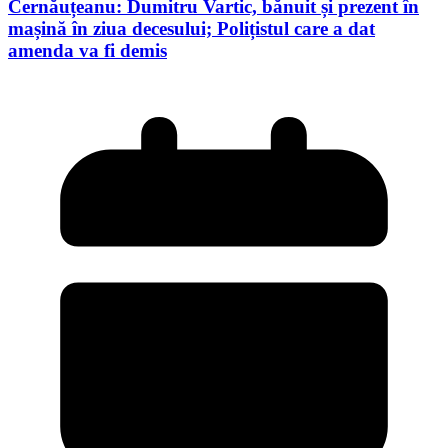
Cernăuțeanu: Dumitru Vartic, bănuit și prezent în
mașină în ziua decesului; Polițistul care a dat
amenda va fi demis