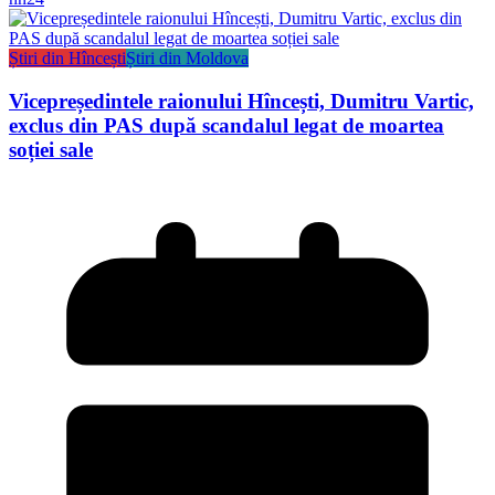
Știri din Hîncești
Știri din Moldova
Vicepreședintele raionului Hîncești, Dumitru Vartic,
exclus din PAS după scandalul legat de moartea
soției sale