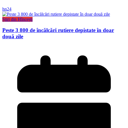
hn24
Știri din Hîncești
Peste 3 800 de încălcări rutiere depistate în doar
două zile