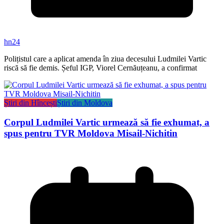
hn24
Polițistul care a aplicat amenda în ziua decesului Ludmilei Vartic
riscă să fie demis. Șeful IGP, Viorel Cernăuțeanu, a confirmat
Știri din Hîncești
Știri din Moldova
Corpul Ludmilei Vartic urmează să fie exhumat, a
spus pentru TVR Moldova Misail-Nichitin