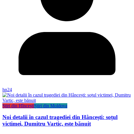
hn24
Știri din Hîncești
Știri din Moldova
Noi detalii în cazul tragediei din Hâncești: soțul
victimei, Dumitru Vartic, este bănuit