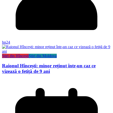
hn24
Știri din Hîncești
Știri din Moldova
Raionul Hîncești: minor reținut într-un caz ce
vizează o fetiță de 9 ani