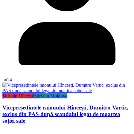
hn24
Știri din Hîncești
Știri din Moldova
Vicepreședintele raionului Hîncești, Dumitru Vartic,
exclus din PAS după scandalul legat de moartea
soției sale