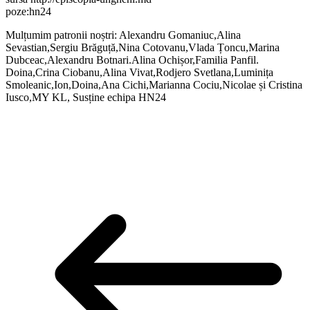
poze:hn24
Mulțumim patronii noștri: Alexandru Gomaniuc,Alina
Sevastian,Sergiu Brăguță,Nina Cotovanu,Vlada Țoncu,Marina
Dubceac,Alexandru Botnari.Alina Ochișor,Familia Panfil.
Doina,Crina Ciobanu,Alina Vivat,Rodjero Svetlana,Luminița
Smoleanic,Ion,Doina,Ana Cichi,Marianna Cociu,Nicolae și Cristina
Iusco,MY KL, Susține echipa HN24