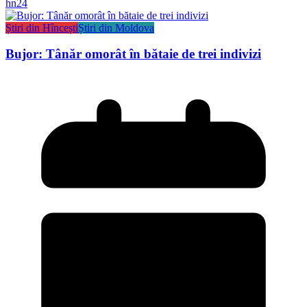
hn24
Știri din Hîncești
Știri din Moldova
Bujor: Tânăr omorât în bătaie de trei indivizi