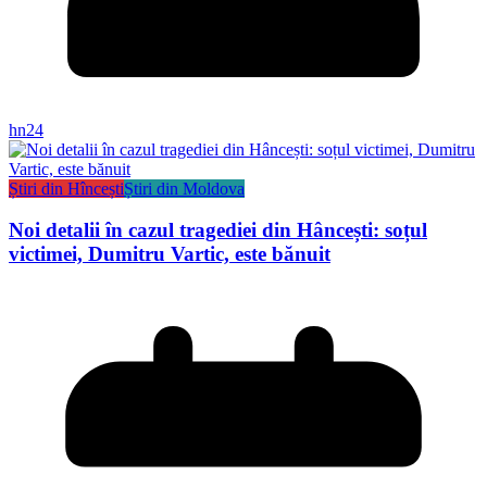
hn24
Știri din Hîncești
Știri din Moldova
Noi detalii în cazul tragediei din Hâncești: soțul
victimei, Dumitru Vartic, este bănuit