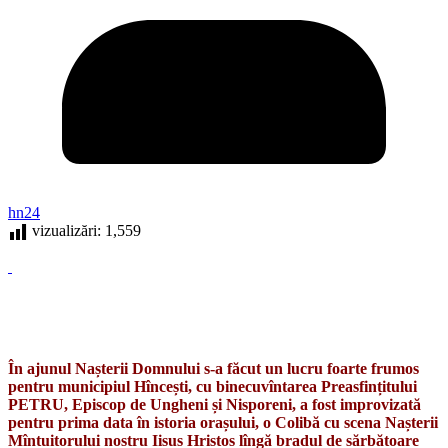
hn24
vizualizări:
1,559
În ajunul Nașterii Domnului s-a făcut un lucru foarte frumos
pentru municipiul Hîncești, cu binecuvîntarea Preasfințitului
PETRU, Episcop de Ungheni și Nisporeni, a fost improvizată
pentru prima data în istoria orașului, o Colibă cu scena Nașterii
Mîntuitorului nostru Iisus Hristos lîngă bradul de sărbătoare