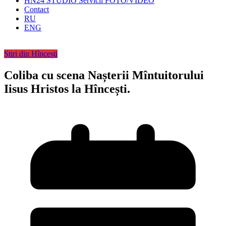
HN24 STUDIO Servicii FOTO/VIDEO
Contact
RU
ENG
Știri din Hîncești
Coliba cu scena Nașterii Mîntuitorului
Iisus Hristos la Hîncești.