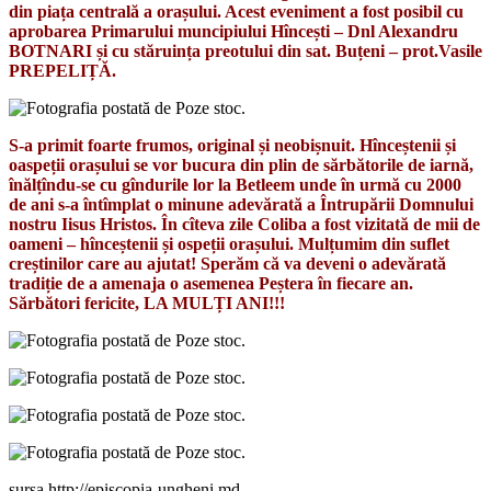
din piața centrală a orașului. Acest eveniment a fost posibil cu
aprobarea Primarului muncipiului Hîncești – Dnl Alexandru
BOTNARI și cu stăruința preotului din sat. Buțeni – prot.Vasile
PREPELIȚĂ.
S-a primit foarte frumos, original și neobișnuit. Hînceștenii și
oaspeții orașului se vor bucura din plin de sărbătorile de iarnă,
înălțîndu-se cu gîndurile lor la Betleem unde în urmă cu 2000
de ani s-a întîmplat o minune adevărată a Întrupării Domnului
nostru Iisus Hristos. În cîteva zile Coliba a fost vizitată de mii de
oameni – hînceștenii și ospeții orașului. Mulțumim din suflet
creștinilor care au ajutat! Sperăm că va deveni o adevărată
tradiție de a amenaja o asemenea Peștera în fiecare an.
Sărbători fericite, LA MULȚI ANI!!!
sursa http://episcopia-ungheni.md