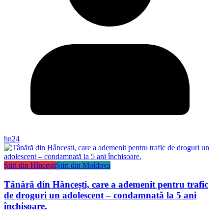
hn24
Știri din Hîncești
Știri din Moldova
Tânără din Hâncești, care a ademenit pentru trafic
de droguri un adolescent – condamnată la 5 ani
închisoare.