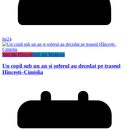
hn24
Știri din Hîncești
Știri din Moldova
Un copil sub un an și șoferul au decedat pe traseul
Hîncești–Cimișlia