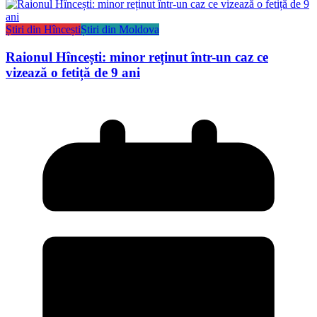
Știri din Hîncești
Știri din Moldova
Raionul Hîncești: minor reținut într-un caz ce
vizează o fetiță de 9 ani