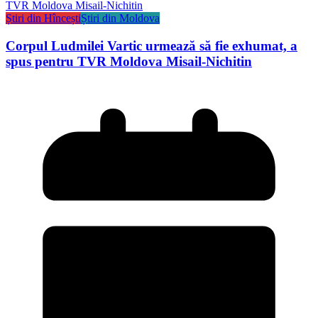
Știri din Hîncești
Știri din Moldova
Corpul Ludmilei Vartic urmează să fie exhumat, a
spus pentru TVR Moldova Misail-Nichitin