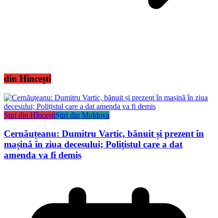
din Hîncești
Știri din Hîncești
Știri din Moldova
Cernăuțeanu: Dumitru Vartic, bănuit și prezent în
mașină în ziua decesului; Polițistul care a dat
amenda va fi demis