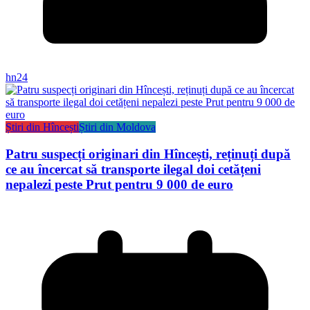
hn24
Știri din Hîncești
Știri din Moldova
Patru suspecți originari din Hîncești, reținuți după
ce au încercat să transporte ilegal doi cetățeni
nepalezi peste Prut pentru 9 000 de euro