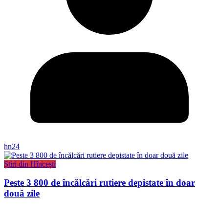
hn24
Știri din Hîncești
Peste 3 800 de încălcări rutiere depistate în doar
două zile