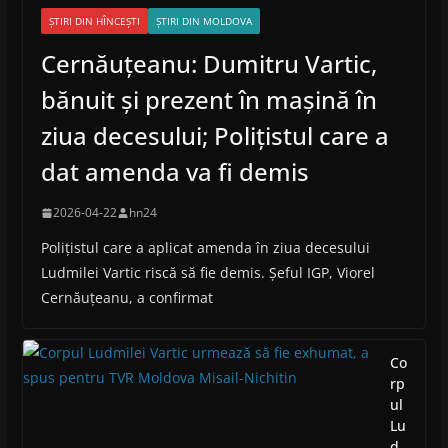
ȘTIRI DIN HÎNCEȘTI
ȘTIRI DIN MOLDOVA
Cernăuțeanu: Dumitru Vartic,
bănuit și prezent în mașină în
ziua decesului; Polițistul care a
dat amenda va fi demis
2026-04-22
hn24
Polițistul care a aplicat amenda în ziua decesului
Ludmilei Vartic riscă să fie demis. Șeful IGP, Viorel
Cernăuțeanu, a confirmat
Co
rp
ul
Lu
d