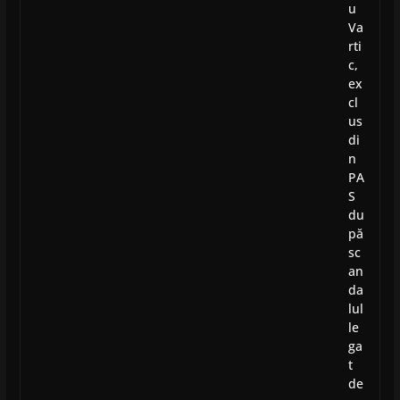
u
Va
rti
c,
ex
cl
us
di
n
PA
S
du
pă
sc
an
da
lul
le
ga
t
de