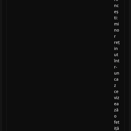
nc
eș
ti:
mi
no
r
reț
in
ut
înt
r-
un
ca
z
ce
viz
ea
ză
o
fet
iță