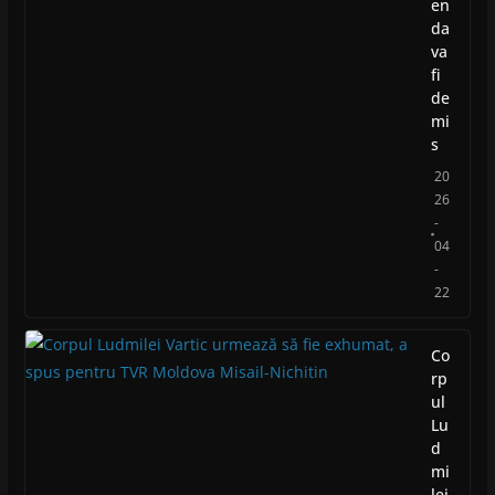
en
da
va
fi
de
mi
s
20
26
-
04
-
22
Co
rp
ul
Lu
d
mi
lei