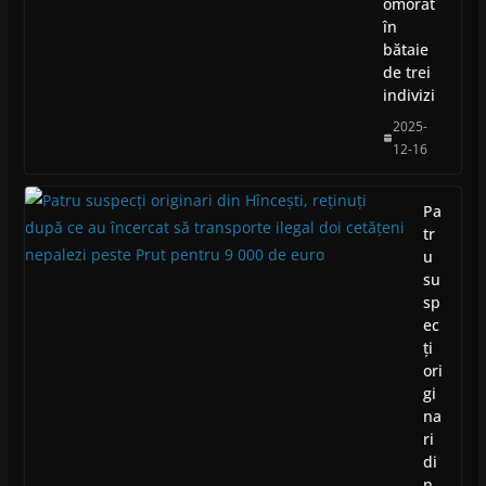
omorât
în
bătaie
de trei
indivizi
2025-
12-16
Pa
tr
u
su
sp
ec
ți
ori
gi
na
ri
di
n