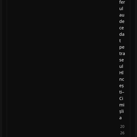
fer
ul
au
de
ce
da
t
pe
tra
se
ul
Hî
nc
eș
ti–
Ci
mi
șli
a
20
26