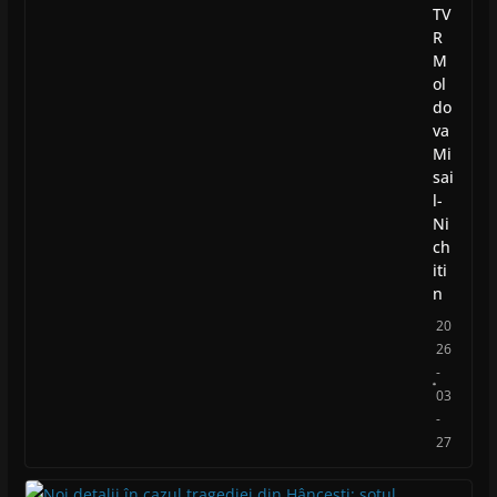
TV
R
M
ol
do
va
Mi
sai
l-
Ni
ch
iti
n
20
26
-
03
-
27