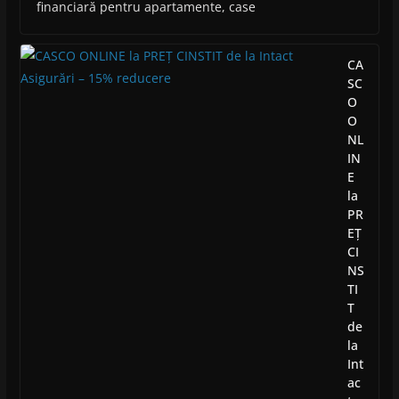
financiară pentru apartamente, case
CA
SC
O
O
NL
IN
E
la
PR
EȚ
CI
NS
TI
T
de
la
Int
ac