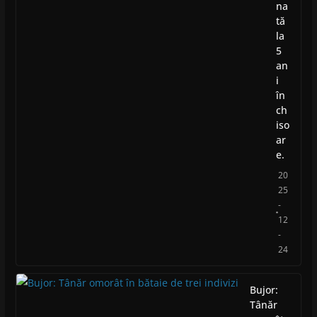
na
tă
la
5
an
i
în
ch
iso
ar
e.
20
25
-
12
-
24
Bujor:
Tânăr