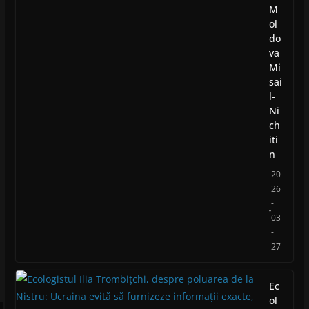
M
ol
do
va
Mi
sai
l-
Ni
ch
iti
n
20
26
-
03
-
27
Ec
ol