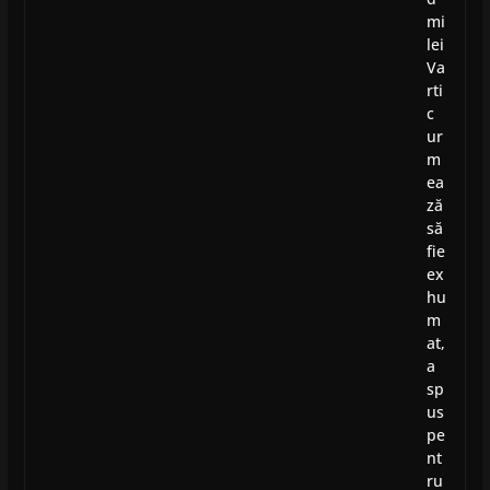
mi
lei
Va
rti
c
ur
m
ea
ză
să
fie
ex
hu
m
at,
a
sp
us
pe
nt
ru