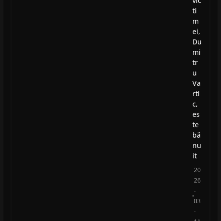
vic
ti
m
ei,
Du
mi
tr
u
Va
rti
c,
es
te
bă
nu
it
20
26
-
03
-