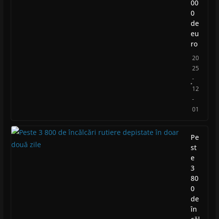
00
0
de
eu
ro
20
25
-
12
-
01
Pe
st
e
3
80
0
de
în