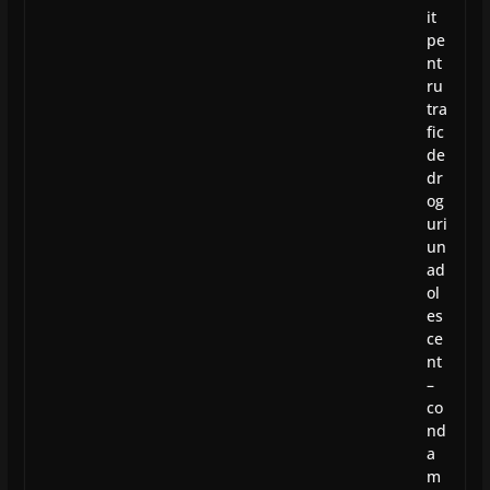
it
pe
nt
ru
tra
fic
de
dr
og
uri
un
ad
ol
es
ce
nt
–
co
nd
a
m