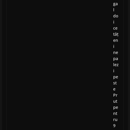
ga
l
do
i
ce
tăț
en
i
ne
pa
lez
i
pe
st
e
Pr
ut
pe
nt
ru
9