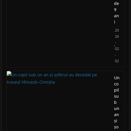
de
9
an
i
20
26
-
02
-
02
Un
co
pil
su
b
un
an
și
șo