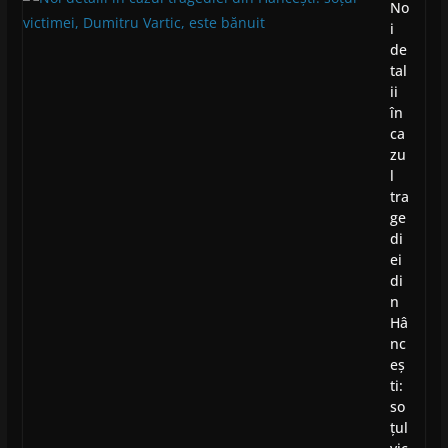
No
i
de
tal
ii
în
ca
zu
l
tra
ge
di
ei
di
n
Hâ
nc
eș
ti:
so
țul