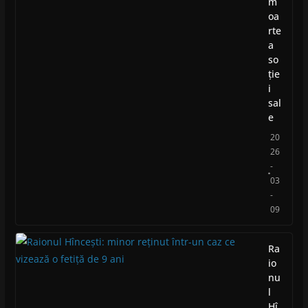
m
oa
rte
a
so
ție
i
sal
e
20
26
-
03
-
09
Ra
io
nu
l
Hî