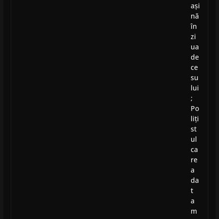
ași
nă
în
zi
ua
de
ce
su
lui
;
Po
liți
st
ul
ca
re
a
da
t
a
m