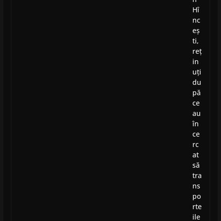
Hî
nc
eș
ti,
reț
in
uți
du
pă
ce
au
în
ce
rc
at
să
tra
ns
po
rte
ile