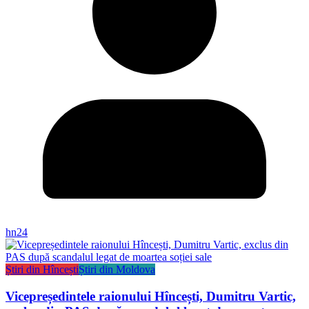
hn24
Știri din Hîncești
Știri din Moldova
Vicepreședintele raionului Hîncești, Dumitru Vartic,