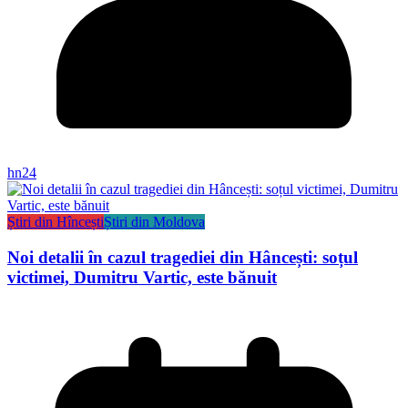
hn24
Știri din Hîncești
Știri din Moldova
Noi detalii în cazul tragediei din Hâncești: soțul
victimei, Dumitru Vartic, este bănuit