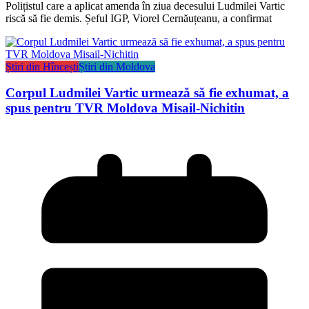
Polițistul care a aplicat amenda în ziua decesului Ludmilei Vartic
riscă să fie demis. Șeful IGP, Viorel Cernăuțeanu, a confirmat
Știri din Hîncești
Știri din Moldova
Corpul Ludmilei Vartic urmează să fie exhumat, a
spus pentru TVR Moldova Misail-Nichitin