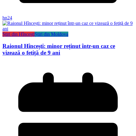
hn24
Știri din Hîncești
Știri din Moldova
Raionul Hîncești: minor reținut într-un caz ce
vizează o fetiță de 9 ani