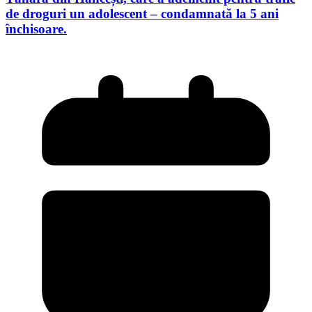
de droguri un adolescent – condamnată la 5 ani
închisoare.