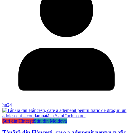
hn24
Știri din Hîncești
Știri din Moldova
Tânără din Hâncești, care a ademenit pentru trafic