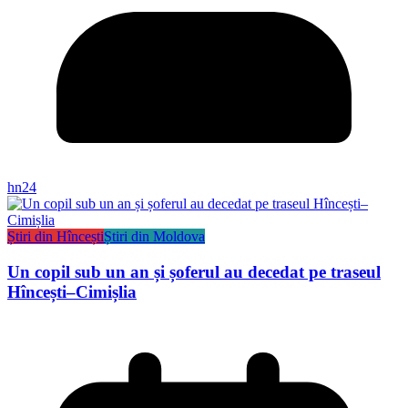
hn24
Știri din Hîncești
Știri din Moldova
Un copil sub un an și șoferul au decedat pe traseul
Hîncești–Cimișlia