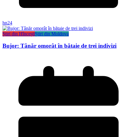
hn24
Știri din Hîncești
Știri din Moldova
Bujor: Tânăr omorât în bătaie de trei indivizi