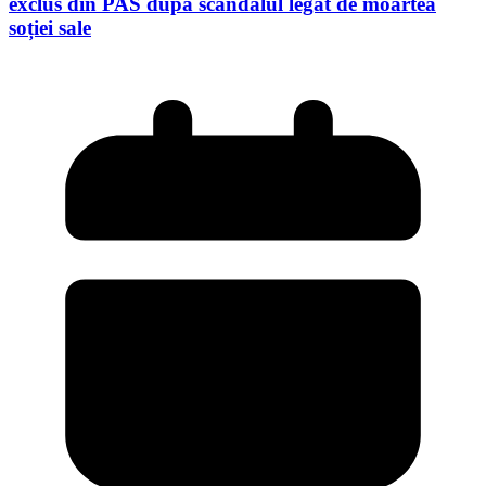
exclus din PAS după scandalul legat de moartea
soției sale