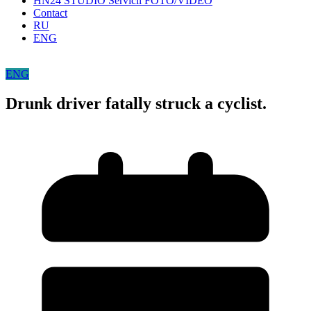
HN24 STUDIO Servicii FOTO/VIDEO
Contact
RU
ENG
ENG
Drunk driver fatally struck a cyclist.