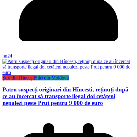
hn24
Știri din Hîncești
Știri din Moldova
Patru suspecți originari din Hîncești, reținuți după
ce au încercat să transporte ilegal doi cetățeni
nepalezi peste Prut pentru 9 000 de euro