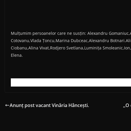
Mulțumim persoanelor care ne susțin: Alexandru Gomaniuc,A
Cotovanu,Vlada Țoncu,Marina Dubceac,Alexandru Botnari.Alin
Ciobanu,Alina Vivat,Rodjero Svetlana,Luminița Smoleanic,Ion
Elena.
Anunț post vacant Vinăria Hâncești.
,,O