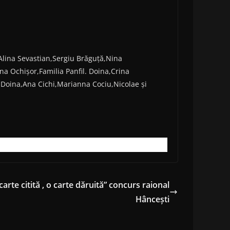
lina Sevastian,Sergiu Brăguță,Nina
a Ochișor,Familia Panfil. Doina,Crina
,Doina,Ana Cichi,Marianna Cociu,Nicolae și
 carte citită , o carte dăruită” concurs raional
Hâncești