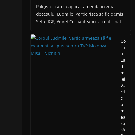
Polițistul care a aplicat amenda în ziua
decesului Ludmilei Vartic riscă să fie demis.
Șeful IGP, Viorel Cernăuțeanu, a confirmat
Co
rp
ul
Lu
d
mi
lei
Va
rti
c
ur
m
ea
ză
să