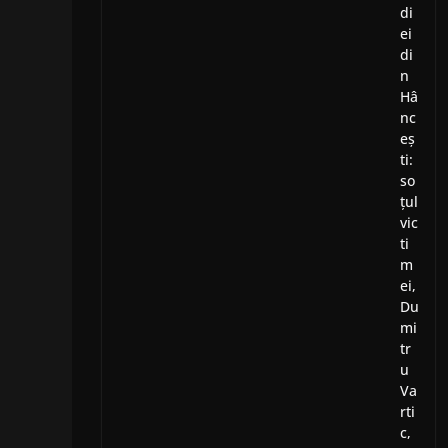
di
ei
di
n
Hâ
nc
eș
ti:
so
țul
vic
ti
m
ei,
Du
mi
tr
u
Va
rti
c,