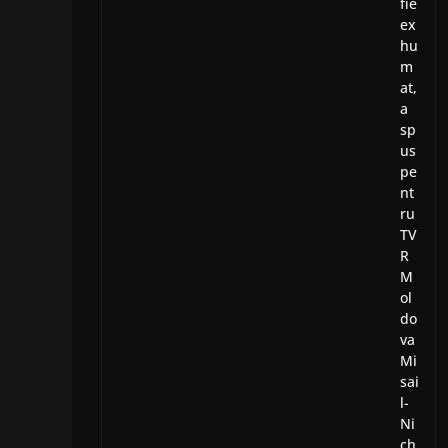
fie
ex
hu
m
at,
a
sp
us
pe
nt
ru
TV
R
M
ol
do
va
Mi
sai
l-
Ni
ch