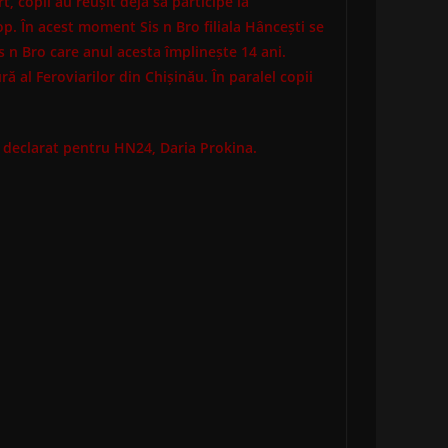
t, copii au reușit deja să participe la
p. În acest moment Sis n Bro filiala Hâncești se
s n Bro care anul acesta împlinește 14 ani.
ă al Feroviarilor din Chișinău. În paralel copii
 declarat pentru HN24, Daria Prokina.