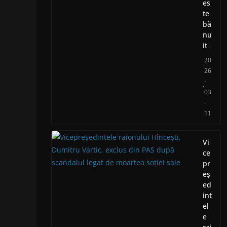
es
te
bă
nu
it
20
26
-
03
-
11
Vi
ce
pr
eș
ed
int
el
e