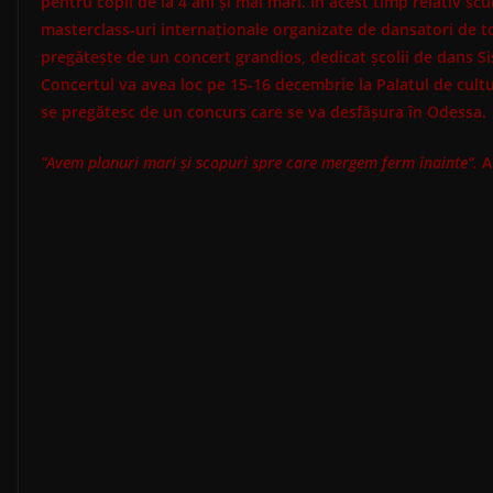
pentru copii de la 4 ani și mai mari. În acest timp relativ scur
masterclass-uri internaționale organizate de dansatori de to
pregătește de un concert grandios, dedicat școlii de dans Si
Concertul va avea loc pe 15-16 decembrie la Palatul de cultur
se pregătesc de un concurs care se va desfășura în Odessa.
”Avem planuri mari și scopuri spre care mergem ferm înainte”.
A