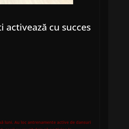
ti activează cu succes
ouă luni. Au loc antrenamente active de dansuri