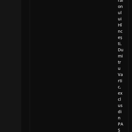
rai
on
ul
ui
Hî
nc
eș
ti,
Du
mi
tr
u
Va
rti
c,
ex
cl
us
di
n
PA
S