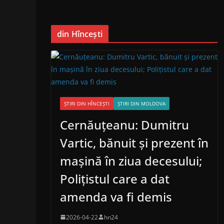
din Hîncești
ȘTIRI DIN HÎNCEȘTI
ȘTIRI DIN MOLDOVA
Cernăuțeanu: Dumitru
Vartic, bănuit și prezent în
mașină în ziua decesului;
Polițistul care a dat
amenda va fi demis
2026-04-22
hn24