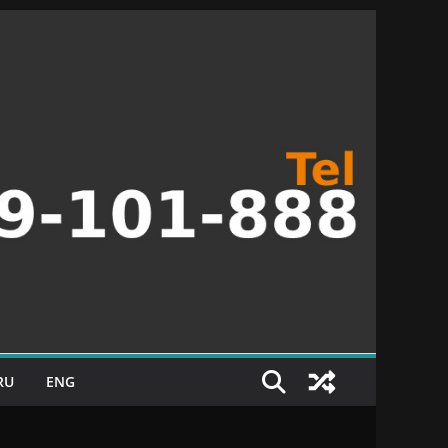
RU
ENG