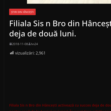
ȘTIRI DIN HÎNCEȘTI
Filiala Sis n Bro din Hânceș
deja de două luni.
2018-11-08
hn24
vizualizări:
2,961
Filiala Sis n Bro din Hâncești activează cu succes deja de d