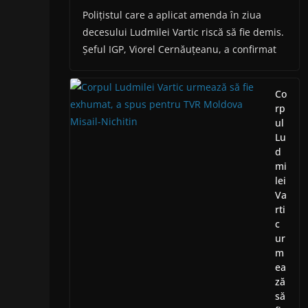
Polițistul care a aplicat amenda în ziua
decesului Ludmilei Vartic riscă să fie demis.
Șeful IGP, Viorel Cernăuțeanu, a confirmat
Co
rp
ul
Lu
d
mi
lei
Va
rti
c
ur
m
ea
ză
să