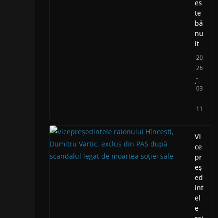
es
te
bă
nu
it
20
26
-
03
-
11
Vi
ce
pr
eș
ed
int
el
e