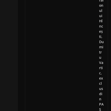
rai
on
ul
ui
Hî
nc
eș
ti,
Du
mi
tr
u
Va
rti
c,
ex
cl
us
di
n
PA
S