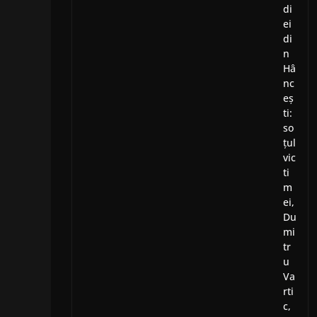
di
ei
di
n
Hâ
nc
eș
ti:
so
țul
vic
ti
m
ei,
Du
mi
tr
u
Va
rti
c,