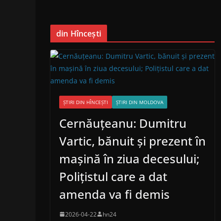
din Hîncești
ȘTIRI DIN HÎNCEȘTI
ȘTIRI DIN MOLDOVA
Cernăuțeanu: Dumitru
Vartic, bănuit și prezent în
mașină în ziua decesului;
Polițistul care a dat
amenda va fi demis
2026-04-22
hn24