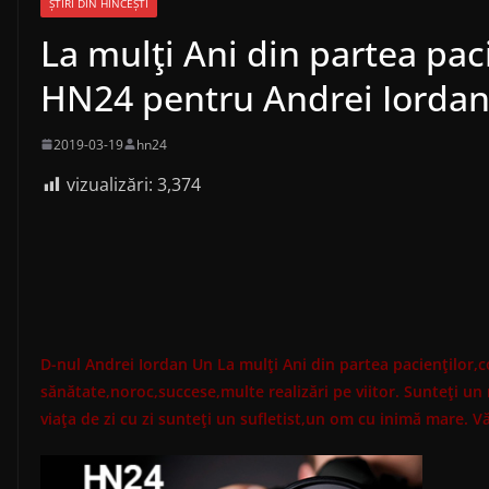
ȘTIRI DIN HÎNCEȘTI
La mulţi Ani din partea paci
HN24 pentru Andrei Iorda
2019-03-19
hn24
vizualizări:
3,374
D-nul Andrei Iordan Un La mulţi Ani din partea pacienţilor,
sănătate,noroc,succese,multe realizări pe viitor. Sunteţi un 
viaţa de zi cu zi sunteţi un sufletist,un om cu inimă mare. 