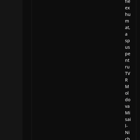
fie
ex
hu
m
at,
a
sp
us
pe
nt
ru
TV
R
M
ol
do
va
Mi
sai
l-
Ni
ch