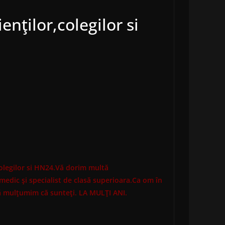
enţilor,colegilor si
n
colegilor si HN24.Vă dorim multă
medic şi specialist de clasă superioara.Ca om în
Vă mulţumim că sunteţi. LA MULŢI ANI.