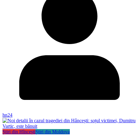
hn24
Știri din Hîncești
Știri din Moldova