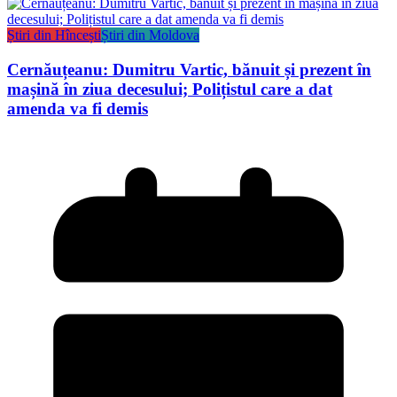
Știri din Hîncești
Știri din Moldova
Cernăuțeanu: Dumitru Vartic, bănuit și prezent în
mașină în ziua decesului; Polițistul care a dat
amenda va fi demis