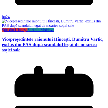
hn24
Știri din Hîncești
Știri din Moldova
Vicepreședintele raionului Hîncești, Dumitru Vartic,
exclus din PAS după scandalul legat de moartea
soției sale