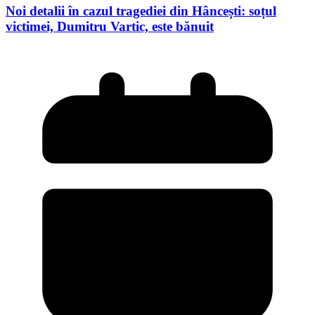
Noi detalii în cazul tragediei din Hâncești: soțul
victimei, Dumitru Vartic, este bănuit