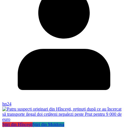
hn24
Știri din Hîncești
Știri din Moldova