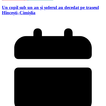
Un copil sub un an și șoferul au decedat pe traseul
Hîncești–Cimișlia