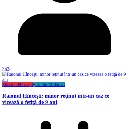
hn24
Știri din Hîncești
Știri din Moldova
Raionul Hîncești: minor reținut într-un caz ce
vizează o fetiță de 9 ani