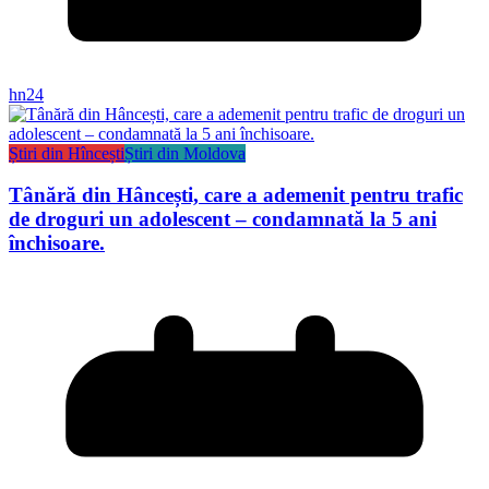
hn24
Știri din Hîncești
Știri din Moldova
Tânără din Hâncești, care a ademenit pentru trafic
de droguri un adolescent – condamnată la 5 ani
închisoare.