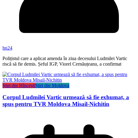
hn24
Polițistul care a aplicat amenda în ziua decesului Ludmilei Vartic
riscă să fie demis. Șeful IGP, Viorel Cernăuțeanu, a confirmat
Știri din Hîncești
Știri din Moldova
Corpul Ludmilei Vartic urmează să fie exhumat, a
spus pentru TVR Moldova Misail-Nichitin