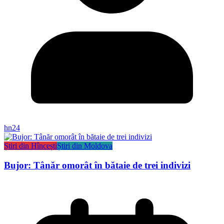
hn24
Știri din Hîncești
Știri din Moldova
Bujor: Tânăr omorât în bătaie de trei indivizi