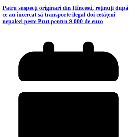
Patru suspecți originari din Hîncești, reținuți după
ce au încercat să transporte ilegal doi cetățeni
nepalezi peste Prut pentru 9 000 de euro